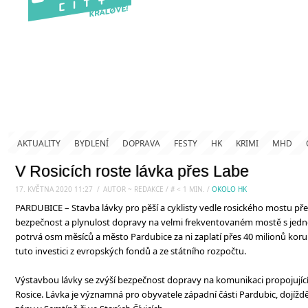
AKTUALITY
BYDLENÍ
DOPRAVA
FESTY
HK
KRIMI
MHD
V Rosicích roste lávka přes Labe
17. KVĚTNA 2020 11:27
.
/
AUTOR ~ REDAKCE
/
#
< 1
MIN.
/
OKOLO HK
PARDUBICE – Stavba lávky pro pěší a cyklisty vedle rosického mostu pře
bezpečnost a plynulost dopravy na velmi frekventovaném mostě s je
potrvá osm měsíců a město Pardubice za ni zaplatí přes 40 milionů koru
tuto investici z evropských fondů a ze státního rozpočtu.
Výstavbou lávky se zvýší bezpečnost dopravy na komunikaci propojující
Rosice. Lávka je významná pro obyvatele západní části Pardubic, dojíždě