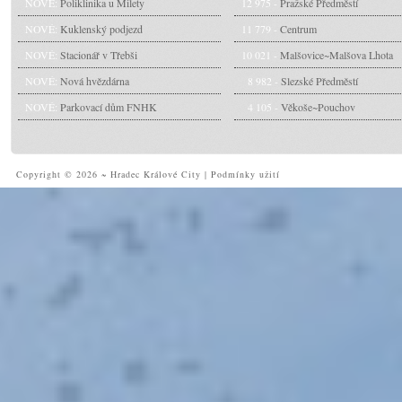
NOVÉ:
Poliklinika u Milety
12 975 -
Pražské Předměstí
NOVÉ:
Kuklenský podjezd
11 779 -
Centrum
NOVÉ:
Stacionář v Třebši
10 021 -
Malšovice~Malšova Lhota
NOVÉ:
Nová hvězdárna
8 982 -
Slezské Předměstí
NOVÉ:
Parkovací dům FNHK
4 105 -
Věkoše~Pouchov
Copyright © 2026 ~ Hradec Králové City
|
Podmínky užití