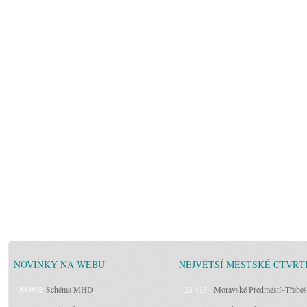
NOVINKY NA WEBU
NEJVĚTŠÍ MĚSTSKÉ ČTVRT
NOVÉ:
Schéma MHD
23 413 -
Moravské Předměstí~Třebeš