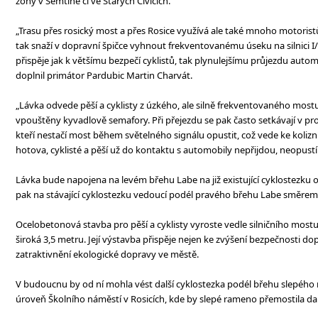
zóny v Semtíně či ve Starých Čívicích.
„Trasu přes rosický most a přes Rosice využívá ale také mnoho motoristů 
tak snaží v dopravní špičce vyhnout frekventovanému úseku na silnici I
přispěje jak k většímu bezpečí cyklistů, tak plynulejšímu průjezdu auto
doplnil primátor Pardubic Martin Charvát.
„Lávka odvede pěší a cyklisty z úzkého, ale silně frekventovaného most
vpouštěny kyvadlově semafory. Při přejezdu se pak často setkávají v prot
kteří nestačí most během světelného signálu opustit, což vede ke kolizn
hotova, cyklisté a pěší už do kontaktu s automobily nepřijdou, neopustí
Lávka bude napojena na levém břehu Labe na již existující cyklostezku
pak na stávající cyklostezku vedoucí podél pravého břehu Labe směrem 
Ocelobetonová stavba pro pěší a cyklisty vyroste vedle silničního most
široká 3,5 metru. Její výstavba přispěje nejen ke zvýšení bezpečnosti dopra
zatraktivnění ekologické dopravy ve městě.
V budoucnu by od ní mohla vést další cyklostezka podél břehu slepého 
úroveň Školního náměstí v Rosicích, kde by slepé rameno přemostila da