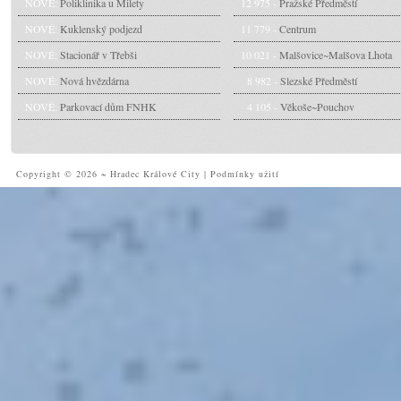
NOVÉ:
Poliklinika u Milety
12 975 -
Pražské Předměstí
NOVÉ:
Kuklenský podjezd
11 779 -
Centrum
NOVÉ:
Stacionář v Třebši
10 021 -
Malšovice~Malšova Lhota
NOVÉ:
Nová hvězdárna
8 982 -
Slezské Předměstí
NOVÉ:
Parkovací dům FNHK
4 105 -
Věkoše~Pouchov
Copyright © 2026 ~ Hradec Králové City
|
Podmínky užití