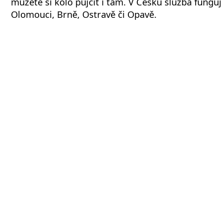
můžete si kolo půjčit i tam. V Česku služba funguj
Olomouci, Brně, Ostravě či Opavě.