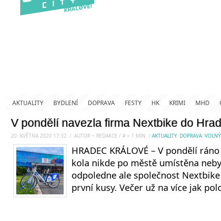
AKTUALITY
BYDLENÍ
DOPRAVA
FESTY
HK
KRIMI
MHD
V pondělí navezla firma Nextbike do Hra
20. KVĚTNA 2020 17:32
.
/
AUTOR ~ REDAKCE
/
#
< 1
MIN.
/
AKTUALITY
,
DOPRAVA
,
VOLNÝ
HRADEC KRÁLOVÉ – V pondělí ráno
kola nikde po městě umístěna neby
odpoledne ale společnost Nextbike
první kusy. Večer už na více jak pol