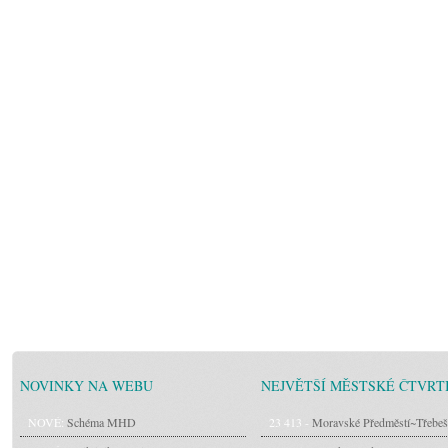
NOVINKY NA WEBU
NEJVĚTŠÍ MĚSTSKÉ ČTVRT
NOVÉ:
Schéma MHD
23 413 -
Moravské Předměstí~Třebeš