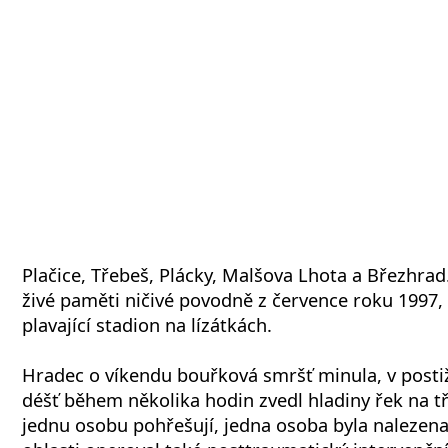
Plačice, Třebeš, Plácky, Malšova Lhota a Březhrad
živé paměti ničivé povodně z července roku 199
plavající stadion na lízátkách.
Hradec o víkendu bouřková smršť minula, v postiž
déšť během několika hodin zvedl hladiny řek na tř
jednu osobu pohřešují, jedna osoba byla nalezena