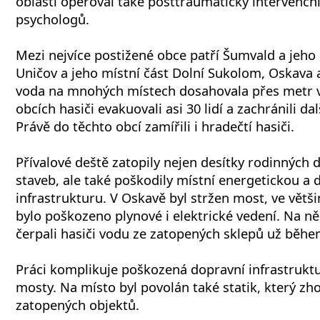
oblasti operoval také posttraumatický intervenčn
psychologů.
Mezi nejvíce postižené obce patří Šumvald a jeho 
Uničov a jeho místní část Dolní Sukolom, Oskava
voda na mnohých místech dosahovala přes metr v
obcích hasiči evakuovali asi 30 lidí a zachránili da
Právě do těchto obcí zamířili i hradečtí hasiči.
Přívalové deště zatopily nejen desítky rodinných 
staveb, ale také poškodily místní energetickou a 
infrastrukturu. V Oskavě byl stržen most, ve větš
bylo poškozeno plynové i elektrické vedení. Na n
čerpali hasiči vodu ze zatopených sklepů už běhe
Práci komplikuje poškozená dopravní infrastruktur
mosty. Na místo byl povolán také statik, který zh
zatopených objektů.