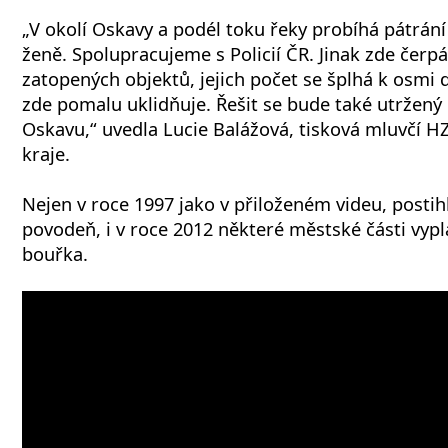
„V okolí Oskavy a podél toku řeky probíhá pátrán
ženě. Spolupracujeme s Policií ČR. Jinak zde čer
zatopených objektů, jejich počet se šplhá k osmi 
zde pomalu uklidňuje. Řešit se bude také utržený
Oskavu,“ uvedla Lucie Balážová, tisková mluvčí
kraje.
Nejen v roce 1997 jako v přiloženém videu, postih
povodeň, i v roce 2012 některé městské části vypla
bouřka.