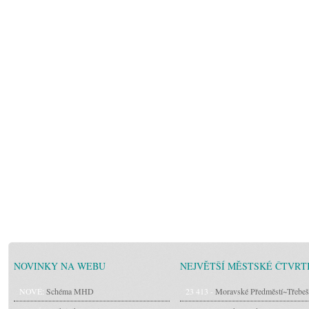
NOVINKY NA WEBU
NEJVĚTŠÍ MĚSTSKÉ ČTVRT
NOVÉ:
Schéma MHD
23 413 -
Moravské Předměstí~Třebeš