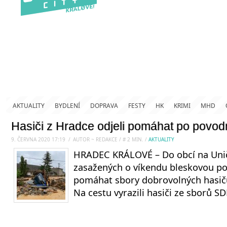
AKTUALITY
BYDLENÍ
DOPRAVA
FESTY
HK
KRIMI
MHD
Hasiči z Hradce odjeli pomáhat po povo
9. ČERVNA 2020 17:19
.
/
AUTOR ~ REDAKCE
/
#
2
MIN.
/
AKTUALITY
HRADEC KRÁLOVÉ – Do obcí na Uni
zasažených o víkendu bleskovou pov
pomáhat sbory dobrovolných hasičů
Na cestu vyrazili hasiči ze sborů S