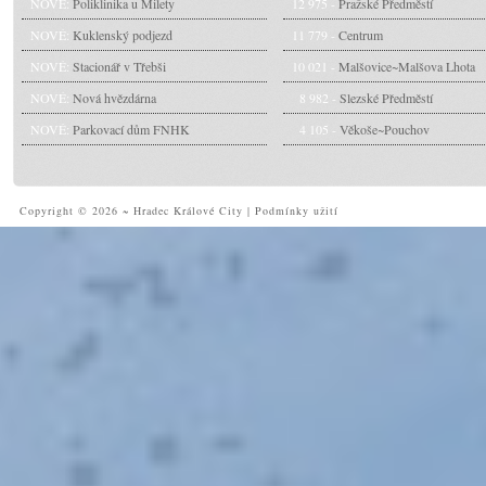
NOVÉ:
Poliklinika u Milety
12 975 -
Pražské Předměstí
NOVÉ:
Kuklenský podjezd
11 779 -
Centrum
NOVÉ:
Stacionář v Třebši
10 021 -
Malšovice~Malšova Lhota
NOVÉ:
Nová hvězdárna
8 982 -
Slezské Předměstí
NOVÉ:
Parkovací dům FNHK
4 105 -
Věkoše~Pouchov
Copyright © 2026 ~ Hradec Králové City
|
Podmínky užití