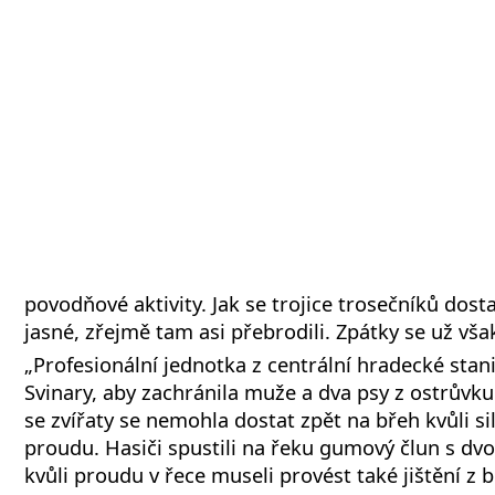
povodňové aktivity. Jak se trojice trosečníků dost
jasné, zřejmě tam asi přebrodili. Zpátky se už vša
„Profesionální jednotka z centrální hradecké stani
Svinary, aby zachránila muže a dva psy z ostrůvku
se zvířaty se nemohla dostat zpět na břeh kvůli 
proudu. Hasiči spustili na řeku gumový člun s d
kvůli proudu v řece museli provést také jištění z