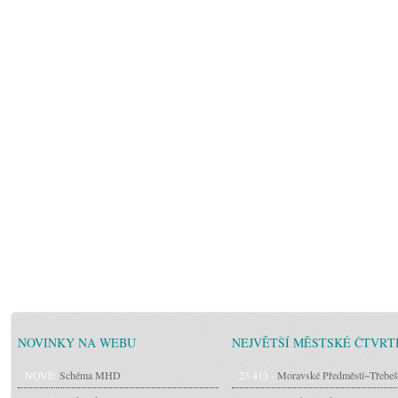
NOVINKY NA WEBU
NEJVĚTŠÍ MĚSTSKÉ ČTVRT
NOVÉ:
Schéma MHD
23 413 -
Moravské Předměstí~Třebeš