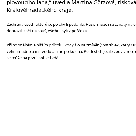
plovoucího lana,“ uvedla Martina Götzová, tiskov
Královéhradeckého kraje.
Záchrana všech aktérů se po chvíli podařila. Hasiči muže i se zvířaty na o
dopravili zpět na souš, všichni byli v pořádku.
Při normálním a nižším průtoku vody šlo na zmíněný ostrůvek, který Orlic
velmi snadno a mít vodu ani ne po kolena. Po deštích je ale vody v řece d
se může na první pohled zdát.