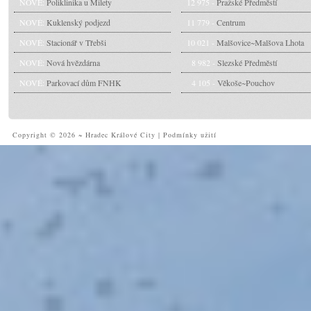
NOVÉ:
Poliklinika u Milety
12 975 -
Pražské Předměstí
NOVÉ:
Kuklenský podjezd
11 779 -
Centrum
NOVÉ:
Stacionář v Třebši
10 021 -
Malšovice~Malšova Lhota
NOVÉ:
Nová hvězdárna
8 982 -
Slezské Předměstí
NOVÉ:
Parkovací dům FNHK
4 105 -
Věkoše~Pouchov
Copyright © 2026 ~ Hradec Králové City
|
Podmínky užití