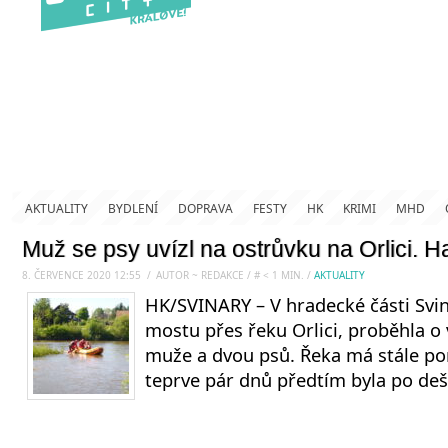
AKTUALITY
BYDLENÍ
DOPRAVA
FESTY
HK
KRIMI
MHD
Muž se psy uvízl na ostrůvku na Orlici. Ha
8. ČERVENCE 2020 12:55
.
/
AUTOR ~ REDAKCE
/
#
< 1
MIN.
/
AKTUALITY
HK/SVINARY – V hradecké části Svi
mostu přes řeku Orlici, proběhla o
muže a dvou psů. Řeka má stále po
teprve pár dnů předtím byla po dešt