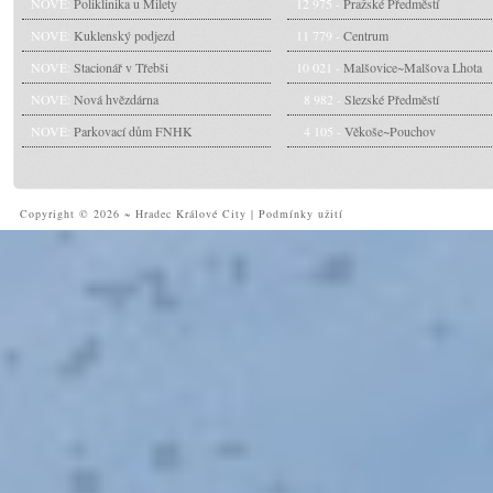
NOVÉ:
Poliklinika u Milety
12 975 -
Pražské Předměstí
NOVÉ:
Kuklenský podjezd
11 779 -
Centrum
NOVÉ:
Stacionář v Třebši
10 021 -
Malšovice~Malšova Lhota
NOVÉ:
Nová hvězdárna
8 982 -
Slezské Předměstí
NOVÉ:
Parkovací dům FNHK
4 105 -
Věkoše~Pouchov
Copyright © 2026 ~ Hradec Králové City
|
Podmínky užití