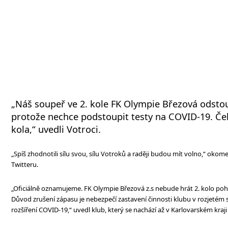
„Náš soupeř ve 2. kole FK Olympie Březová odstou
protože nechce podstoupit testy na COVID-19. Če
kola,“ uvedli Votroci.
„Spíš zhodnotili sílu svou, sílu Votroků a raději budou mít volno,“ okom
Twitteru.
„Oficiálně oznamujeme. FK Olympie Březová z.s nebude hrát 2. kolo poh
Důvod zrušení zápasu je nebezpečí zastavení činnosti klubu v rozjetém
rozšíření COVID-19,“ uvedl klub, který se nachází až v Karlovarském kraj