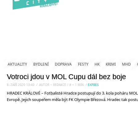
AKTUALITY
BYDLENÍ
DOPRAVA
FESTY
HK
KRIMI
MHD
Votroci jdou v MOL Cupu dál bez boje
8. ZÁŘÍ 2020 13:40
.
/
AUTOR ~ REDAKCE
/
#
< 1
MIN.
/
EXPRES
HRADEC KRÁLOVÉ – Fotbalisté Hradce postupují do 3. kola poháru MOL 
Evropě. Jejich soupeřem měla být FK Olympie Březová. Hradec tak post