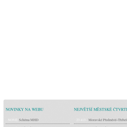
NOVINKY NA WEBU
NEJVĚTŠÍ MĚSTSKÉ ČTVRT
NOVÉ:
Schéma MHD
23 413 -
Moravské Předměstí~Třebeš