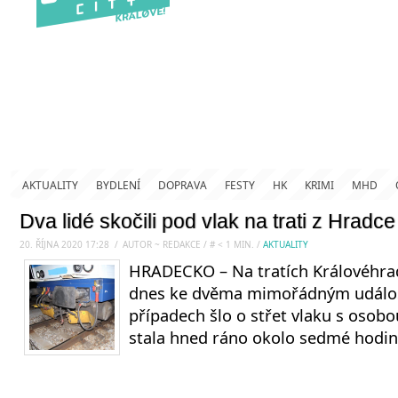
AKTUALITY
BYDLENÍ
DOPRAVA
FESTY
HK
KRIMI
MHD
Dva lidé skočili pod vlak na trati z Hradc
20. ŘÍJNA 2020 17:28
.
/
AUTOR ~ REDAKCE
/
#
< 1
MIN.
/
AKTUALITY
HRADECKO – Na tratích Královéhra
dnes ke dvěma mimořádným událo
případech šlo o střet vlaku s osobou
stala hned ráno okolo sedmé hodiny