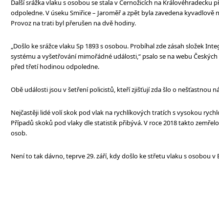
Další srážka vlaku s osobou se stala v Černožicích na Královéhradecku
odpoledne. V úseku Smiřice – Jaroměř a zpět byla zavedena kyvadlově
Provoz na trati byl přerušen na dvě hodiny.
„Došlo ke srážce vlaku Sp 1893 s osobou. Probíhal zde zásah složek I
systému a vyšetřování mimořádné události,“ psalo se na webu Českých
před třetí hodinou odpoledne.
Obě události jsou v šetření policistů, kteří zjišťují zda šlo o nešťastnou 
Nejčastěji lidé volí skok pod vlak na rychlíkových tratích s vysokou rychlos
Případů skoků pod vlaky dle statistik přibývá. V roce 2018 takto zemřelo 
osob.
Není to tak dávno, teprve 29. září, kdy došlo ke střetu vlaku s osobou v