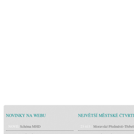
NOVINKY NA WEBU
NEJVĚTŠÍ MĚSTSKÉ ČTVRT
NOVÉ:
Schéma MHD
23 413 -
Moravské Předměstí~Třebeš