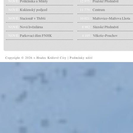
NOVÉ:
Poliklinika u Milety
12 975 -
Pražské Předměstí
NOVÉ:
Kuklenský podjezd
11 779 -
Centrum
NOVÉ:
Stacionář v Třebši
10 021 -
Malšovice~Malšova Lhota
NOVÉ:
Nová hvězdárna
8 982 -
Slezské Předměstí
NOVÉ:
Parkovací dům FNHK
4 105 -
Věkoše~Pouchov
Copyright © 2026 ~ Hradec Králové City
|
Podmínky užití