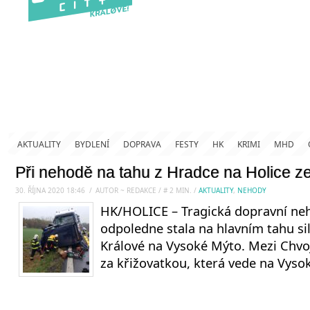
AKTUALITY
BYDLENÍ
DOPRAVA
FESTY
HK
KRIMI
MHD
Při nehodě na tahu z Hradce na Holice zem
30. ŘÍJNA 2020 18:46
.
/
AUTOR ~ REDAKCE
/
#
2
MIN.
/
AKTUALITY
,
NEHODY
HK/HOLICE – Tragická dopravní ne
odpoledne stala na hlavním tahu sil
Králové na Vysoké Mýto. Mezi Chvo
za křižovatkou, která vede na Vyso