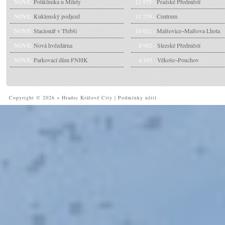
NOVÉ:
Poliklinika u Milety
12 975 -
Pražské Předměstí
NOVÉ:
Kuklenský podjezd
11 779 -
Centrum
NOVÉ:
Stacionář v Třebši
10 021 -
Malšovice~Malšova Lhota
NOVÉ:
Nová hvězdárna
8 982 -
Slezské Předměstí
NOVÉ:
Parkovací dům FNHK
4 105 -
Věkoše~Pouchov
Copyright © 2026 ~ Hradec Králové City
|
Podmínky užití