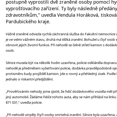
postupně vyprostili dvě zraněné osoby pomocí hy
vyprošťovacího zařízení. Ty byly následně předán
zdravotníkům,“ uvedla Vendula Horáková, tisková
Pardubického kraje.
Vážně zraněné odvezla rychlá záchranná služba do Fakultní nemocnice 
je ve velmi vážném stavu, druhá má těžká zranění. Bohužel u čtyř osob 
obnovit jejich životní funkce. Při nehodě se čelně střetl kamion s dodávk
osob.
Silnice musela být na několik hodin uzavřena, policie odkláněla dopravu 
nehodě je předmětem vyšetřování policie, dodávka pravděpodobně vjela
protisměru kudy projížděl kamion. Jde o rovný a přehledný úsek. Podle 
jednalo o riskantní předjíždění.
„Prověřováním nehody jsme zjistili, že řidič dodávkového vozidla měl při
jiný automobil. Žádáme řidiče tohoto auta, aby se nám přihlásil na linku
871 031,“ uvedla policie.
„Při nehodě utrpěly čtyři osoby smrtelná zranění. Silnice byla uzavřena,