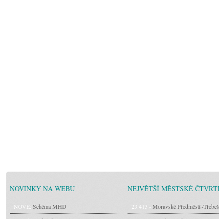
NOVINKY NA WEBU
NEJVĚTŠÍ MĚSTSKÉ ČTVRT
NOVÉ:
Schéma MHD
23 413 -
Moravské Předměstí~Třebeš