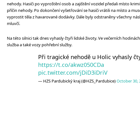
nehody. Hasiči po vyproštění osob a zajištění vozidel předali místo kri
příčin nehody. Po dokončení vyšetřování se hasiči vrátili na místo a mus
vyprostit těla z havarované dodávky. Dále byly odstraněny všechny nás
mluvčí.
Na této silnici tak dnes vyhasly čtyři lidské životy. Ve večerních hodinác
služba a také vozy pohřební služby.
Při tragické nehodě u Holic vyhasly čty
https://t.co/akwz050CDa
pic.twitter.com/jDiD3iDriV
— HZS Pardubický kraj (@HZS_Pardubice)
October 30, 