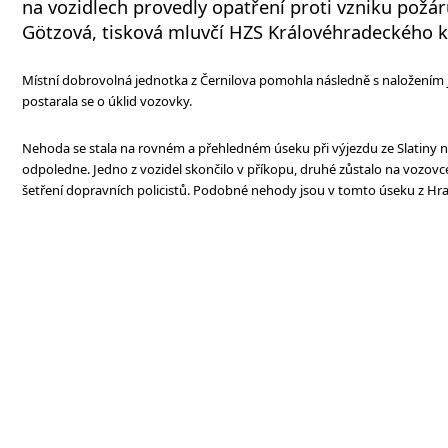
na vozidlech provedly opatření proti vzniku požár
Götzová, tisková mluvčí HZS Královéhradeckého k
Místní dobrovolná jednotka z Černilova pomohla následně s naložením 
postarala se o úklid vozovky.
Nehoda se stala na rovném a přehledném úseku při výjezdu ze Slatiny n
odpoledne. Jedno z vozidel skončilo v příkopu, druhé zůstalo na vozovce
šetření dopravních policistů. Podobné nehody jsou v tomto úseku z Hra