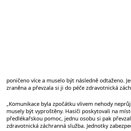
poničeno více a muselo být následně odtaženo. J
zraněna a převzala si ji do péče zdravotnická zác
„Komunikace byla zpočátku vlivem nehody neprůj
musely být vyproštěny. Hasiči poskytovali na míst
předlékařskou pomoc, jednu osobu si pak převza
zdravotnická záchranná služba. Jednotky zabezpeč