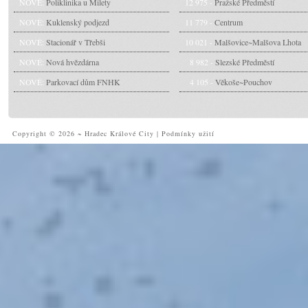
NOVÉ:
Poliklinika u Milety
12 975 -
Pražské Předměstí
NOVÉ:
Kuklenský podjezd
11 779 -
Centrum
NOVÉ:
Stacionář v Třebši
10 021 -
Malšovice~Malšova Lhota
NOVÉ:
Nová hvězdárna
8 982 -
Slezské Předměstí
NOVÉ:
Parkovací dům FNHK
4 105 -
Věkoše~Pouchov
Copyright © 2026 ~ Hradec Králové City
|
Podmínky užití