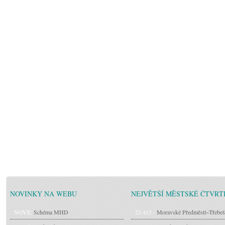
NOVINKY NA WEBU
NEJVĚTŠÍ MĚSTSKÉ ČTVRT
NOVÉ:
Schéma MHD
23 413 -
Moravské Předměstí~Třebeš