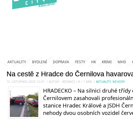
AKTUALITY
BYDLENÍ
DOPRAVA
FESTY
HK
KRIMI
MHD
Na cestě z Hradce do Černilova havarova
16. LISTOPADU 2020 12:47
.
/
AUTOR ~ REDAKCE
/
#
< 1
MIN.
/
AKTUALITY
,
NEHODY
HRADECKO – Na silnici druhé třídy 
Černilovem zasahovali profesionální
stanice Hradec Králové a JSDH Čern
nehody dvou osobních vozidel červe