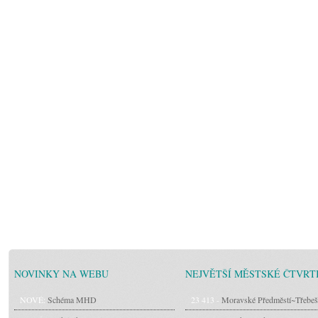
NOVINKY NA WEBU
NEJVĚTŠÍ MĚSTSKÉ ČTVRT
NOVÉ:
Schéma MHD
23 413 -
Moravské Předměstí~Třebeš