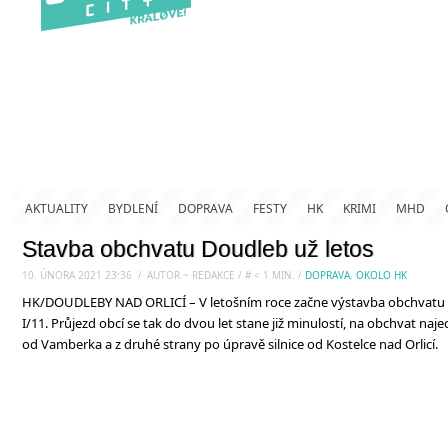
AKTUALITY
BYDLENÍ
DOPRAVA
FESTY
HK
KRIMI
MHD
Stavba obchvatu Doudleb už letos
10. ÚNORA 2021 23:36
.
/
AUTOR ~ REDAKCE
/
#
< 1
MIN.
/
DOPRAVA
,
OKOLO HK
HK/DOUDLEBY NAD ORLICÍ – V letošním roce začne výstavba obchvatu Do
I/11. Průjezd obcí se tak do dvou let stane již minulostí, na obchvat n
od Vamberka a z druhé strany po úpravě silnice od Kostelce nad Orlicí.