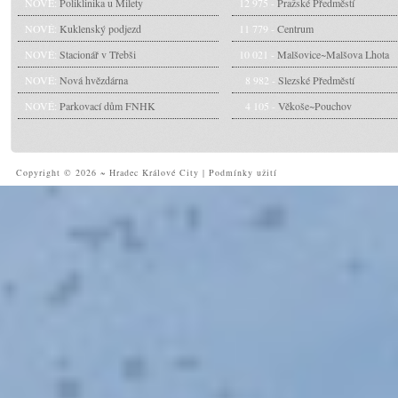
NOVÉ:
Poliklinika u Milety
12 975 -
Pražské Předměstí
NOVÉ:
Kuklenský podjezd
11 779 -
Centrum
NOVÉ:
Stacionář v Třebši
10 021 -
Malšovice~Malšova Lhota
NOVÉ:
Nová hvězdárna
8 982 -
Slezské Předměstí
NOVÉ:
Parkovací dům FNHK
4 105 -
Věkoše~Pouchov
Copyright © 2026 ~ Hradec Králové City
|
Podmínky užití