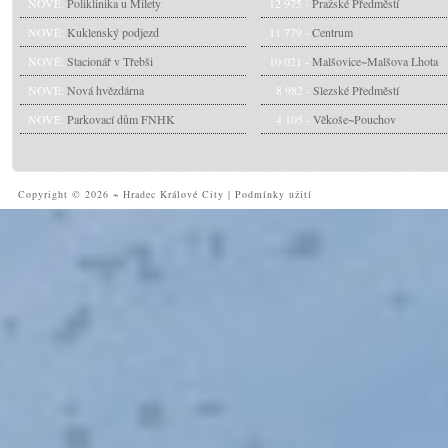
NOVÉ:
Poliklinika u Milety
12 975 -
Pražské Předměstí
NOVÉ:
Kuklenský podjezd
11 779 -
Centrum
NOVÉ:
Stacionář v Třebši
10 021 -
Malšovice~Malšova Lhota
NOVÉ:
Nová hvězdárna
8 982 -
Slezské Předměstí
NOVÉ:
Parkovací dům FNHK
4 105 -
Věkoše~Pouchov
Copyright © 2026 ~ Hradec Králové City
|
Podmínky užití