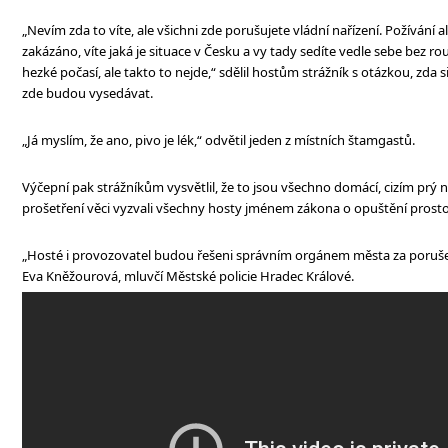
„Nevím zda to víte, ale všichni zde porušujete vládní nařízení. Požívání a
zakázáno, víte jaká je situace v Česku a vy tady sedíte vedle sebe bez rou
hezké počasí, ale takto to nejde,“ sdělil hostům strážník s otázkou, zda 
zde budou vysedávat.
„Já myslím, že ano, pivo je lék,“ odvětil jeden z místních štamgastů.
Výčepní pak strážníkům vysvětlil, že to jsou všechno domácí, cizím prý ne
prošetření věci vyzvali všechny hosty jménem zákona o opuštění prost
„Hosté i provozovatel budou řešeni správním orgánem města za porušení
Eva Kněžourová, mluvčí Městské policie Hradec Králové.