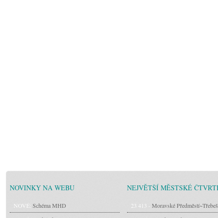
NOVINKY NA WEBU
NEJVĚTŠÍ MĚSTSKÉ ČTVRT
NOVÉ:
Schéma MHD
23 413 -
Moravské Předměstí~Třebeš