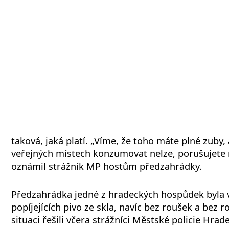
taková, jaká platí. „Víme, že toho máte plné zuby,
veřejných místech konzumovat nelze, porušujete ř
oznámil strážník MP hostům předzahrádky.
Předzahrádka jedné z hradeckých hospůdek byla v
popíjejících pivo ze skla, navíc bez roušek a bez 
situaci řešili včera strážníci Městské policie Hrad