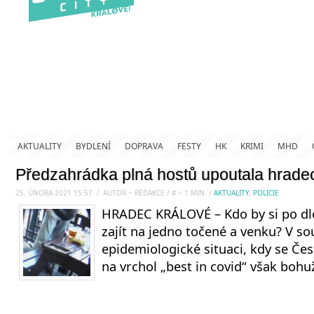
AKTUALITY
BYDLENÍ
DOPRAVA
FESTY
HK
KRIMI
MHD
Předzahrádka plná hostů upoutala hradec
25. ÚNORA 2021 15:57
.
/
AUTOR ~ REDAKCE
/
#
< 1
MIN.
/
AKTUALITY
,
POLICIE
HRADEC KRÁLOVÉ – Kdo by si po dl
zajít na jedno točené a venku? V s
epidemiologické situaci, kdy se Čes
na vrchol „best in covid“ však bohuž