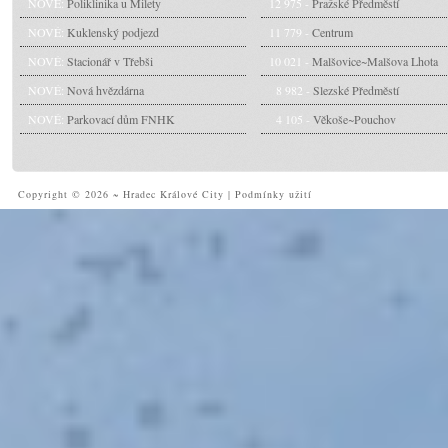
NOVÉ:
Poliklinika u Milety
12 975 -
Pražské Předměstí
NOVÉ:
Kuklenský podjezd
11 779 -
Centrum
NOVÉ:
Stacionář v Třebši
10 021 -
Malšovice~Malšova Lhota
NOVÉ:
Nová hvězdárna
8 982 -
Slezské Předměstí
NOVÉ:
Parkovací dům FNHK
4 105 -
Věkoše~Pouchov
Copyright © 2026 ~ Hradec Králové City
|
Podmínky užití