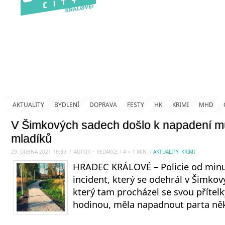
AKTUALITY
BYDLENÍ
DOPRAVA
FESTY
HK
KRIMI
MHD
V Šimkových sadech došlo k napadení m
mladíků
29. DUBNA 2021 16:39
.
/
AUTOR ~ REDAKCE
/
#
< 1
MIN.
/
AKTUALITY
,
KRIMI
HRADEC KRÁLOVÉ – Policie od minu
incident, který se odehrál v Šimko
který tam procházel se svou přítelk
hodinou, měla napadnout parta něk