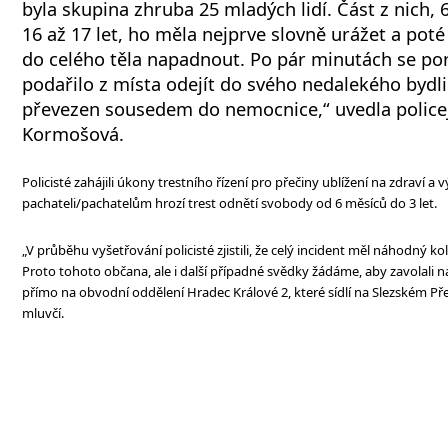
byla skupina zhruba 25 mladých lidí. Část z nich,
16 až 17 let, ho měla nejprve slovně urážet a poté
do celého těla napadnout. Po pár minutách se 
podařilo z místa odejít do svého nedalekého bydli
převezen sousedem do nemocnice,“ uvedla policej
Kormošová.
Policisté zahájili úkony trestního řízení pro přečiny ublížení na zdraví a vý
pachateli/pachatelům hrozí trest odnětí svobody od 6 měsíců do 3 let.
„V průběhu vyšetřování policisté zjistili, že celý incident měl náhodný k
Proto tohoto občana, ale i další případné svědky žádáme, aby zavolali na
přímo na obvodní oddělení Hradec Králové 2, které sídlí na Slezském Pře
mluvčí.