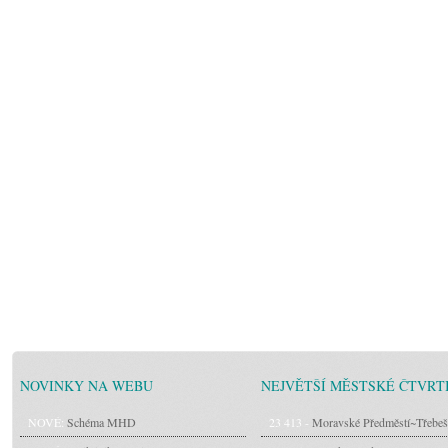
NOVINKY NA WEBU
NEJVĚTŠÍ MĚSTSKÉ ČTVRT
NOVÉ:
Schéma MHD
23 413 -
Moravské Předměstí~Třebeš