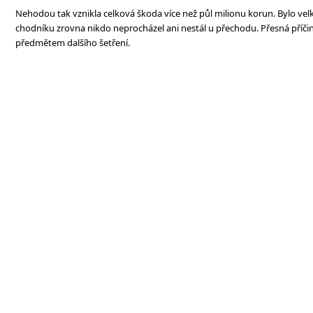
Nehodou tak vznikla celková škoda více než půl milionu korun. Bylo velké
chodníku zrovna nikdo neprocházel ani nestál u přechodu. Přesná příčin
předmětem dalšího šetření.