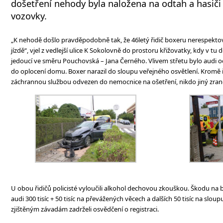
došetření nehody byla naložena na odtah a hasiči 
vozovky.
„K nehodě došlo pravděpodobně tak, že 46letý řidič boxeru nerespektova
jízdě“, vjel z vedlejší ulice K Sokolovně do prostoru křižovatky, kdy v tu d
jedoucí ve směru Pouchovská – Jana Černého. Vlivem střetu bylo audi 
do oplocení domu. Boxer narazil do sloupu veřejného osvětlení. Kromě ř
záchrannou službou odvezen do nemocnice na ošetření, nikdo jiný zraněn
U obou řidičů policisté vyloučili alkohol dechovou zkouškou. Škodu na b
audi 300 tisíc + 50 tisíc na převážených věcech a dalších 50 tisíc na sloup
zjištěným závadám zadrželi osvědčení o registraci.