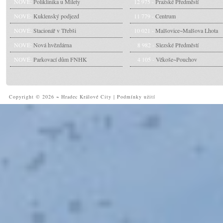
NOVÉ:
Poliklinika u Milety
12 975 -
Pražské Předměstí
NOVÉ:
Kuklenský podjezd
11 779 -
Centrum
NOVÉ:
Stacionář v Třebši
10 021 -
Malšovice~Malšova Lhota
NOVÉ:
Nová hvězdárna
8 982 -
Slezské Předměstí
NOVÉ:
Parkovací dům FNHK
4 105 -
Věkoše~Pouchov
Copyright © 2026 ~ Hradec Králové City
|
Podmínky užití