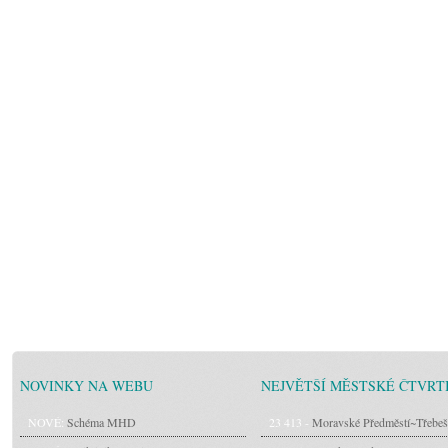
NOVINKY NA WEBU
NEJVĚTŠÍ MĚSTSKÉ ČTVRT
NOVÉ:
Schéma MHD
23 413 -
Moravské Předměstí~Třebeš