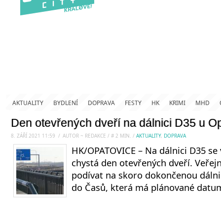
AKTUALITY
BYDLENÍ
DOPRAVA
FESTY
HK
KRIMI
MHD
Den otevřených dveří na dálnici D35 u O
8. ZÁŘÍ 2021 11:59
.
/
AUTOR ~ REDAKCE
/
#
2
MIN.
/
AKTUALITY
,
DOPRAVA
HK/OPATOVICE – Na dálnici D35 se v
chystá den otevřených dveří. Veřej
podívat na skoro dokončenou dálnic
do Časů, která má plánované datum