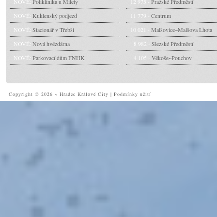
NOVÉ:
Poliklinika u Milety
12 975 -
Pražské Předměstí
NOVÉ:
Kuklenský podjezd
11 779 -
Centrum
NOVÉ:
Stacionář v Třebši
10 021 -
Malšovice~Malšova Lhota
NOVÉ:
Nová hvězdárna
8 982 -
Slezské Předměstí
NOVÉ:
Parkovací dům FNHK
4 105 -
Věkoše~Pouchov
Copyright © 2026 ~ Hradec Králové City
|
Podmínky užití