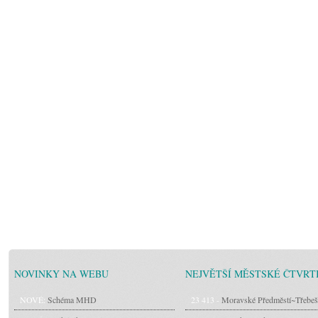
NOVINKY NA WEBU
NEJVĚTŠÍ MĚSTSKÉ ČTVRT
NOVÉ:
Schéma MHD
23 413 -
Moravské Předměstí~Třebeš