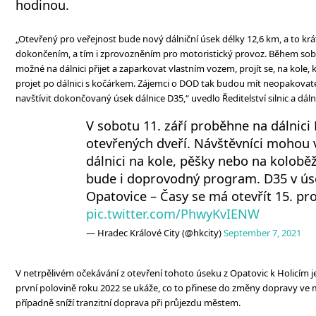
hodinou.
„Otevřený pro veřejnost bude nový dálniční úsek délky 12,6 km, a to kr
dokončením, a tím i zprovozněním pro motoristický provoz. Během sob
možné na dálnici přijet a zaparkovat vlastním vozem, projít se, na kole, 
projet po dálnici s kočárkem. Zájemci o DOD tak budou mít neopakovatel
navštívit dokončovaný úsek dálnice D35,“ uvedlo Ředitelství silnic a dáln
V sobotu 11. září proběhne na dálnici
otevřených dveří. Návštěvníci mohou 
dálnici na kole, pěšky nebo na kolobě
bude i doprovodný program. D35 v ú
Opatovice – Časy se má otevřít 15. pr
pic.twitter.com/PhwyKvIENW
— Hradec Králové City (@hkcity)
September 7, 2021
V netrpělivém očekávání z otevření tohoto úseku z Opatovic k Holicím je 
první polovině roku 2022 se ukáže, co to přinese do změny dopravy ve m
případně sníží tranzitní doprava při průjezdu městem.