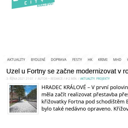
AKTUALITY
BYDLENÍ
DOPRAVA
FESTY
HK
KRIMI
MHD
Uzel u Fortny se začne modernizovat v r
3. ŘÍJNA 2021 21:01
.
/
AUTOR ~ REDAKCE
/
#
2
MIN.
/
AKTUALITY
,
PROJEKTY
HRADEC KRÁLOVÉ – V první polovin
měla začít realizovat přestavba př
křižovatky Fortna pod schodištěm 
bylo také nedávno opraveno. Křižov