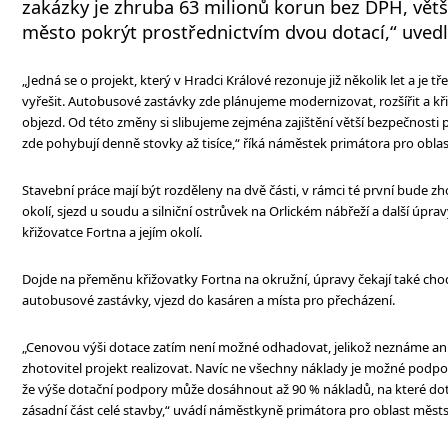
zakázky je zhruba 63 milionů korun bez DPH, vět
město pokrýt prostřednictvím dvou dotací,“ uvedl
„Jedná se o projekt, který v Hradci Králové rezonuje již několik let a je t
vyřešit. Autobusové zastávky zde plánujeme modernizovat, rozšířit a k
objezd. Od této změny si slibujeme zejména zajištění větší bezpečnosti p
zde pohybují denně stovky až tisíce,“ říká náměstek primátora pro oblast
Stavební práce mají být rozděleny na dvě části, v rámci té první bude z
okolí, sjezd u soudu a silniční ostrůvek na Orlickém nábřeží a další úpra
křižovatce Fortna a jejím okolí.
Dojde na přeměnu křižovatky Fortna na okružní, úpravy čekají také chod
autobusové zastávky, vjezd do kasáren a místa pro přecházení.
„Cenovou výši dotace zatím není možné odhadovat, jelikož neznáme ani
zhotovitel projekt realizovat. Navíc ne všechny náklady je možné podpoři
že výše dotační podpory může dosáhnout až 90 % nákladů, na které dotaci
zásadní část celé stavby,“ uvádí náměstkyně primátora pro oblast měst