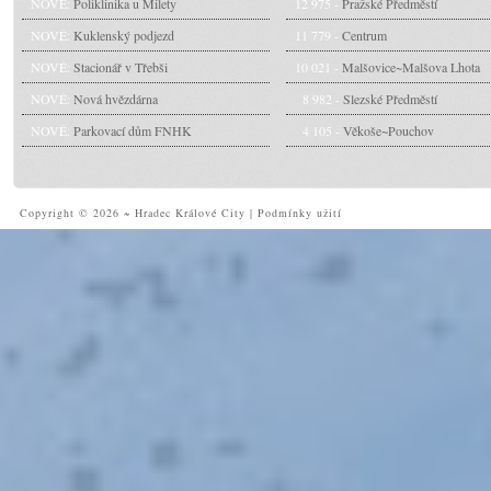
NOVÉ:
Poliklinika u Milety
12 975 -
Pražské Předměstí
NOVÉ:
Kuklenský podjezd
11 779 -
Centrum
NOVÉ:
Stacionář v Třebši
10 021 -
Malšovice~Malšova Lhota
NOVÉ:
Nová hvězdárna
8 982 -
Slezské Předměstí
NOVÉ:
Parkovací dům FNHK
4 105 -
Věkoše~Pouchov
Copyright © 2026 ~ Hradec Králové City
|
Podmínky užití