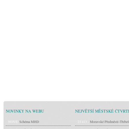
NOVINKY NA WEBU
NEJVĚTŠÍ MĚSTSKÉ ČTVRT
NOVÉ:
Schéma MHD
23 413 -
Moravské Předměstí~Třebeš