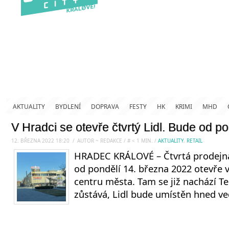
AKTUALITY
BYDLENÍ
DOPRAVA
FESTY
HK
KRIMI
MHD
V Hradci se otevře čtvrtý Lidl. Bude od po
12. BŘEZNA 2022 18:20
.
/
AUTOR ~ REDAKCE
/
#
< 1
MIN.
/
AKTUALITY
,
RETAIL
HRADEC KRÁLOVÉ – Čtvrtá prodejna 
od pondělí 14. března 2022 otevře 
centru města. Tam se již nachází Te
zůstává, Lidl bude umístěn hned ve