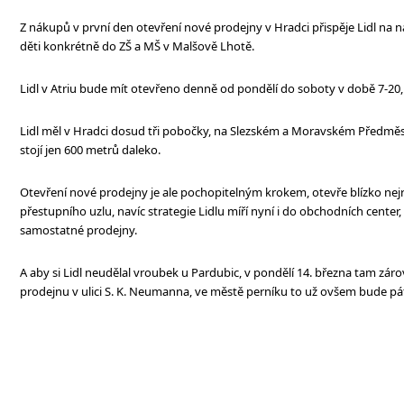
Z nákupů v první den otevření nové prodejny v Hradci přispěje Lidl n
děti konkrétně do ZŠ a MŠ v Malšově Lhotě.
Lidl v Atriu bude mít otevřeno denně od pondělí do soboty v době 7-20, 
Lidl měl v Hradci dosud tři pobočky, na Slezském a Moravském Předměstí
stojí jen 600 metrů daleko.
Otevření nové prodejny je ale pochopitelným krokem, otevře blízko nej
přestupního uzlu, navíc strategie Lidlu míří nyní i do obchodních center,
samostatné prodejny.
A aby si Lidl neudělal vroubek u Pardubic, v pondělí 14. března tam zá
prodejnu v ulici S. K. Neumanna, ve městě perníku to už ovšem bude pá