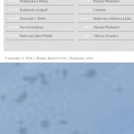
NOVÉ:
Poliklinika u Milety
12 975 -
Pražské Předměstí
NOVÉ:
Kuklenský podjezd
11 779 -
Centrum
NOVÉ:
Stacionář v Třebši
10 021 -
Malšovice~Malšova Lhota
NOVÉ:
Nová hvězdárna
8 982 -
Slezské Předměstí
NOVÉ:
Parkovací dům FNHK
4 105 -
Věkoše~Pouchov
Copyright © 2026 ~ Hradec Králové City
|
Podmínky užití