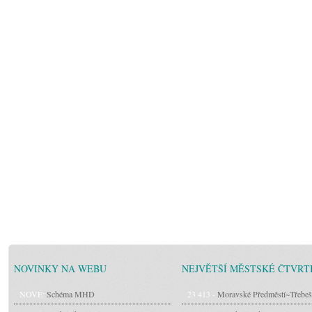
NOVINKY NA WEBU
NEJVĚTŠÍ MĚSTSKÉ ČTVRT
NOVÉ:
Schéma MHD
23 413 -
Moravské Předměstí~Třebeš