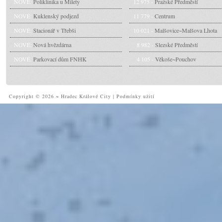
NOVÉ:
Poliklinika u Milety
12 975 -
Pražské Předměstí
NOVÉ:
Kuklenský podjezd
11 779 -
Centrum
NOVÉ:
Stacionář v Třebši
10 021 -
Malšovice~Malšova Lhota
NOVÉ:
Nová hvězdárna
8 982 -
Slezské Předměstí
NOVÉ:
Parkovací dům FNHK
4 105 -
Věkoše~Pouchov
Copyright © 2026 ~ Hradec Králové City
|
Podmínky užití