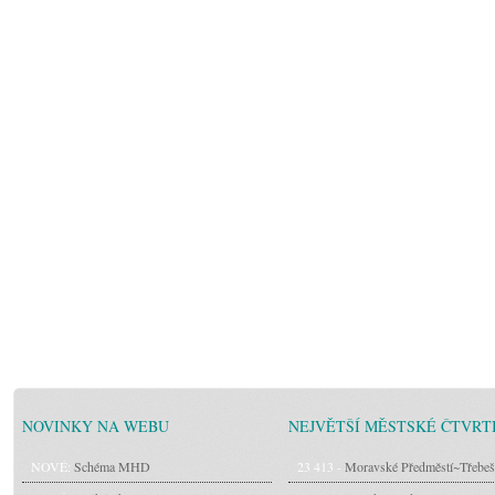
NOVINKY NA WEBU
NEJVĚTŠÍ MĚSTSKÉ ČTVRT
NOVÉ:
Schéma MHD
23 413 -
Moravské Předměstí~Třebeš