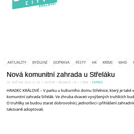
AKTUALITY
BYDLENÍ
DOPRAVA
FESTY
HK
KRIMI
MHD
Nová komunitní zahrada u Střeláku
26. KVĚTNA 2022 21:20
.
/
AUTOR ~ REDAKCE
/
#
< 1
MIN.
/
EXPRES
HRADEC KRÁLOVÉ – V parku u kulturního domu Střelnice, který je také ve
komunitní zahrada Střelák. Ve zhruba dvaceti vyvýšených truhlících bud
O truhlíky se budou starat dobrovolníci, jednotlivci i přihlášení zahradníci
takzvaně adoptovali.