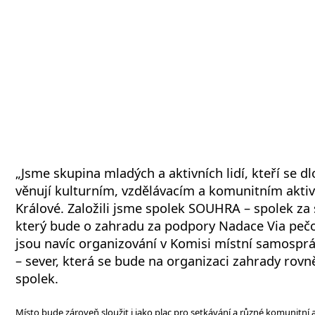
„Jsme skupina mladých a aktivních lidí, kteří se 
věnují kulturním, vzdělávacím a komunitním aktiv
Králové. Založili jsme spolek SOUHRA – spolek za
který bude o zahradu za podpory Nadace Via pečo
jsou navíc organizování v Komisi místní samospr
– sever, která se bude na organizaci zahrady rovně
spolek.
Místo bude zároveň sloužit i jako plac pro setkávání a různé komunitní 