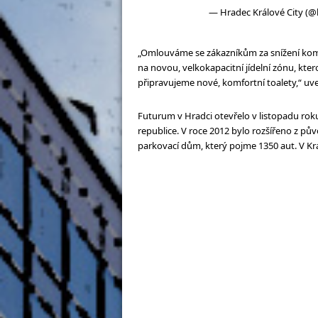
— Hradec Králové City (@
„Omlouváme se zákazníkům za snížení komf
na novou, velkokapacitní jídelní zónu, kt
připravujeme nové, komfortní toalety,“ u
Futurum v Hradci otevřelo v listopadu rok
republice. V roce 2012 bylo rozšířeno z pů
parkovací dům, který pojme 1350 aut. V Kr