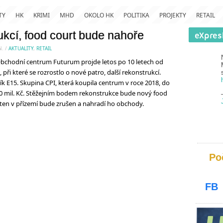
TY
HK
KRIMI
MHD
OKOLO HK
POLITIKA
PROJEKTY
RETAIL
ukcí, food court bude nahoře
N.
/
AKTUALITY
,
RETAIL
chodní centrum Futurum projde letos po 10 letech od
při které se rozrostlo o nové patro, další rekonstrukcí.
k E15. Skupina CPI, která koupila centrum v roce 2018, do
0 mil. Kč. Stěžejním bodem rekonstrukce bude nový food
 ten v přízemí bude zrušen a nahradí ho obchody.
Po
FB