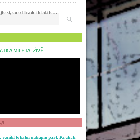
jte si, co o Hradci hledáte…
ATKA MILETA -ŽIVĚ-
 vznikl lokální nákupní park Kruhák