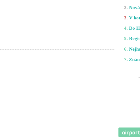
2.
Nová 
3.
V kom
4.
Do H
5.
Regio
6.
Nejho
7.
Znám