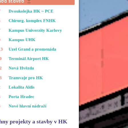
7
Dvoukolejka HK ~ PCE
5
Chirurg. komplex FNHK
7
Kampus Univerzity Karlovy
9
Kampus UHK
13
Uzel Grand a promenáda
0
Terminál Airport HK
2
Nová Hvězda
3
Tramvaje pro HK
2
Lokalita Aldis
4
Porta Hradec
3
Nové hlavní nádraží
hny projekty a stavby v HK