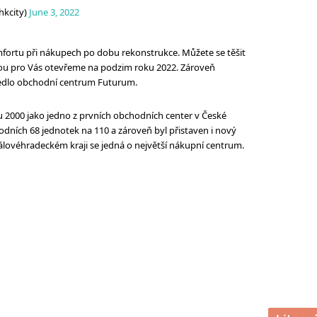
hkcity)
June 3, 2022
ortu při nákupech po dobu rekonstrukce. Můžete se těšit
erou pro Vás otevřeme na podzim roku 2022. Zároveň
vedlo obchodní centrum Futurum.
u 2000 jako jedno z prvních obchodních center v České
vodních 68 jednotek na 110 a zároveň byl přistaven i nový
álovéhradeckém kraji se jedná o největší nákupní centrum.