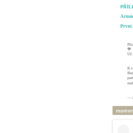
PŘÍL
Armád
První 
Pln
💙
Už 
#O
@ai
K v
Bar
par
mal
pic
— J