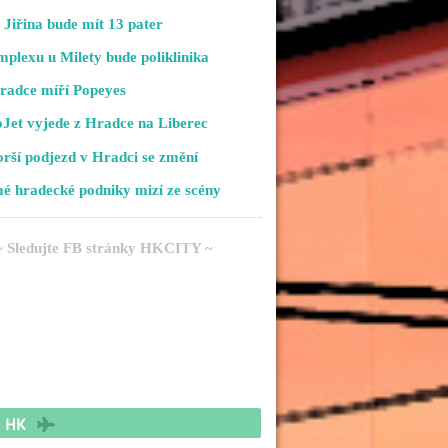
Jiřina bude mít 13 pater
plexu u Milety bude poliklinika
radce míří Popeyes
Jet vyjede z Hradce na Liberec
rší podjezd v Hradci se změní
é hradecké podniky mizí ze scény
~ Sledujte FB stránky HKCITY ~