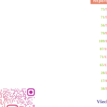
75
/
71
/
56
/
79
/
109
/
87
/
1
71
/
1
65
/
1
28
/
17
/
38
/
Všec