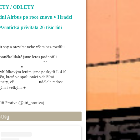
ETY / ODLETY
ní Airbus po roce znovu v Hradci
Aviatická přivítala 26 tisíc lidí
it sny a otevírat nebe všem bez rozdílu.
poněkolikáté jsme letos podpořili
penSkiesForHandicapped
na
rporthkcity
v
@hradec_kralove
.
yhlídkovým letům jsme poskytli L-410
ču, která ve spolupráci s dalšími
tnery, vč.
@ArmadaCR
udělala radost
ým i velkým.✈️
.twitter.com/5EkzdsVvfR
iří Protiva (@jiri_protiva)
June 20, 2026