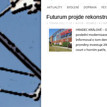
AKTUALITY
BYDLENÍ
DOPRAVA
FES
Futurum projde rekonstr
3. ČERVNA 2022 11:33
.
/
AUTOR ~ REDAKCE
/
#
2
MI
HRADEC KRÁLOVÉ – Ob
poslední modernizace, 
Informoval o tom dení
proměny investuje 20
court v horním patře,