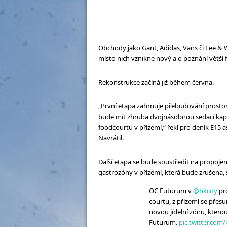
Obchody jako Gant, Adidas, Vans či Lee & Wr
místo nich vznikne nový a o poznání větší f
Rekonstrukce začíná již během června.
„První etapa zahrnuje přebudování prosto
bude mít zhruba dvojnásobnou sedací kapac
foodcourtu v přízemí,“ řekl pro deník E15
Navrátil.
Další etapa se bude soustředit na propojen
gastrozóny v přízemí, která bude zrušena
OC Futurum v
@hkcity
pro
courtu, z přízemí se přes
novou jídelní zónu, kter
Futurum.
pic.twitter.co