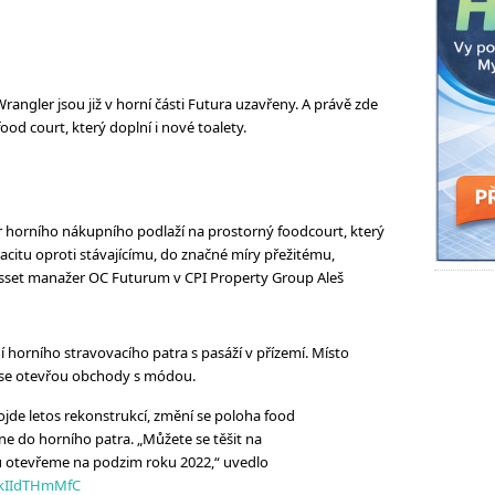
angler jsou již v horní části Futura uzavřeny. A právě zde
ood court, který doplní i nové toalety.
r horního nákupního podlaží na prostorný foodcourt, který
itu oproti stávajícímu, do značné míry přežitému,
 asset manažer OC Futurum v CPI Property Group Aleš
í horního stravovacího patra s pasáží v přízemí. Místo
, se otevřou obchody s módou.
jde letos rekonstrukcí, změní se poloha food
une do horního patra. „Můžete se těšit na
ou otevřeme na podzim roku 2022,“ uvedlo
m/kIIdTHmMfC