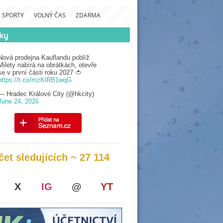
SPORTY
VOLNÝ ČAS
ZDARMA
Nová prodejna Kauflandu poblíž
Milety nabírá na obrátkách, otevře
se v první části roku 2027 🍅
https://t.co/mzKlRB1wqG
— Hradec Králové City (@hkcity)
June 24, 2026
čet sledujících ~ 27 114
X
IG
@
YT