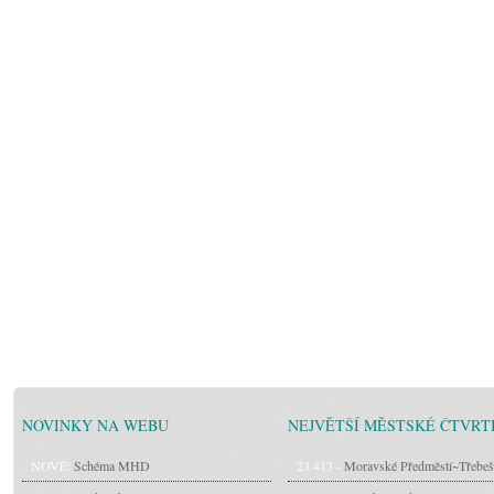
NOVINKY NA WEBU
NEJVĚTŠÍ MĚSTSKÉ ČTVRT
NOVÉ:
Schéma MHD
23 413 -
Moravské Předměstí~Třebeš