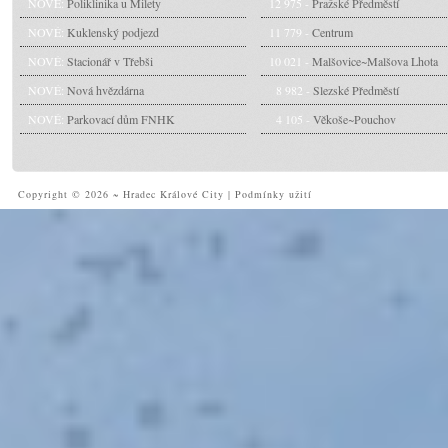
NOVÉ:
Poliklinika u Milety
12 975 -
Pražské Předměstí
NOVÉ:
Kuklenský podjezd
11 779 -
Centrum
NOVÉ:
Stacionář v Třebši
10 021 -
Malšovice~Malšova Lhota
NOVÉ:
Nová hvězdárna
8 982 -
Slezské Předměstí
NOVÉ:
Parkovací dům FNHK
4 105 -
Věkoše~Pouchov
Copyright © 2026 ~ Hradec Králové City
|
Podmínky užití