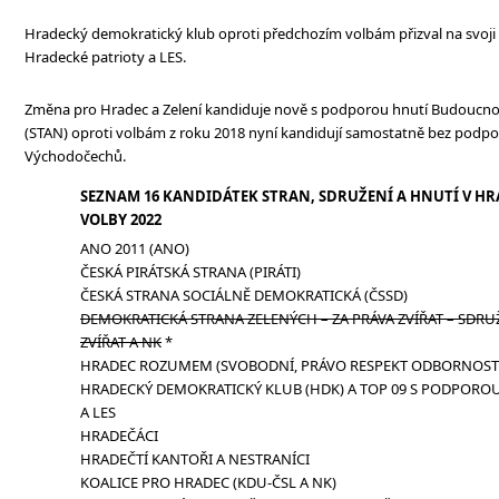
Hradecký demokratický klub oproti předchozím volbám přizval na svoji
Hradecké patrioty a LES.
Změna pro Hradec a Zelení kandiduje nově s podporou hnutí Budoucnost
(STAN) oproti volbám z roku 2018 nyní kandidují samostatně bez podp
Východočechů.
SEZNAM 16 KANDIDÁTEK STRAN, SDRUŽENÍ A HNUTÍ V HR
VOLBY 2022
ANO 2011 (ANO)
ČESKÁ PIRÁTSKÁ STRANA (PIRÁTI)
ČESKÁ STRANA SOCIÁLNĚ DEMOKRATICKÁ (ČSSD)
DEMOKRATICKÁ STRANA ZELENÝCH – ZA PRÁVA ZVÍŘAT – SDRUŽ
ZVÍŘAT A NK
*
HRADEC ROZUMEM (SVOBODNÍ, PRÁVO RESPEKT ODBORNOST 
HRADECKÝ DEMOKRATICKÝ KLUB (HDK) A TOP 09 S PODPORO
A LES
HRADEČÁCI
HRADEČTÍ KANTOŘI A NESTRANÍCI
KOALICE PRO HRADEC (KDU-ČSL A NK)