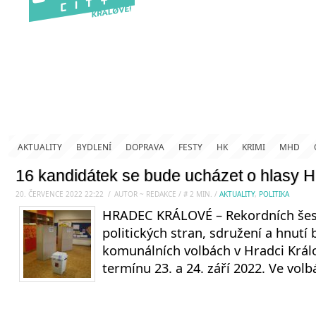
AKTUALITY
BYDLENÍ
DOPRAVA
FESTY
HK
KRIMI
MHD
16 kandidátek se bude ucházet o hlasy 
20. ČERVENCE 2022 22:22
.
/
AUTOR ~ REDAKCE
/
#
2
MIN.
/
AKTUALITY
,
POLITIKA
HRADEC KRÁLOVÉ – Rekordních šes
politických stran, sdružení a hnutí
komunálních volbách v Hradci Králo
termínu 23. a 24. září 2022. Ve vol