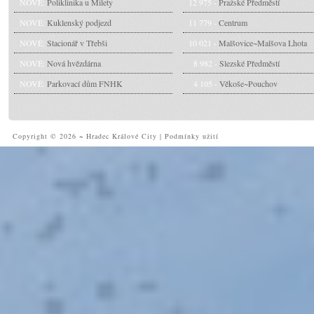
NOVÉ:
Poliklinika u Milety
12 975 -
Pražské Předměstí
NOVÉ:
Kuklenský podjezd
11 779 -
Centrum
NOVÉ:
Stacionář v Třebši
10 021 -
Malšovice~Malšova Lhota
NOVÉ:
Nová hvězdárna
8 982 -
Slezské Předměstí
NOVÉ:
Parkovací dům FNHK
4 105 -
Věkoše~Pouchov
Copyright © 2026 ~ Hradec Králové City
|
Podmínky užití