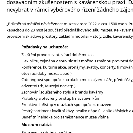
dosavadním zkušenostem s kavárenskou praxí. Dá
nevybrat v rámci výběrového řízení žádného záje
„Průměrná měsíční návštěvnost muzea v roce 2022 je cca. 1500 osob. Pr
kapacitou do 20 míst je součástí přednáškového sálu muzea. Ke kavárn
provizorní skladové prostory, základní mobiliář – stoly, židle, kavárens
Požadavky na uchazeče:
Zajištění provozu v otevírací době muzea
Flexibilitu, zejména v souvislosti s možnou změnou provozní d
konference, kulturní akce, pronájmy, svatby, koncerty, filmován
otevírací doby muzea apod.)
Cateringová spolupráce na akcích muzea (vernisáže, přednášky
adventní trh, Muzejní noc atp.)
Zachování současného stylu a brandu kavárny
Přátelský a otevřený přístup k návštěvníkům
Proaktivní přístup v otázkách spolupráce s muzeem
Pestrý sortiment kvalitní kávy, nealko nápojů, lahůdkářských 
Benefitní nabídka pro zaměstnance muzea vítána
Muzeum nabízí:
Pronájem na dobu neurčitou