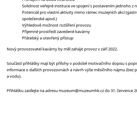
Solidnost veřejné instituce ve spojení s postavením jednoho z 
Potenciál pro vlastní aktivity mimo rámec muzejních akcí (gast
společenské apod.)
Výhledově možnost rozšíření provozu
Příjemné prostředí zavedené kavárny
Přátelský a otevřený přístup
Nový provozovatel kavárny by měl zahájit provoz v září 2022.
Součástí přihlášky mají být přílohy v podobě motivačního dopisu s po
informace o dalších provozovnách a návrh výše měsíčního nájmu (bez po
a vodu).
Přihlášku zasílejte na adresu muzeum@muzeumhk.cz do 31. července 2