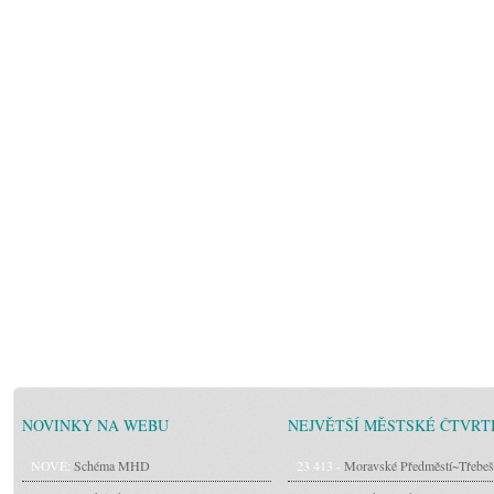
NOVINKY NA WEBU
NEJVĚTŠÍ MĚSTSKÉ ČTVRT
NOVÉ:
Schéma MHD
23 413 -
Moravské Předměstí~Třebeš