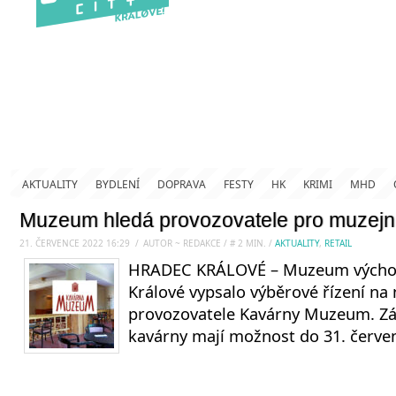
AKTUALITY
BYDLENÍ
DOPRAVA
FESTY
HK
KRIMI
MHD
Muzeum hledá provozovatele pro muzejn
21. ČERVENCE 2022 16:29
.
/
AUTOR ~ REDAKCE
/
#
2
MIN.
/
AKTUALITY
,
RETAIL
HRADEC KRÁLOVÉ – Muzeum východ
Králové vypsalo výběrové řízení na
provozovatele Kavárny Muzeum. Zá
kavárny mají možnost do 31. červe