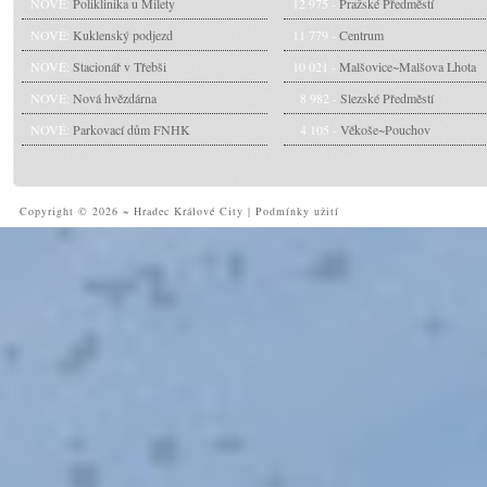
NOVÉ:
Poliklinika u Milety
12 975 -
Pražské Předměstí
NOVÉ:
Kuklenský podjezd
11 779 -
Centrum
NOVÉ:
Stacionář v Třebši
10 021 -
Malšovice~Malšova Lhota
NOVÉ:
Nová hvězdárna
8 982 -
Slezské Předměstí
NOVÉ:
Parkovací dům FNHK
4 105 -
Věkoše~Pouchov
Copyright © 2026 ~ Hradec Králové City
|
Podmínky užití