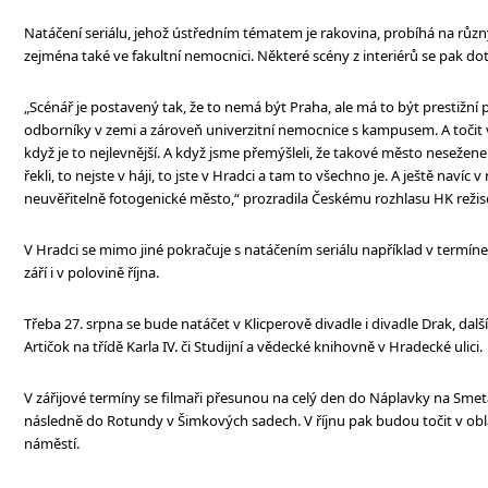
Natáčení seriálu, jehož ústředním tématem je rakovina, probíhá na různ
zejména také ve fakultní nemocnici. Některé scény z interiérů se pak dot
„Scénář je postavený tak, že to nemá být Praha, ale má to být prestižní p
odborníky v zemi a zároveň univerzitní nemocnice s kampusem. A točit v
když je to nejlevnější. A když jsme přemýšleli, že takové město nesežene
řekli, to nejste v háji, to jste v Hradci a tam to všechno je. A ještě navíc 
neuvěřitelně fotogenické město,“ prozradila Českému rozhlasu HK reži
V Hradci se mimo jiné pokračuje s natáčením seriálu například v termínech
září i v polovině října.
Třeba 27. srpna se bude natáčet v Klicperově divadle i divadle Drak, dal
Artičok na třídě Karla IV. či Studijní a vědecké knihovně v Hradecké ulici.
V zářijové termíny se filmaři přesunou na celý den do Náplavky na Sme
následně do Rotundy v Šimkových sadech. V říjnu pak budou točit v obla
náměstí.