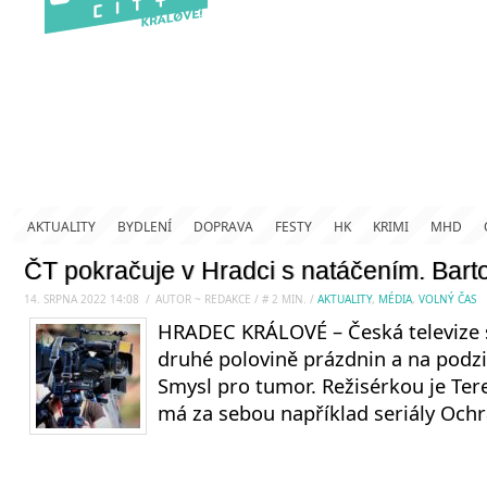
AKTUALITY
BYDLENÍ
DOPRAVA
FESTY
HK
KRIMI
MHD
ČT pokračuje v Hradci s natáčením. Bart
14. SRPNA 2022 14:08
.
/
AUTOR ~ REDAKCE
/
#
2
MIN.
/
AKTUALITY
,
MÉDIA
,
VOLNÝ ČAS
HRADEC KRÁLOVÉ – Česká televize s
druhé polovině prázdnin a na podzi
Smysl pro tumor. Režisérkou je Ter
má za sebou například seriály Och