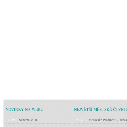
NOVINKY NA WEBU
NEJVĚTŠÍ MĚSTSKÉ ČTVRT
NOVÉ:
Schéma MHD
23 413 -
Moravské Předměstí~Třebeš