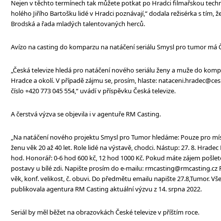
Nejen v těchto termínech tak můžete potkat po Hradci filmařskou techn
holého Jiřího Bartošku lidé v Hradci poznávají,“ dodala režisérka s tím, že
Brodská a řada mladých talentovaných herců.
Avízo na casting do komparzu na natáčení seriálu Smysl pro tumor má Če
„Česká televize hledá pro natáčení nového seriálu ženy a muže do kompa
Hradce a okolí. V případě zájmu se, prosím, hlaste: nataceni.hradec@ces
číslo +420 773 045 554,“ uvádí v příspěvku Česká televize.
A čerstvá výzva se objevila i v agentuře RM Casting.
„Na natáčení nového projektu Smysl pro Tumor hledáme: Pouze pro míst
ženu věk 20 až 40 let. Role lidé na výstavě, chodci. Nástup: 27. 8. Hradec
hod. Honorář: 0-6 hod 600 kč, 12 hod 1000 Kč. Pokud máte zájem pošle
postavy u bílé zdi. Napište prosím do e-mailu: rmcasting@rmcasting.cz Pří
věk, konf. velikost, č. obuvi. Do předmětu emailu napište 27.8,Tumor. 
publikovala agentura RM Casting aktuální výzvu z 14. srpna 2022.
Seriál by měl běžet na obrazovkách České televize v příštím roce.