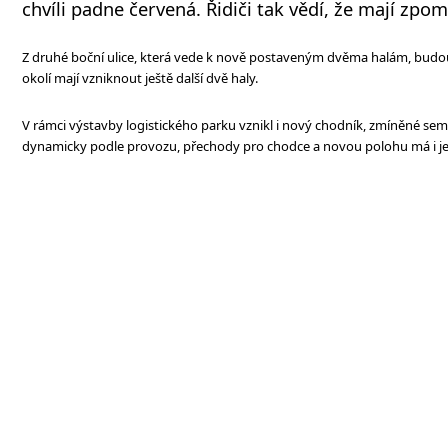
chvíli padne červená. Řidiči tak vědí, že mají zpoma
Z druhé boční ulice, která vede k nově postaveným dvěma halám, budo
okolí mají vzniknout ještě další dvě haly.
V rámci výstavby logistického parku vznikl i nový chodník, zmíněné sema
dynamicky podle provozu, přechody pro chodce a novou polohu má i je