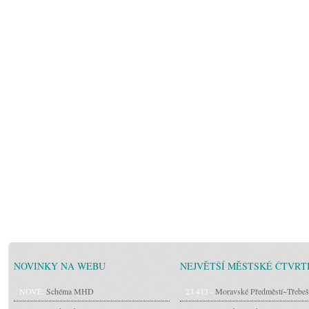
NOVINKY NA WEBU
NEJVĚTŠÍ MĚSTSKÉ ČTVRT
NOVÉ:
Schéma MHD
23 413 -
Moravské Předměstí~Třebeš