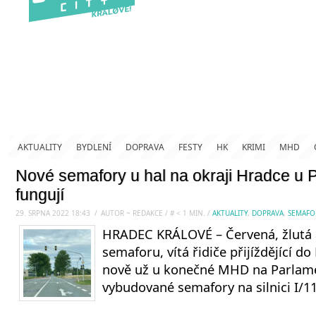
AKTUALITY
BYDLENÍ
DOPRAVA
FESTY
HK
KRIMI
MHD
Nové semafory u hal na okraji Hradce u 
fungují
29. SRPNA 2022 18:43
.
/
AUTOR ~ REDAKCE
/
#
< 1
MIN.
/
AKTUALITY
,
DOPRAVA
,
SEMAFO
HRADEC KRÁLOVÉ – Červená, žlutá 
semaforu, vítá řidiče přijíždějící d
nově už u konečné MHD na Parlam
vybudované semafory na silnici I/1