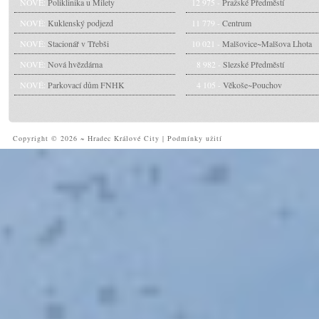
NOVÉ:
Poliklinika u Milety
12 975 -
Pražské Předměstí
NOVÉ:
Kuklenský podjezd
11 779 -
Centrum
NOVÉ:
Stacionář v Třebši
10 021 -
Malšovice~Malšova Lhota
NOVÉ:
Nová hvězdárna
8 982 -
Slezské Předměstí
NOVÉ:
Parkovací dům FNHK
4 105 -
Věkoše~Pouchov
Copyright © 2026 ~ Hradec Králové City
|
Podmínky užití