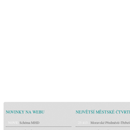
NOVINKY NA WEBU
NEJVĚTŠÍ MĚSTSKÉ ČTVRT
NOVÉ:
Schéma MHD
23 413 -
Moravské Předměstí~Třebeš