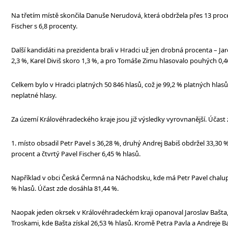
Na třetím místě skončila Danuše Nerudová, která obdržela přes 13 procen
Fischer s 6,8 procenty.
Další kandidáti na prezidenta brali v Hradci už jen drobná procenta – Jar
2,3 %, Karel Diviš skoro 1,3 %, a pro Tomáše Zimu hlasovalo pouhých 0,4
Celkem bylo v Hradci platných 50 846 hlasů, což je 99,2 % platných hlasů
neplatné hlasy.
Za území Královéhradeckého kraje jsou již výsledky vyrovnanější. Účast 
1. místo obsadil Petr Pavel s 36,28 %, druhý Andrej Babiš obdržel 33,30
procent a čtvrtý Pavel Fischer 6,45 % hlasů.
Například v obci Česká Čermná na Náchodsku, kde má Petr Pavel chalupu
% hlasů. Účast zde dosáhla 81,44 %.
Naopak jeden okrsek v Královéhradeckém kraji opanoval Jaroslav Bašta, 
Troskami, kde Bašta získal 26,53 % hlasů. Kromě Petra Pavla a Andreje Ba