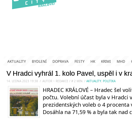
AKTUALITY
BYDLENÍ
DOPRAVA
FESTY
HK
KRIMI
MHD
V Hradci vyhrál 1. kolo Pavel, uspěl i v kr
14. LEDNA 2023 19:38
.
/
AUTOR ~ REDAKCE
/
#
2
MIN.
/
AKTUALITY
,
POLITIKA
HRADEC KRÁLOVÉ – Hradec šel voli
počtu. Volební účast byla v Hradci v
prezidentských voleb o 4 procenta v
Dosáhla na 71,59 % a byla tak nad