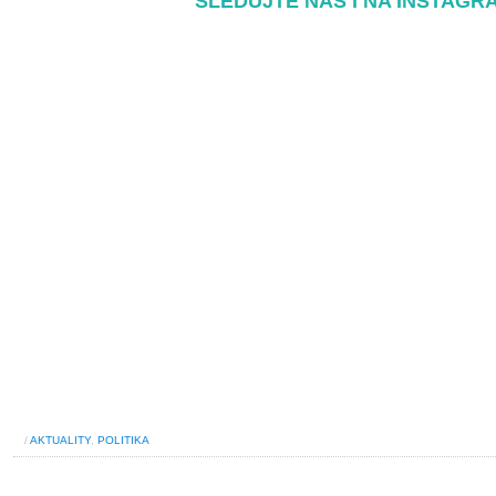
SLEDUJTE NÁS I NA INSTAGR
/
AKTUALITY
,
POLITIKA