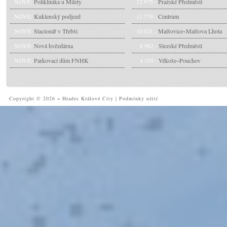
NOVÉ:
Poliklinika u Milety
12 975 -
Pražské Předměstí
NOVÉ:
Kuklenský podjezd
11 779 -
Centrum
NOVÉ:
Stacionář v Třebši
10 021 -
Malšovice~Malšova Lhota
NOVÉ:
Nová hvězdárna
8 982 -
Slezské Předměstí
NOVÉ:
Parkovací dům FNHK
4 105 -
Věkoše~Pouchov
Copyright © 2026 ~ Hradec Králové City
|
Podmínky užití