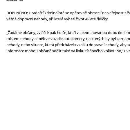
DOPLNĚNO: Hradečtí kriminalisté se opětovně obracejí na veřejnost s ž
vážné dopravní nehody, při které vyhasl život 49leté řidičky.
„Žádáme občany, zvláště pak řidiče, kteří v inkriminovanou dobu (kolem 4
místem nehody a měli ve vozidle autokamery, na kterých by byl zazn
nehody, nebo situace, která předcházela vzniku dopravní nehody, aby se o
Informace mohou občané sdělit také na linku tísňového volání 158,“ uved