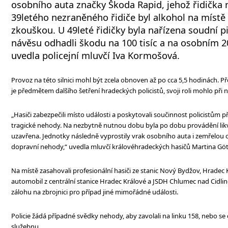
osobního auta značky Škoda Rapid, jehož řidička 
39letého nezraněného řidiče byl alkohol na míst
zkouškou. U 49leté řidičky byla nařízena soudní pi
návěsu odhadli škodu na 100 tisíc a na osobním 20
uvedla policejní mluvčí Iva Kormošová.
Provoz na této silnici mohl být zcela obnoven až po cca 5,5 hodinách. 
je předmětem dalšího šetření hradeckých policistů, svoji roli mohlo při n
„Hasiči zabezpečili místo události a poskytovali součinnost policistům
tragické nehody. Na nezbytně nutnou dobu byla po dobu provádění lik
uzavřena. Jednotky následně vyprostily vrak osobního auta i zemřelou 
dopravní nehody,“ uvedla mluvčí královéhradeckých hasičů Martina Gö
Na místě zasahovali profesionální hasiči ze stanic Nový Bydžov, Hradec 
automobil z centrální stanice Hradec Králové a JSDH Chlumec nad Cidli
zálohu na zbrojnici pro případ jiné mimořádné události.
Policie žádá případné svědky nehody, aby zavolali na linku 158, nebo se d
služebnu.