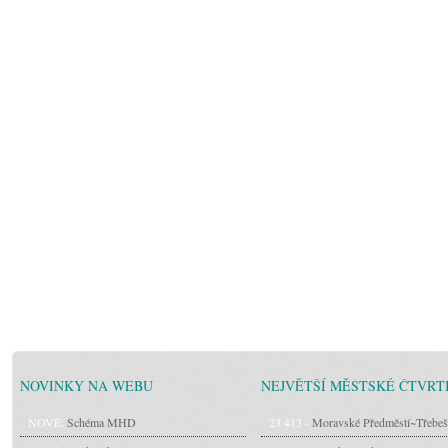
NOVINKY NA WEBU
NEJVĚTŠÍ MĚSTSKÉ ČTVRT
NOVÉ:
Schéma MHD
23 413 -
Moravské Předměstí~Třebeš