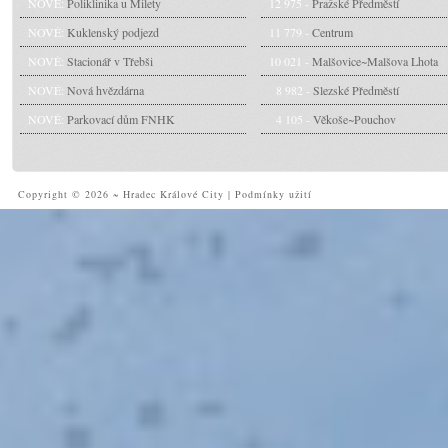
NOVÉ:
Poliklinika u Milety
12 975 -
Pražské Předměstí
NOVÉ:
Kuklenský podjezd
11 779 -
Centrum
NOVÉ:
Stacionář v Třebši
10 021 -
Malšovice~Malšova Lhota
NOVÉ:
Nová hvězdárna
8 982 -
Slezské Předměstí
NOVÉ:
Parkovací dům FNHK
4 105 -
Věkoše~Pouchov
Copyright © 2026 ~ Hradec Králové City
|
Podmínky užití