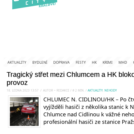
AKTUALITY
BYDLENÍ
DOPRAVA
FESTY
HK
KRIMI
MHD
Tragický střet mezi Chlumcem a HK bloko
provoz
18. LEDNA 2023 13:57
.
/
AUTOR ~ REDAKCE
/
#
2
MIN.
/
AKTUALITY
,
NEHODY
CHLUMEC N. CIDLINOU/HK – Po čtv
vyjížděli hasiči z několika stanic 
Chlumce nad Cidlinou k vážné nehod
profesionální hasiči ze stanice Praž