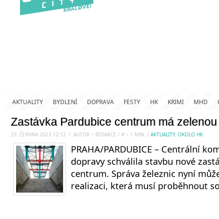
AKTUALITY
BYDLENÍ
DOPRAVA
FESTY
HK
KRIMI
MHD
Zastávka Pardubice centrum má zelenou
29. ČERVNA 2023 12:12
.
/
AUTOR ~ REDAKCE
/
#
< 1
MIN.
/
AKTUALITY
,
OKOLO HK
PRAHA/PARDUBICE – Centrální komi
dopravy schválila stavbu nové zast
centrum. Správa železnic nyní může 
realizaci, která musí proběhnout s