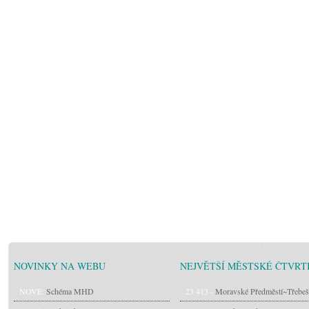
NOVINKY NA WEBU
NEJVĚTŠÍ MĚSTSKÉ ČTVRT
NOVÉ:
Schéma MHD
23 413 -
Moravské Předměstí~Třebeš