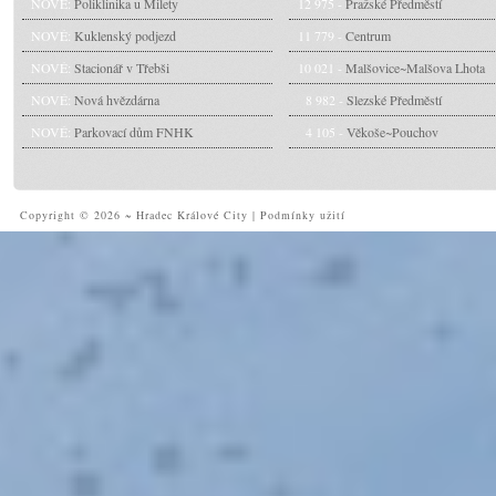
NOVÉ:
Poliklinika u Milety
12 975 -
Pražské Předměstí
NOVÉ:
Kuklenský podjezd
11 779 -
Centrum
NOVÉ:
Stacionář v Třebši
10 021 -
Malšovice~Malšova Lhota
NOVÉ:
Nová hvězdárna
8 982 -
Slezské Předměstí
NOVÉ:
Parkovací dům FNHK
4 105 -
Věkoše~Pouchov
Copyright © 2026 ~ Hradec Králové City
|
Podmínky užití