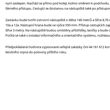
nyní zaslepen. Nachází se přímo pod kolejí, kolmo směrem k podchodu. 
šikmého přístupu. Cestující se dostanou na nástupiště také po přístupové
Zastávku bude tvořit ostrovní nástupiště o délce 140 metrů a šířce 8,76
10a a 12a. Nástupní hrana bude ve výšce 550 mm. Přístup cestujících zaj
šířce 3 metry. Na nástupiště budou umístěny přístřešky, lavičky a bude 
Počítá se také s instalací informačního a orientačního systému, rozhla
Předpokládaná hodnota vypisované veřejné zakázky činí 44 161 612 korun
letošního srpna do poloviny příštího roku.