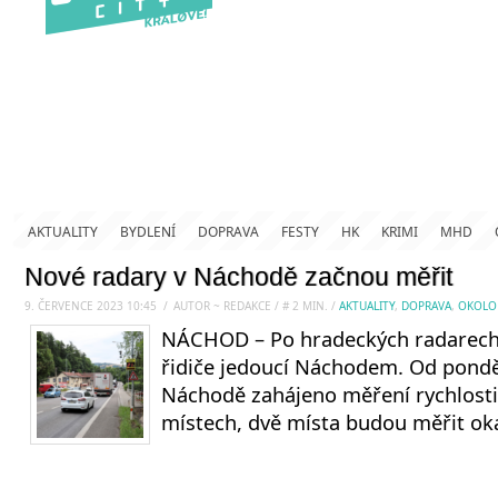
AKTUALITY
BYDLENÍ
DOPRAVA
FESTY
HK
KRIMI
MHD
Nové radary v Náchodě začnou měřit
9. ČERVENCE 2023 10:45
.
/
AUTOR ~ REDAKCE
/
#
2
MIN.
/
AKTUALITY
,
DOPRAVA
,
OKOLO
NÁCHOD – Po hradeckých radarech 
řidiče jedoucí Náchodem. Od ponděl
Náchodě zahájeno měření rychlosti 
místech, dvě místa budou měřit ok