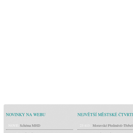
NOVINKY NA WEBU
NEJVĚTŠÍ MĚSTSKÉ ČTVRT
NOVÉ:
Schéma MHD
23 413 -
Moravské Předměstí~Třebeš