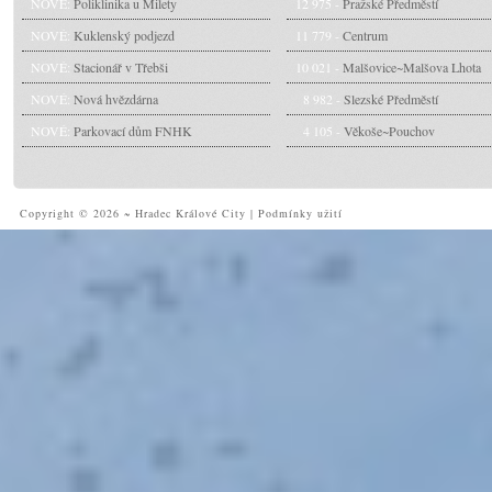
NOVÉ:
Poliklinika u Milety
12 975 -
Pražské Předměstí
NOVÉ:
Kuklenský podjezd
11 779 -
Centrum
NOVÉ:
Stacionář v Třebši
10 021 -
Malšovice~Malšova Lhota
NOVÉ:
Nová hvězdárna
8 982 -
Slezské Předměstí
NOVÉ:
Parkovací dům FNHK
4 105 -
Věkoše~Pouchov
Copyright © 2026 ~ Hradec Králové City
|
Podmínky užití