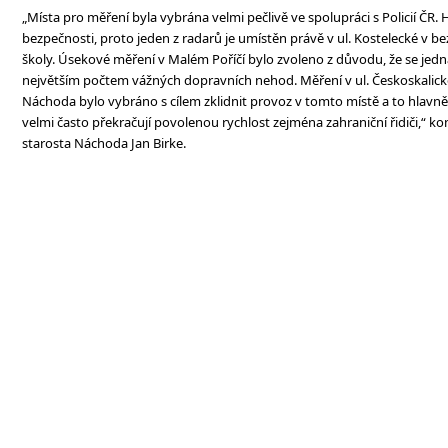
„Místa pro měření byla vybrána velmi pečlivě ve spolupráci s Policií ČR. H
bezpečnosti, proto jeden z radarů je umístěn právě v ul. Kostelecké v be
školy. Úsekové měření v Malém Poříčí bylo zvoleno z důvodu, že se jedná 
největším počtem vážných dopravních nehod. Měření v ul. Českoskalické 
Náchoda bylo vybráno s cílem zklidnit provoz v tomto místě a to hlavn
velmi často překračují povolenou rychlost zejména zahraniční řidiči,“ k
starosta Náchoda Jan Birke.