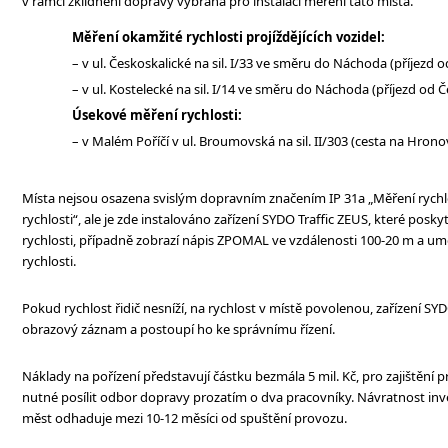
v rámci zklidnění dopravy vybrána pro instalaci měření tato místa.
Měření okamžité rychlosti projíždějících vozidel:
– v ul. Českoskalické na sil. I/33 ve směru do Náchoda (příjezd o
– v ul. Kostelecké na sil. I/14 ve směru do Náchoda (příjezd od
Úsekové měření rychlosti:
– v Malém Poříčí v ul. Broumovská na sil. II/303 (cesta na Hro
Místa nejsou osazena svislým dopravním značením IP 31a „Měření rychlo
rychlosti“, ale je zde instalováno zařízení SYDO Traffic ZEUS, které poskyt
rychlosti, případně zobrazí nápis ZPOMAL ve vzdálenosti 100-20 m a u
rychlosti.
Pokud rychlost řidič nesníží, na rychlost v místě povolenou, zařízení SYDO
obrazový záznam a postoupí ho ke správnímu řízení.
Náklady na pořízení představují částku bezmála 5 mil. Kč, pro zajištění 
nutné posílit odbor dopravy prozatím o dva pracovníky. Návratnost inves
měst odhaduje mezi 10-12 měsíci od spuštění provozu.