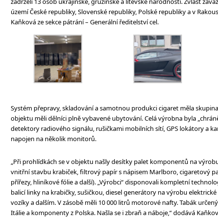
zadrželi 13 osob ukrajinské, gruzínské a litevské národnosti. Zvlášť záv
území České republiky, Slovenské republiky, Polské republiky a v Rakou
Kaňková ze sekce pátrání – Generální ředitelství cel.
Systém přepravy, skladování a samotnou produkci cigaret měla skupin
objektu měli dělníci plně vybavené ubytování. Celá výrobna byla „chrá
detektory radiového signálu, rušičkami mobilních sítí, GPS lokátory a
napojen na několik monitorů.
„Při prohlídkách se v objektu našly desítky palet komponentů na výrobu a
vnitřní stavbu krabiček, filtrový papír s nápisem Marlboro, cigaretový papí
přířezy, hliníkové fólie a další). „Výrobci“ disponovali kompletní technol
balicí linky na krabičky, sušičkou, diesel generátory na výrobu elektric
vozíky a dalším. V zásobě měli 10 000 litrů motorové nafty. Tabák určený
Itálie a komponenty z Polska. Našla se i zbraň a náboje,“ dodává Kaňkov