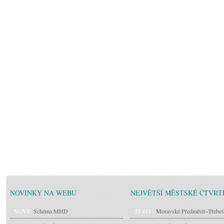
NOVINKY NA WEBU
NEJVĚTŠÍ MĚSTSKÉ ČTVRT
NOVÉ:
Schéma MHD
23 413 -
Moravské Předměstí~Třebeš