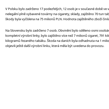
V Polsku bylo zadrženo 17 podezřelých, 12 osob je v současné době ve v
nelegální plně vybavené továrny na cigarety, sklady, zajištěno 70 tun ta
škody byla vyčíslena na 75 milionů PLN. Hodnota zajištěného zboží čini
Na Slovensku bylo zadrženo 7 osob. Obvinění bylo sděleno osmi osobá
kompletní výrobní linky, bylo zajištěno více než 7 milionů cigaret, 791 
kilogramů řezaného tabáku. Škoda na daních byla odhadnuta na 1 milio
objevili ještě další výrobní linku, která měla být uvedena do provozu.