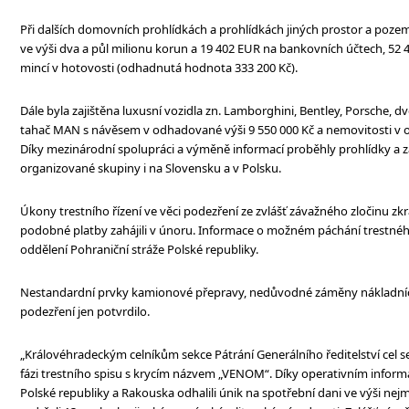
Při dalších domovních prohlídkách a prohlídkách jiných prostor a pozemk
ve výši dva a půl milionu korun a 19 402 EUR na bankovních účtech, 52 4
mincí v hotovosti (odhadnutá hodnota 333 200 Kč).
Dále byla zajištěna luxusní vozidla zn. Lamborghini, Bentley, Porsche, 
tahač MAN s návěsem v odhadované výši 9 550 000 Kč a nemovitosti v o
Díky mezinárodní spolupráci a výměně informací proběhly prohlídky a 
organizované skupiny i na Slovensku a v Polsku.
Úkony trestního řízení ve věci podezření ze zvlášť závažného zločinu zk
podobné platby zahájili v únoru. Informace o možném páchání trestného 
oddělení Pohraniční stráže Polské republiky.
Nestandardní prvky kamionové přepravy, nedůvodné záměny nákladních 
podezření jen potvrdilo.
„Královéhradeckým celníkům sekce Pátrání Generálního ředitelství cel 
fázi trestního spisu s krycím názvem „VENOM“. Díky operativním inform
Polské republiky a Rakouska odhalili únik na spotřební dani ve výši nejmé