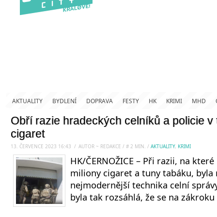
AKTUALITY
BYDLENÍ
DOPRAVA
FESTY
HK
KRIMI
MHD
Obří razie hradeckých celníků a policie v
cigaret
13. ČERVENCE 2023 16:43
.
/
AUTOR ~ REDAKCE
/
#
2
MIN.
/
AKTUALITY
,
KRIMI
HK/ČERNOŽICE – Při razii, na které ce
miliony cigaret a tuny tabáku, byla
nejmodernější technika celní správy 
byla tak rozsáhlá, že se na zákroku