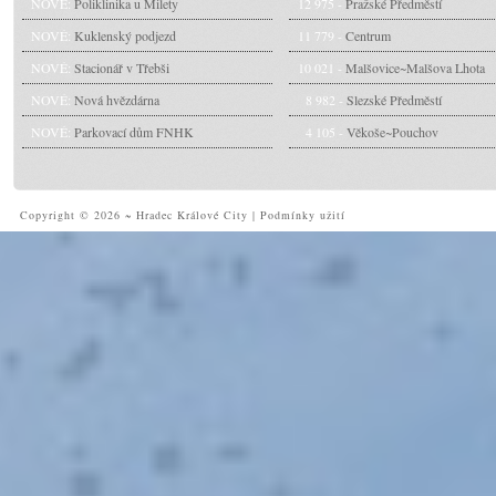
NOVÉ:
Poliklinika u Milety
12 975 -
Pražské Předměstí
NOVÉ:
Kuklenský podjezd
11 779 -
Centrum
NOVÉ:
Stacionář v Třebši
10 021 -
Malšovice~Malšova Lhota
NOVÉ:
Nová hvězdárna
8 982 -
Slezské Předměstí
NOVÉ:
Parkovací dům FNHK
4 105 -
Věkoše~Pouchov
Copyright © 2026 ~ Hradec Králové City
|
Podmínky užití