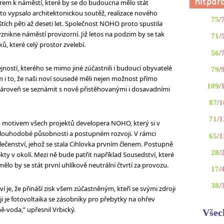
rem k náměstí, které by se do budoucna mělo stát
to vypsalo architektonickou soutěž, realizace nového
75
/
štích pěti až deseti let. Společnost NOHO proto spustila
vznikne náměstí provizorní. Již letos na podzim by se tak
71
/
, které celý prostor zvelebí.
56
/
jností, kterého se mimo jiné zúčastnili i budoucí obyvatelé
79
/
ám i to, že naši noví sousedé měli nejen možnost přímo
109
/
zároveň se seznámit s nově přistěhovanými i dosavadními
87
/
1
71
/
1
m motivem všech projektů developera NOHO, který si v
dlouhodobé působnosti a postupném rozvoji. V rámci
65
/
1
lečenství, jehož se stala Cihlovka prvním členem. Postupně
28
/
ty v okolí. Mezi ně bude patřit například Sousedství, které
mělo by se stát první uhlíkově neutrální čtvrtí za provozu.
17
/
38
/
 je, že přináší zisk všem zúčastněným, kteří se svými zdroji
ji je fotovoltaika se zásobníky pro přebytky na ohřev
-voda,” upřesnil Vrbický.
Všec