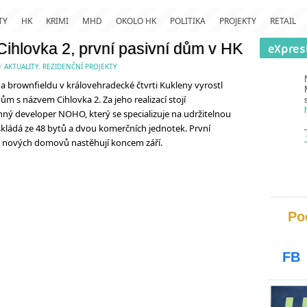
TY
HK
KRIMI
MHD
OKOLO HK
POLITIKA
PROJEKTY
RETAIL
Cihlovka 2, první pasivní dům v HK
/
AKTUALITY
,
REZIDENČNÍ PROJEKTY
brownfieldu v královehradecké čtvrti Kukleny vyrostl
ům s názvem Cihlovka 2. Za jeho realizací stojí
ný developer NOHO, který se specializuje na udržitelnou
kládá ze 48 bytů a dvou komerčních jednotek. První
h nových domovů nastěhují koncem září.
Po
FB