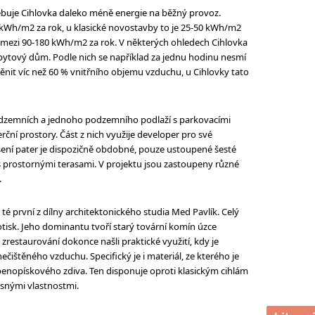
buje Cihlovka daleko méně energie na běžný provoz.
 kWh/m2 za rok, u klasické novostavby to je 25-50 kWh/m2
 mezi 90-180 kWh/m2 za rok. V některých ohledech Cihlovka
bytový dům. Podle nich se například za jednu hodinu nesmí
nit víc než 60 % vnitřního objemu vzduchu, u Cihlovky tato
nadzemních a jednoho podzemního podlaží s parkovacími
rční prostory. Část z nich využije developer pro své
ešení pater je dispozičně obdobné, pouze ustoupené šesté
 prostornými terasami. V projektu jsou zastoupeny různé
.
té první z dílny architektonického studia Med Pavlík. Celý
 otisk. Jeho dominantu tvoří starý tovární komín úzce
zrestaurování dokonce našli praktické využití, kdy je
čištěného vzduchu. Specifický je i materiál, ze kterého je
enopískového zdiva. Ten disponuje oproti klasickým cihlám
ěsnými vlastnostmi.