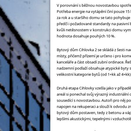
V porovnání s běžnou novostavbou spotře
Potřeba energie na vytápění činí pouze 15
za rok a u staršího domu se tato pohybuje
předčí i požadované standardy na pasivní 
kvůli netěsnostem v konstrukci domu vymě
hodnota dosahuje pouhých 10 %.
Bytový dům Cihlovka 2 se skládá z šesti 
místy, přičemž přízemí je určeno i pro kome
kanceláře a část obsadí zubní ordinace. Ř
nadzemní podlaží obsahuje atypické byty s
velikostní kategorie bytů (od 1+kk až 4+kk)
Druhá etapa Cihlovky vzešla jako v případě 
areál si ponechal svůj výrazný industriální
sousedící s novostavbou. Autoři pro něj po 
napojen na rekuperaci a slouží k odvodu zne
bytový dům postaven, tedy z betonu a váp
lepšími akustickými, tepelnými i vzduchot