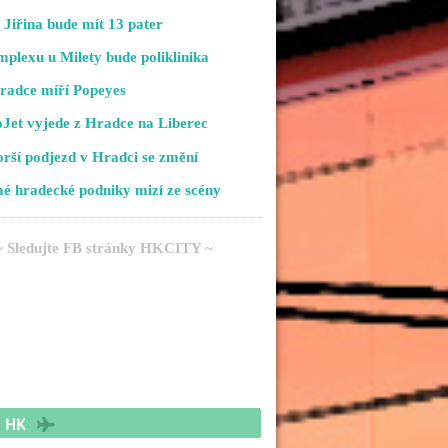
Jiřina bude mít 13 pater
plexu u Milety bude poliklinika
radce míří Popeyes
Jet vyjede z Hradce na Liberec
rší podjezd v Hradci se změní
é hradecké podniky mizí ze scény
~ Sledujte FB stránky HKCITY ~