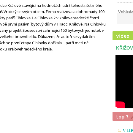
ce Králové stavějící na hodnotách udržitelnosti, šetrného
Tomáš Vrbický se svým otcem. Firma realizovala dohromady 100
Vyhlede
ty patří Cihlovka 1 a Cihlovka 2 v královehradecké čtvrti
tavbě první pasivní bytový dům v Hradci Králové. Na Cihlovku
aný projekt Sousedství zahrnující 150 bytových jednotek v
velkého brownfieldu. Důkazem, že autoři se vydali tím
ch se první etapa Cihlovky dočkala – patří mezi ně
KŘIŽOV
roku Královehradeckého kraje.
1.
V HK