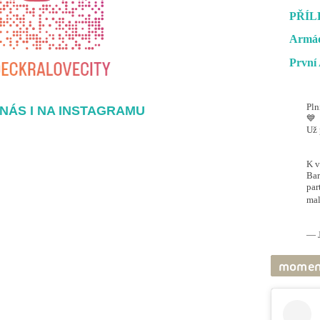
PŘÍL
Armád
První 
Pln
NÁS I NA INSTAGRAMU
💙
Už 
#O
@ai
K v
Bar
par
mal
pic
— J