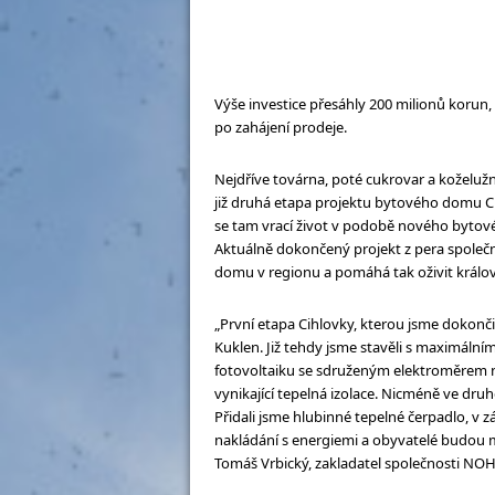
Výše investice přesáhly 200 milionů korun
po zahájení prodeje.
Nejdříve továrna, poté cukrovar a koželužna
již druhá etapa projektu bytového domu Ci
se tam vrací život v podobě nového bytové
Aktuálně dokončený projekt z pera společ
domu v regionu a pomáhá tak oživit králo
„První etapa Cihlovky, kterou jsme dokončil
Kuklen. Již tehdy jsme stavěli s maximálním
fotovoltaiku se sdruženým elektroměrem na
vynikající tepelná izolace. Nicméně ve dru
Přidali jsme hlubinné tepelné čerpadlo, v
nakládání s energiemi a obyvatelé budou m
Tomáš Vrbický, zakladatel společnosti NO