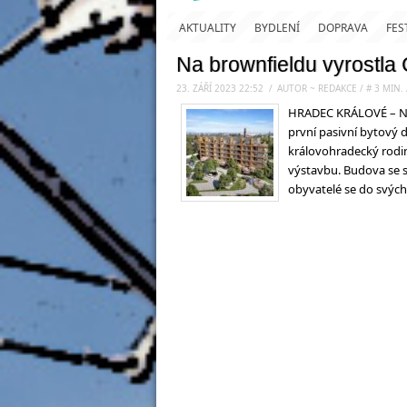
AKTUALITY
BYDLENÍ
DOPRAVA
FES
Na brownfieldu vyrostla 
23. ZÁŘÍ 2023 22:52
.
/
AUTOR ~ REDAKCE
/
#
3
MIN.
HRADEC KRÁLOVÉ – Na 
první pasivní bytový d
královohradecký rodin
výstavbu. Budova se s
obyvatelé se do svýc