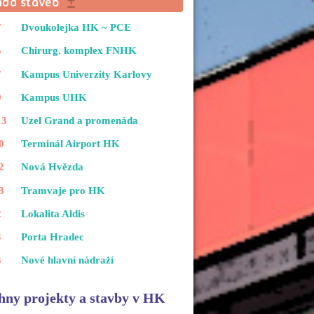
7
Dvoukolejka HK ~ PCE
5
Chirurg. komplex FNHK
7
Kampus Univerzity Karlovy
9
Kampus UHK
13
Uzel Grand a promenáda
0
Terminál Airport HK
2
Nová Hvězda
3
Tramvaje pro HK
2
Lokalita Aldis
4
Porta Hradec
3
Nové hlavní nádraží
hny projekty a stavby v HK