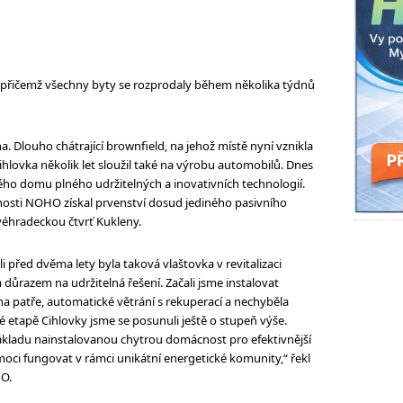
, přičemž všechny byty se rozprodaly během několika týdnů
. Dlouho chátrající brownfield, na jehož místě nyní vznikla
hlovka několik let sloužil také na výrobu automobilů. Dnes
ho domu plného udržitelných a inovativních technologií.
nosti NOHO získal prvenství dosud jediného pasivního
véhradeckou čtvrť Kukleny.
i před dvěma lety byla taková vlaštovka v revitalizaci
 důrazem na udržitelná řešení. Začali jsme instalovat
 patře, automatické větrání s rekuperací a nechyběla
hé etapě Cihlovky jsme se posunuli ještě o stupeň výše.
 základu nainstalovanou chytrou domácnost pro efektivnější
oci fungovat v rámci unikátní energetické komunity,“ řekl
HO.