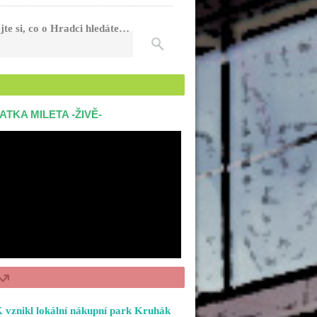
jte si, co o Hradci hledáte…
ATKA MILETA -ŽIVĚ-
 vznikl lokální nákupní park Kruhák