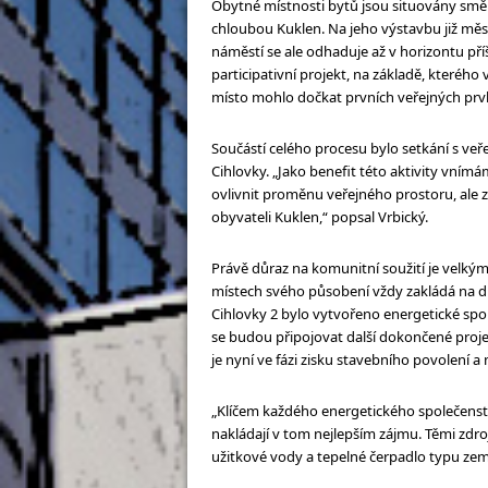
Obytné místnosti bytů jsou situovány smě
chloubou Kuklen. Na jeho výstavbu již měs
náměstí se ale odhaduje až v horizontu pří
participativní projekt, na základě, kterého 
místo mohlo dočkat prvních veřejných prvků
Součástí celého procesu bylo setkání s veře
Cihlovky. „Jako benefit této aktivity vním
ovlivnit proměnu veřejného prostoru, ale 
obyvateli Kuklen,“ popsal Vrbický.
Právě důraz na komunitní soužití je velký
místech svého působení vždy zakládá na 
Cihlovky 2 bylo vytvořeno energetické spo
se budou připojovat další dokončené projek
je nyní ve fázi zisku stavebního povolení a 
„Klíčem každého energetického společenství
nakládají v tom nejlepším zájmu. Těmi zdro
užitkové vody a tepelné čerpadlo typu země