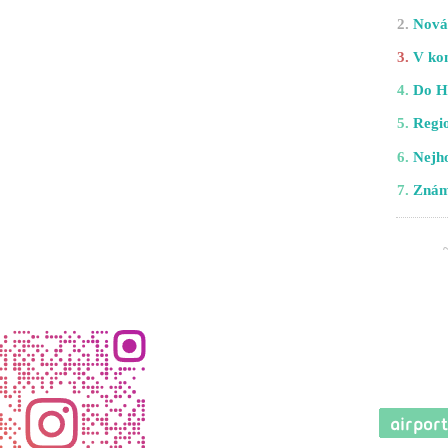
2.
Nová 
3.
V kom
4.
Do H
5.
Regio
6.
Nejho
7.
Znám