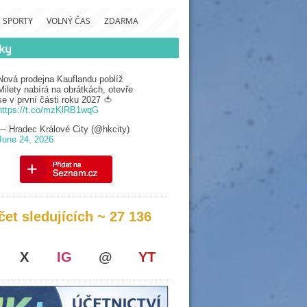
SPORTY
VOLNÝ ČAS
ZDARMA
Nová prodejna Kauflandu poblíž
Milety nabírá na obrátkách, otevře
se v první části roku 2027 🍅
https://t.co/mzKlRB1wqG
— Hradec Králové City (@hkcity)
June 24, 2026
čet sledujících ~ 27 136
X
IG
@
YT