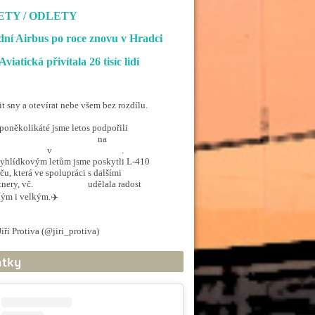
ETY / ODLETY
ní Airbus po roce znovu v Hradci
Aviatická přivítala 26 tisíc lidí
it sny a otevírat nebe všem bez rozdílu.
poněkolikáté jsme letos podpořili
penSkiesForHandicapped
na
rporthkcity
v
@hradec_kralove
.
yhlídkovým letům jsme poskytli L-410
ču, která ve spolupráci s dalšími
tnery, vč.
@ArmadaCR
udělala radost
ým i velkým.✈️
.twitter.com/5EkzdsVvfR
iří Protiva (@jiri_protiva)
June 20, 2026