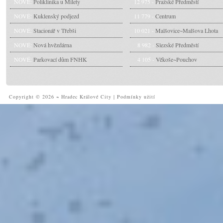
NOVÉ:
Poliklinika u Milety
12 975 -
Pražské Předměstí
NOVÉ:
Kuklenský podjezd
11 779 -
Centrum
NOVÉ:
Stacionář v Třebši
10 021 -
Malšovice~Malšova Lhota
NOVÉ:
Nová hvězdárna
8 982 -
Slezské Předměstí
NOVÉ:
Parkovací dům FNHK
4 105 -
Věkoše~Pouchov
Copyright © 2026 ~ Hradec Králové City
|
Podmínky užití