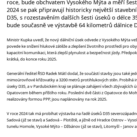
roce, bude obchvatem Vysokého Mýta a měří šest 
2024 se pak připravují historicky největší stavební 
D35, s rozestavěním dalších šesti úseků o délce 3
bude současně ve výstavbě 64 kilometrů dálnice 
Ministr Kupka uvedl, že nový dálniční úsek odvede z Vysokého Mýta veš
povede ke snížení hlukové zátěže a zlepšení životního prostředí pro obyv
kapacitní komunikaci, která zlepší plynulost a bezpečnost jízdy. Předp
krátká, do konce roku 2025.
Generální ředitel ŘSD Radek Mátl dodal, že součástí stavby jsou také je
mimoúrovňové křižovatky a 3200 metrů protihlukových stěn. Probíhá int
úseky D35, a v Pardubickém kraji se plánuje zahájení všech zbývajících
Opatovcem během příštího roku. Poslední dvě části z Opatovce do Moh
realizovány formou PPP, jsou naplánovány na rok 2025.
V roce 2024 tak má probíhat výstavba na řadě úseků D35 severozápadně
Sadová (již se staví) a Sadová – Plotiště, a jižně od Hradce Ostrov – V
tunelu Homole, Vysoké Mýto – Džbánov (již se staví), Litomyšl – Janov a 