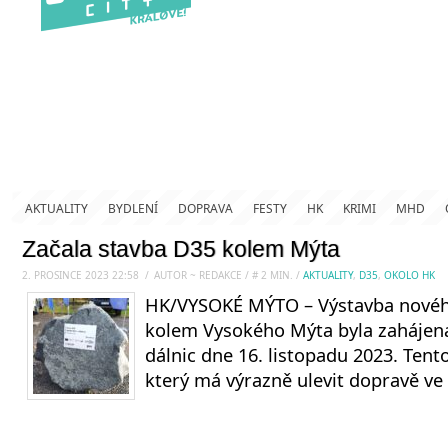
AKTUALITY
BYDLENÍ
DOPRAVA
FESTY
HK
KRIMI
MHD
Začala stavba D35 kolem Mýta
2. PROSINCE 2023 22:58
.
/
AUTOR ~ REDAKCE
/
#
2
MIN.
/
AKTUALITY
,
D35
,
OKOLO HK
HK/VYSOKÉ MÝTO – Výstavba novéh
kolem Vysokého Mýta byla zahájena 
dálnic dne 16. listopadu 2023. Tent
který má výrazně ulevit dopravě ve