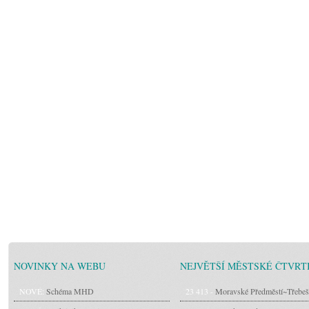
NOVINKY NA WEBU
NEJVĚTŠÍ MĚSTSKÉ ČTVRT
NOVÉ:
Schéma MHD
23 413 -
Moravské Předměstí~Třebeš