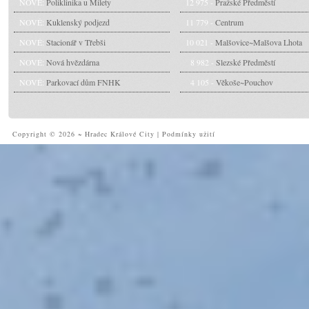
NOVÉ:
Poliklinika u Milety
12 975 -
Pražské Předměstí
NOVÉ:
Kuklenský podjezd
11 779 -
Centrum
NOVÉ:
Stacionář v Třebši
10 021 -
Malšovice~Malšova Lhota
NOVÉ:
Nová hvězdárna
8 982 -
Slezské Předměstí
NOVÉ:
Parkovací dům FNHK
4 105 -
Věkoše~Pouchov
Copyright © 2026 ~ Hradec Králové City
|
Podmínky užití