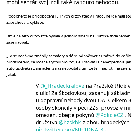
mohl sehrát svoji roli také za touto nehodou.
Podobné to je při odbočení i u jiných křižovatek v Hradci, někde mají 
zase chodci a cyklisté.
Dříve na této křižovatce bývala v jednom směru na Pražské třídě červen
zase naopak.
„Co se nedávno změnily semafory a dá se odbočovat z Pražské do Za 
protisměrem, se možná zrychlil provoz, ale křižovatka nebezpečnou. J
auto už dvakrát, ani jeden z nás nepočítal s tím, že ten naproti má zeleno
Jakub.
V
@_HradecKralove
na Pražské třídě v
s ulicí Za Škodovkou, zasahují základn
u dopravní nehody dvou OA. Celkem 
osoby skončily v péči ZZS, provoz v mí
omezen, dbejte pokynů
@PolicieCZ
. 
družstva
@hzskhk
z obou hradeckých 
pic.twitter.com/6tH1DNAt3u