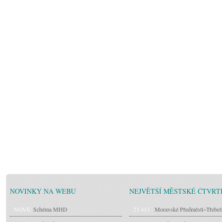
NOVINKY NA WEBU
NEJVĚTŠÍ MĚSTSKÉ ČTVRT
NOVÉ:
Schéma MHD
23 413 -
Moravské Předměstí~Třebeš