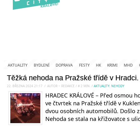
AKTUALITY
BYDLENÍ
DOPRAVA
FESTY
HK
KRIMI
MHD
Těžká nehoda na Pražské třídě v Hradci. 
22. BŘEZNA 2024 21:17
.
/
AUTOR ~ REDAKCE
/
#
2
MIN.
/
AKTUALITY
,
NEHODY
HRADEC KRÁLOVÉ – Před osmou hod
ve čtvrtek na Pražské třídě v Kukl
dvou osobních automobilů. Došlo z
Nehoda se stala na křižovatce s uli