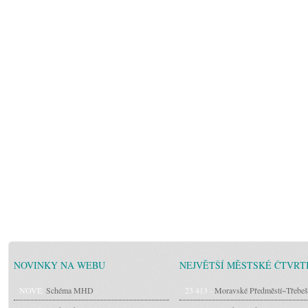
NOVINKY NA WEBU
NEJVĚTŠÍ MĚSTSKÉ ČTVRT
NOVÉ:
Schéma MHD
23 413 -
Moravské Předměstí~Třebeš