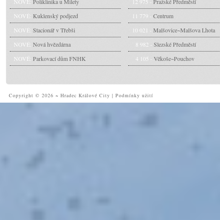
NOVÉ:
Poliklinika u Milety
12 975 -
Pražské Předměstí
NOVÉ:
Kuklenský podjezd
11 779 -
Centrum
NOVÉ:
Stacionář v Třebši
10 021 -
Malšovice~Malšova Lhota
NOVÉ:
Nová hvězdárna
8 982 -
Slezské Předměstí
NOVÉ:
Parkovací dům FNHK
4 105 -
Věkoše~Pouchov
Copyright © 2026 ~ Hradec Králové City
|
Podmínky užití