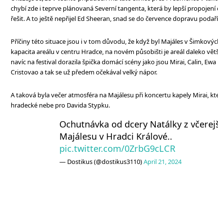
chybí zde i teprve plánovaná Severní tangenta, která by lepší propojení
řešit. A to ještě nepřijel Ed Sheeran, snad se do července dopravu podař
Příčiny této situace jsou i v tom důvodu, že když byl Majáles v Šimkov
kapacita areálu v centru Hradce, na novém působišti je areál daleko větší
navíc na festival dorazila špička domácí scény jako jsou Mirai, Calin, Ewa
Cristovao a tak se už předem očekával velký nápor.
A taková byla večer atmosféra na Majálesu při koncertu kapely Mirai, kte
hradecké nebe pro Davida Stypku.
Ochutnávka od dcery Natálky z včerej
Majálesu v Hradci Králové..
pic.twitter.com/0ZrbG9cLCR
— Dostikus (@dostikus3110)
April 21, 2024