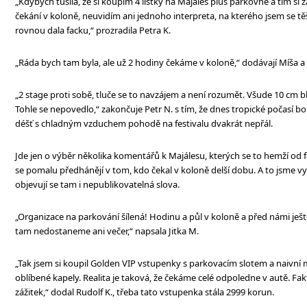
„Kdybych tušila, že si koupím 4 lístky na Majáles plus parkovné a tím si
čekání v koloně, neuvidím ani jednoho interpreta, na kterého jsem se těš
rovnou dala facku,“ prozradila Petra K.
„Ráda bych tam byla, ale už 2 hodiny čekáme v koloně,“ dodávají Míša a
„2 stage proti sobě, tluče se to navzájem a není rozumět. Všude 10 cm bl
Tohle se nepovedlo,“ zakončuje Petr N. s tím, že dnes tropické počasí b
déšť s chladným vzduchem pohodě na festivalu dvakrát nepřál.
Jde jen o výběr několika komentářů k Majálesu, kterých se to hemží od f
se pomalu předhánějí v tom, kdo čekal v koloně delší dobu. A to jsme vybr
objevují se tam i nepublikovatelná slova.
„Organizace na parkování šílená! Hodinu a půl v koloně a před námi ješt
tam nedostaneme ani večer,“ napsala Jitka M.
„Tak jsem si koupil Golden VIP vstupenky s parkovacím slotem a naivní m
oblíbené kapely. Realita je taková, že čekáme celé odpoledne v autě. Fa
zážitek,“ dodal Rudolf K., třeba tato vstupenka stála 2999 korun.