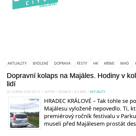
AKTUALITY
BYDLENÍ
DOPRAVA
FESTY
HK
KRIMI
MHD
Dopravní kolaps na Majáles. Hodiny v ko
lidí
20. DUBNA 2024 20:17
.
/
AUTOR ~ REDAKCE
/
#
3
MIN.
/
AKTUALITY
HRADEC KRÁLOVÉ – Tak tohle se po
Majálesu vyloženě nepovedlo. Ti, kte
premiérový ročník festivalu v Park
museli před Majálesem prostát des