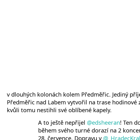
v dlouhých kolonách kolem Předměřic. Jediný příj
Předměřic nad Labem vytvořil na trase hodinové z
kvůli tomu nestihli své oblíbené kapely.
A to ještě nepřijel
@edsheeran
! Ten d
během svého turné dorazí na 2 koncer
28. července. Dopravu v
@_HradecKra