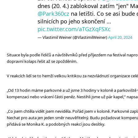
dnes (20. 4.) zablokoval zatím "jen" Ma
@Park360cz
na letišti. Co se asi bude 
silnicích po jeho skončení …
pic.twitter.com/aTGzXqFSXc
— Vlastimil Weiner (@VlastimilWeiner)
April 20, 2024
Situace byla podle řidičů a návštěvníků před příjezdem na festival naprost
dopravní kolaps řešit až se zpožděním.
V reakcích lidí se to hemží velkou kritikou za nezvládnutí organizace cel
„Od 13 hodin máme parkovné a už jsme 3 hodiny v koloně a parkoviště
kompenzaci nebo vrácení části peněz. Nestihli jsme už pár kapel,“ napsal J
„Co jsem chtěla vidět jsem neviděla. Pořád jsem v koloně. Parkovné zap
Nechat pro auta jen jeden směr neuvěřitelný. Budu požadovat kompenz
přidává se Monika K. a podobných reakcí jsou desítky.