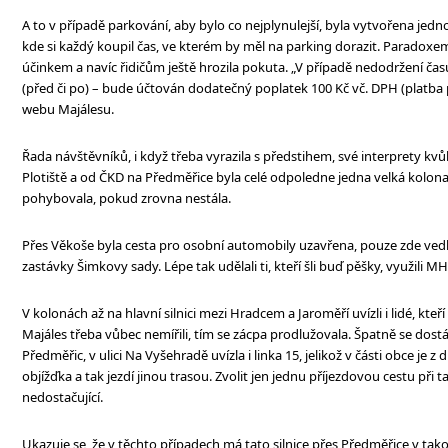
A to v případě parkování, aby bylo co nejplynulejší, byla vytvořena jedno
kde si každý koupil čas, ve kterém by měl na parking dorazit. Paradoxe
účinkem a navíc řidičům ještě hrozila pokuta. „V případě nedodržení čas
(před či po) – bude účtován dodatečný poplatek 100 Kč vč. DPH (platba
webu Majálesu.
Řada návštěvníků, i když třeba vyrazila s předstihem, své interprety kvů
Plotiště a od ČKD na Předměřice byla celé odpoledne jedna velká kolona
pohybovala, pokud zrovna nestála.
Přes Věkoše byla cesta pro osobní automobily uzavřena, pouze zde ved
zastávky Šimkovy sady. Lépe tak udělali ti, kteří šli buď pěšky, využili 
V kolonách až na hlavní silnici mezi Hradcem a Jaroměří uvízli i lidé, kteří
Majáles třeba vůbec nemířili, tím se zácpa prodlužovala. Špatně se dost
Předměřic, v ulici Na Vyšehradě uvízla i linka 15, jelikož v části obce je 
objížďka a tak jezdí jinou trasou. Zvolit jen jednu příjezdovou cestu při t
nedostačující.
Ukazuje se, že v těchto případech má tato silnice přes Předměřice v tako