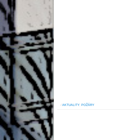
/
AKTUALITY
,
POŽÁRY