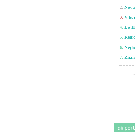
2.
Nová 
3.
V kom
4.
Do H
5.
Regio
6.
Nejho
7.
Znám