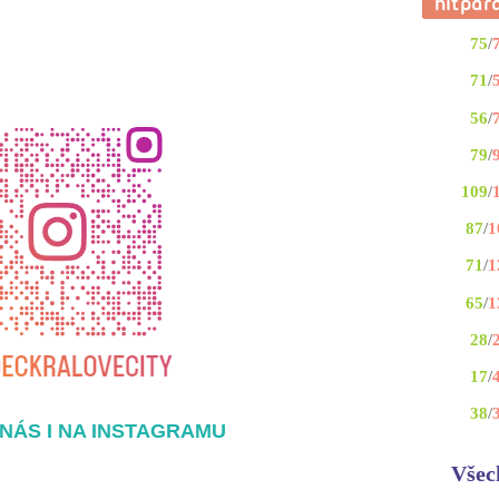
75
/
71
/
56
/
79
/
109
/
87
/
1
71
/
1
65
/
1
28
/
17
/
38
/
NÁS I NA INSTAGRAMU
Všec