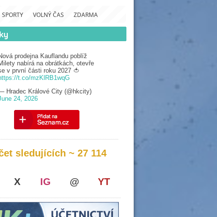
SPORTY
VOLNÝ ČAS
ZDARMA
Nová prodejna Kauflandu poblíž
Milety nabírá na obrátkách, otevře
se v první části roku 2027 🍅
https://t.co/mzKlRB1wqG
— Hradec Králové City (@hkcity)
June 24, 2026
čet sledujících ~ 27 114
X
IG
@
YT