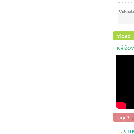
Vyhlede
KŘIŽOV
1.
V HK