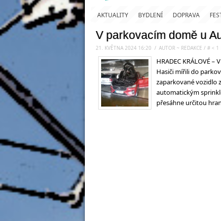
AKTUALITY
BYDLENÍ
DOPRAVA
FES
V parkovacím domě u Au
21. KVĚTNA 2024 16:20
.
/
AUTOR ~ REDAKCE
/
#
< 1
HRADEC KRÁLOVÉ – V 1
Hasiči mířili do park
zaparkované vozidlo z
automatickým sprinkle
přesáhne určitou hrani