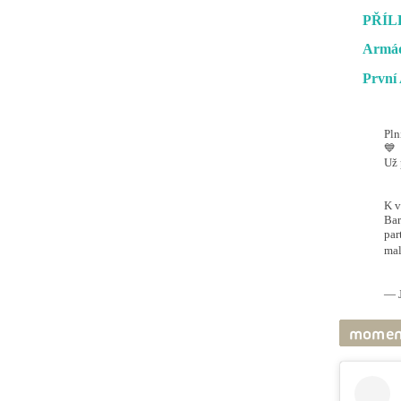
PŘÍL
Armád
První 
Pln
💙
Už 
#O
@ai
K v
Bar
par
mal
pic
— J