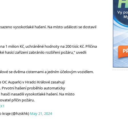
sazeno vysokotlaké hašení. Na místo události se dostavil
a 1 milion Kč, uchráněné hodnoty na 200 tisíc Kč. Příčina
ké hasící zařízení zabránilo rozšíření požáru,“ uvedli
álové se dvěma cisternami a jedním účelovým vozidlem.
 OC Aupark) v Hradci Králové zasahují
a. Prvotní hašení proběhlo automaticky
asiči nasadili vysokotlaké hašení. Na místo
řovatel příčin požáru.
mX1
 kraje (@hzskhk)
May 21, 2024