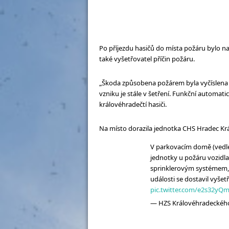
Po příjezdu hasičů do místa požáru bylo na
také vyšetřovatel příčin požáru.
„Škoda způsobena požárem byla vyčíslena n
vzniku je stále v šetření. Funkční automatic
královéhradečtí hasiči.
Na místo dorazila jednotka CHS Hradec Kr
V parkovacím domě (vedle
jednotky u požáru vozidl
sprinklerovým systémem, h
události se dostavil vyšet
pic.twitter.com/e2s32yQ
— HZS Královéhradeckého