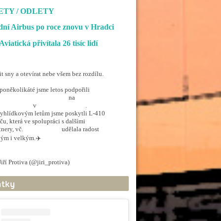
ETY / ODLETY
ní Airbus po roce znovu v Hradci
Aviatická přivítala 26 tisíc lidí
it sny a otevírat nebe všem bez rozdílu.
poněkolikáté jsme letos podpořili
penSkiesForHandicapped
na
rporthkcity
v
@hradec_kralove
.
yhlídkovým letům jsme poskytli L-410
ču, která ve spolupráci s dalšími
tnery, vč.
@ArmadaCR
udělala radost
ým i velkým.✈️
.twitter.com/5EkzdsVvfR
iří Protiva (@jiri_protiva)
June 20, 2026