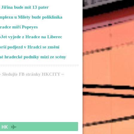
Jiřina bude mít 13 pater
plexu u Milety bude poliklinika
radce míří Popeyes
Jet vyjede z Hradce na Liberec
rší podjezd v Hradci se změní
é hradecké podniky mizí ze scény
~ Sledujte FB stránky HKCITY ~