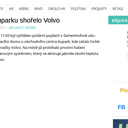
TY
HK
KRIMI
MHD
OKOLO HK
POLITIKA
PROJEKTY
RETAIL
parku shořelo Volvo
MIN.
/
AKTUALITY
,
POŽÁRY
1:03 byl vyhlášen požární poplach v Zamenhofově ulici.
ovacího domu u obchodního centra Aupark, kde začalo hořet
načky Volvo. Na místě již probíhalo prvotní hašení
rovým systémem, který se aktivuje jakmile okolní teplota
ci.
Po
FB