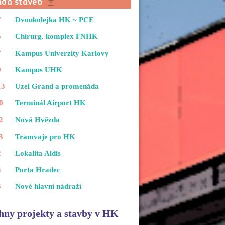
7
Dvoukolejka HK ~ PCE
5
Chirurg. komplex FNHK
7
Kampus Univerzity Karlovy
9
Kampus UHK
13
Uzel Grand a promenáda
0
Terminál Airport HK
2
Nová Hvězda
3
Tramvaje pro HK
2
Lokalita Aldis
4
Porta Hradec
3
Nové hlavní nádraží
hny projekty a stavby v HK