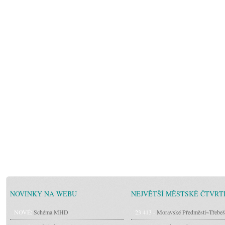
NOVINKY NA WEBU
NEJVĚTŠÍ MĚSTSKÉ ČTVRT
NOVÉ:
Schéma MHD
23 413 -
Moravské Předměstí~Třebeš