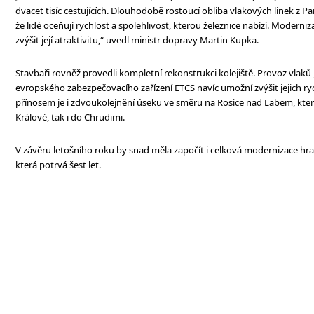
dvacet tisíc cestujících. Dlouhodobě rostoucí obliba vlakových linek z P
že lidé oceňují rychlost a spolehlivost, kterou železnice nabízí. Modern
zvýšit její atraktivitu,“ uvedl ministr dopravy Martin Kupka.
Stavbaři rovněž provedli kompletní rekonstrukci kolejiště. Provoz vlaků j
evropského zabezpečovacího zařízení ETCS navíc umožní zvýšit jejich ry
přínosem je i zdvoukolejnění úseku ve směru na Rosice nad Labem, který
Králové, tak i do Chrudimi.
V závěru letošního roku by snad měla započít i celková modernizace hr
která potrvá šest let.