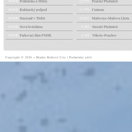
NOVÉ:
Poliklinika u Milety
12 975 -
Pražské Předměstí
NOVÉ:
Kuklenský podjezd
11 779 -
Centrum
NOVÉ:
Stacionář v Třebši
10 021 -
Malšovice~Malšova Lhota
NOVÉ:
Nová hvězdárna
8 982 -
Slezské Předměstí
NOVÉ:
Parkovací dům FNHK
4 105 -
Věkoše~Pouchov
Copyright © 2026 ~ Hradec Králové City
|
Podmínky užití