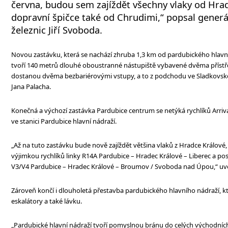
června, budou sem zajíždět všechny vlaky od Hrad
dopravní špičce také od Chrudimi,“ popsal generál
železnic Jiří Svoboda.
Novou zastávku, která se nachází zhruba 1,3 km od pardubického hlavní
tvoří 140 metrů dlouhé oboustranné nástupiště vybavené dvěma přístřeš
dostanou dvěma bezbariérovými vstupy, a to z podchodu ve Sladkovského
Jana Palacha.
Konečná a výchozí zastávka Pardubice centrum se netýká rychlíků Arriva
ve stanici Pardubice hlavní nádraží.
„Až na tuto zastávku bude nově zajíždět většina vlaků z Hradce Králové, 
výjimkou rychlíků linky R14A Pardubice – Hradec Králové – Liberec a pos
V3/V4 Pardubice – Hradec Králové – Broumov / Svoboda nad Úpou,“ uve
Zároveň končí i dlouholetá přestavba pardubického hlavního nádraží, k
eskalátory a také lávku.
„Pardubické hlavní nádraží tvoří pomyslnou bránu do celých východníc