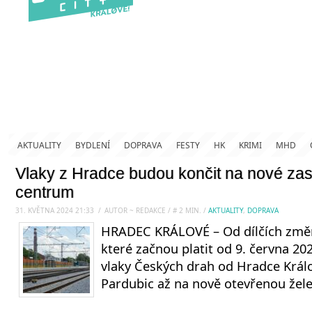
AKTUALITY
BYDLENÍ
DOPRAVA
FESTY
HK
KRIMI
MHD
Vlaky z Hradce budou končit na nové zas
centrum
31. KVĚTNA 2024 21:33
.
/
AUTOR ~ REDAKCE
/
#
2
MIN.
/
AKTUALITY
,
DOPRAVA
HRADEC KRÁLOVÉ – Od dílčích změn
které začnou platit od 9. června 2
vlaky Českých drah od Hradce Král
Pardubic až na nově otevřenou žele