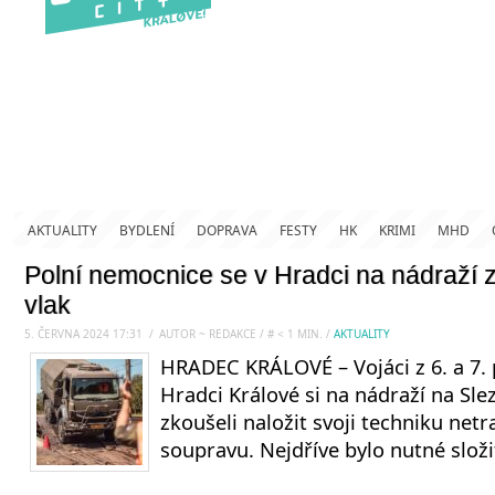
AKTUALITY
BYDLENÍ
DOPRAVA
FESTY
HK
KRIMI
MHD
Polní nemocnice se v Hradci na nádraží z
vlak
5. ČERVNA 2024 17:31
.
/
AUTOR ~ REDAKCE
/
#
< 1
MIN.
/
AKTUALITY
HRADEC KRÁLOVÉ – Vojáci z 6. a 7.
Hradci Králové si na nádraží na Sl
zkoušeli naložit svoji techniku net
soupravu. Nejdříve bylo nutné slož