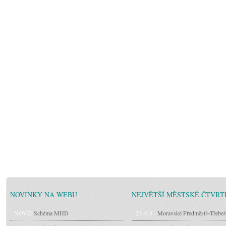
NOVINKY NA WEBU
NEJVĚTŠÍ MĚSTSKÉ ČTVRT
NOVÉ:
Schéma MHD
23 413 -
Moravské Předměstí~Třebeš