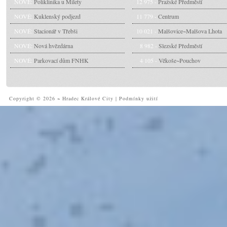
NOVÉ:
Poliklinika u Milety
12 975 -
Pražské Předměstí
NOVÉ:
Kuklenský podjezd
11 779 -
Centrum
NOVÉ:
Stacionář v Třebši
10 021 -
Malšovice~Malšova Lhota
NOVÉ:
Nová hvězdárna
8 982 -
Slezské Předměstí
NOVÉ:
Parkovací dům FNHK
4 105 -
Věkoše~Pouchov
Copyright © 2026 ~ Hradec Králové City
|
Podmínky užití