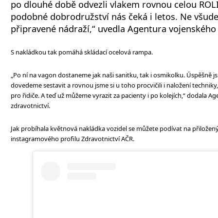
po dlouhé době odvezli vlakem rovnou celou ROLI
podobné dobrodružství nás čeká i letos. Ne všud
připravené nádraží,“ uvedla Agentura vojenského 
S nakládkou tak pomáhá skládací ocelová rampa.
„Po ní na vagon dostaneme jak naši sanitku, tak i osmikolku. Úspěšně js
dovedeme sestavit a rovnou jsme si u toho procvičili i naložení techniky,
pro řidiče. A teď už můžeme vyrazit za pacienty i po kolejích,“ dodala 
zdravotnictví.
Jak probíhala květnová nakládka vozidel se můžete podívat na přiložený
instagramového profilu Zdravotnictví AČR.