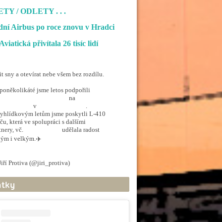
ETY / ODLETY
. . .
ní Airbus po roce znovu v Hradci
Aviatická přivítala 26 tisíc lidí
it sny a otevírat nebe všem bez rozdílu.
poněkolikáté jsme letos podpořili
penSkiesForHandicapped
na
rporthkcity
v
@hradec_kralove
.
yhlídkovým letům jsme poskytli L-410
ču, která ve spolupráci s dalšími
tnery, vč.
@ArmadaCR
udělala radost
ým i velkým.✈️
.twitter.com/5EkzdsVvfR
iří Protiva (@jiri_protiva)
June 20, 2026