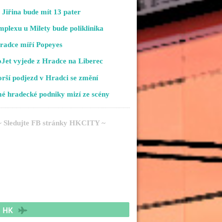
Jiřina bude mít 13 pater
plexu u Milety bude poliklinika
radce míří Popeyes
Jet vyjede z Hradce na Liberec
rší podjezd v Hradci se změní
é hradecké podniky mizí ze scény
~ Sledujte FB stránky HKCITY ~