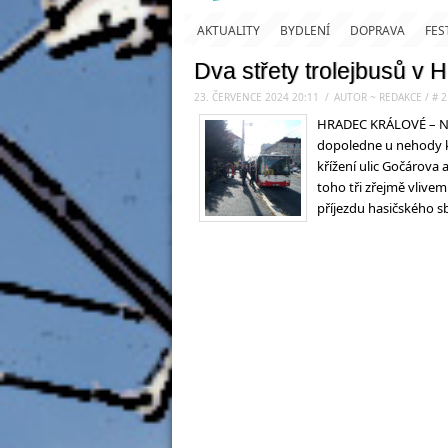
AKTUALITY
BYDLENÍ
DOPRAVA
FES
Dva střety trolejbusů v H
23. ČERVENCE 2024 20:11
.
/
AUTOR ~ REDAKCE
/
#
2
HRADEC KRÁLOVÉ – Na G
dopoledne u nehody klo
křížení ulic Gočárova a
toho tři zřejmě vlivem
příjezdu hasičského s