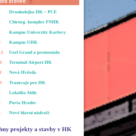
7
Dvoukolejka HK ~ PCE
5
Chirurg. komplex FNHK
7
Kampus Univerzity Karlovy
9
Kampus UHK
13
Uzel Grand a promenáda
0
Terminál Airport HK
2
Nová Hvězda
3
Tramvaje pro HK
2
Lokalita Aldis
4
Porta Hradec
3
Nové hlavní nádraží
hny projekty a stavby v HK