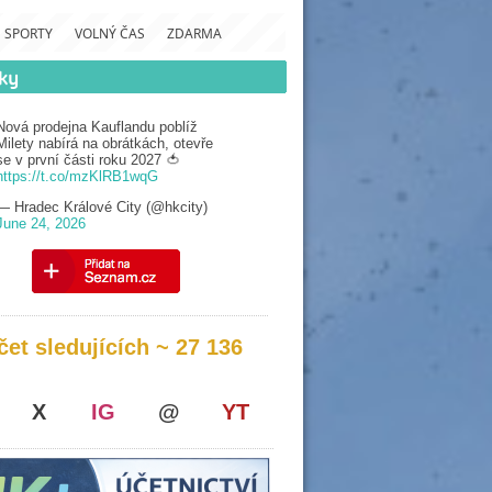
SPORTY
VOLNÝ ČAS
ZDARMA
Nová prodejna Kauflandu poblíž
Milety nabírá na obrátkách, otevře
se v první části roku 2027 🍅
https://t.co/mzKlRB1wqG
— Hradec Králové City (@hkcity)
June 24, 2026
čet sledujících ~ 27 136
X
IG
@
YT