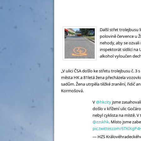
Další střet trolejbusu
polovině července u Ž
nehody, aby se ozvali 
inspektorát sídlící na
alkohol vyloučen de
„V ulici ČSA došlo ke střetu trolejbusu č. 3
města HK a 81letá žena přecházela vozovku
sadům. Žena utrpěla těžké zranění, řidič ani
Kormošová.
V
@hkcity
jsme zasahovali
došlo v křížení ulic Gočár
nebyl cyklista na místě. V t
@zzskhk
. Místo jsme zabe
pic.twitter.com/6TKlXgP
— HZS Královéhradeckého