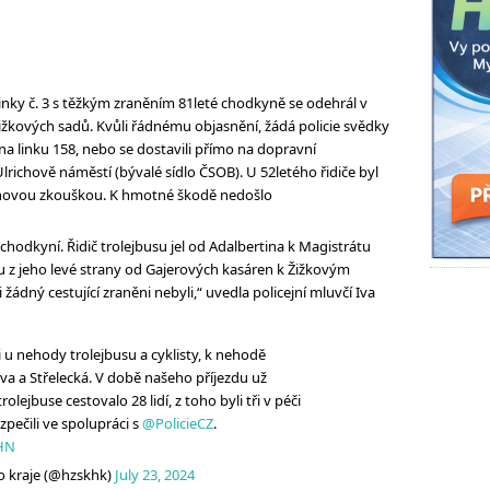
 linky č. 3 s těžkým zraněním 81leté chodkyně se odehrál v
ižkových sadů. Kvůli řádnému objasnění, žádá policie svědky
na linku 158, nebo se dostavili přímo na dopravní
 Ulrichově náměstí (bývalé sídlo ČSOB). U 52letého řidiče byl
chovou zkouškou. K hmotné škodě nedošlo
 s chodkyní. Řidič trolejbusu jel od Adalbertina k Magistrátu
 z jeho levé strany od Gajerových kasáren k Žižkovým
 žádný cestující zraněni nebyli,“ uvedla policejní mluvčí Iva
 u nehody trolejbusu a cyklisty, k nehodě
ova a Střelecká. V době našeho příjezdu už
rolejbuse cestovalo 28 lidí, z toho byli tři v péči
zpečili ve spolupráci s
@PolicieCZ
.
4HN
 kraje (@hzskhk)
July 23, 2024