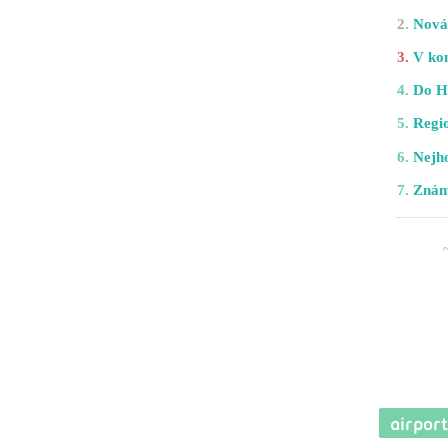
2.
Nová 
3.
V kom
4.
Do H
5.
Regio
6.
Nejho
7.
Znám