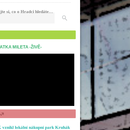
jte si, co o Hradci hledáte…
ATKA MILETA -ŽIVĚ-
 vznikl lokální nákupní park Kruhák