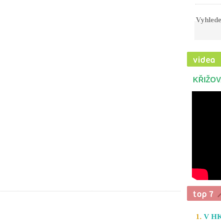
Vyhlede
KŘIŽOV
1.
V HK