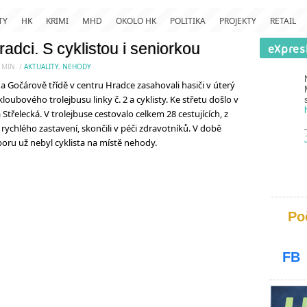
TY
HK
KRIMI
MHD
OKOLO HK
POLITIKA
PROJEKTY
RETAIL
radci. S cyklistou i seniorkou
MIN.
/
AKTUALITY
,
NEHODY
očárově třídě v centru Hradce zasahovali hasiči v úterý
ubového trolejbusu linky č. 2 a cyklisty. Ke střetu došlo v
 Střelecká. V trolejbuse cestovalo celkem 28 cestujících, z
 rychlého zastavení, skončili v péči zdravotníků. V době
boru už nebyl cyklista na místě nehody.
Po
FB