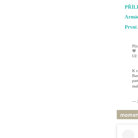
PŘÍL
Armád
První 
Pln
💙
Už 
#O
@ai
K v
Bar
par
mal
pic
— J