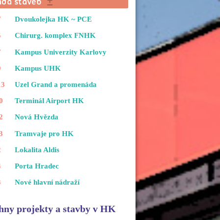
7
Dvoukolejka HK ~ PCE
5
Chirurg. komplex FNHK
7
Kampus Univerzity Karlovy
9
Kampus UHK
13
Uzel Grand a promenáda
0
Terminál Airport HK
2
Nová Hvězda
3
Tramvaje pro HK
2
Lokalita Aldis
4
Porta Hradec
3
Nové hlavní nádraží
hny projekty a stavby v HK