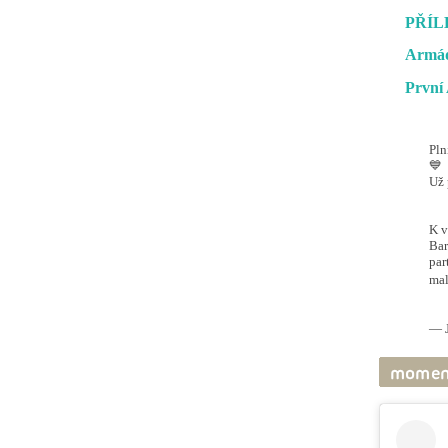
PŘÍL
Armád
První 
Pln
💙
Už 
#O
@ai
K v
Bar
par
mal
pic
— J