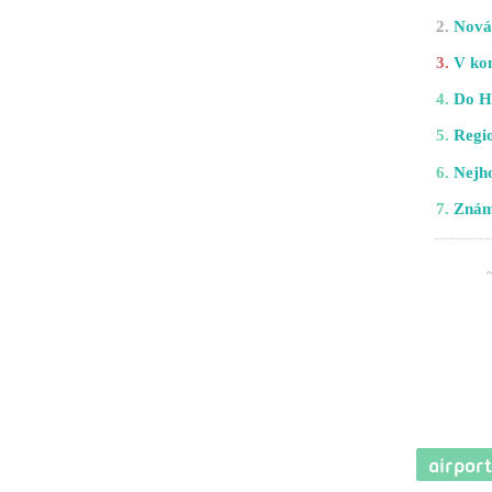
2.
Nová 
3.
V kom
4.
Do H
5.
Regio
6.
Nejho
7.
Znám