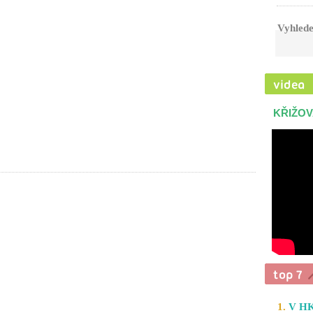
Vyhlede
KŘIŽOV
1.
V HK