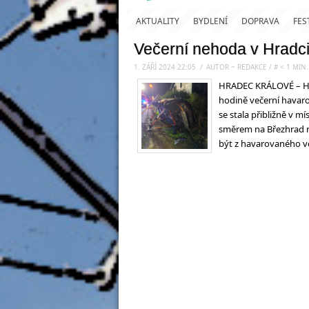
AKTUALITY
BYDLENÍ
DOPRAVA
FES
Večerní nehoda v Hradci.
1. ZÁŘÍ 2024 22:05
.
/
AUTOR ~ REDAKCE
/
#
< 1
MIN.
HRADEC KRÁLOVÉ – Has
hodině večerní havar
se stala přibližně v 
směrem na Březhrad n
být z havarovaného v