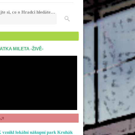
jte si, co o Hradci hledáte…
ATKA MILETA -ŽIVĚ-
 vznikl lokální nákupní park Kruhák