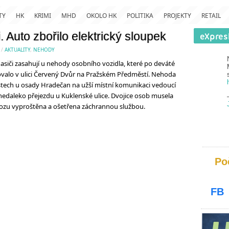
TY
HK
KRIMI
MHD
OKOLO HK
POLITIKA
PROJEKTY
RETAIL
 Auto zbořilo elektrický sloupek
/
AKTUALITY
,
NEHODY
iči zasahují u nehody osobního vozidla, které po deváté
ovalo v ulici Červený Dvůr na Pražském Předměstí. Nehoda
místech u osady Hradečan na užší místní komunikaci vedoucí
edaleko přejezdu u Kuklenské ulice. Dvojice osob musela
ozu vyproštěna a ošetřena záchrannou službou.
Po
FB