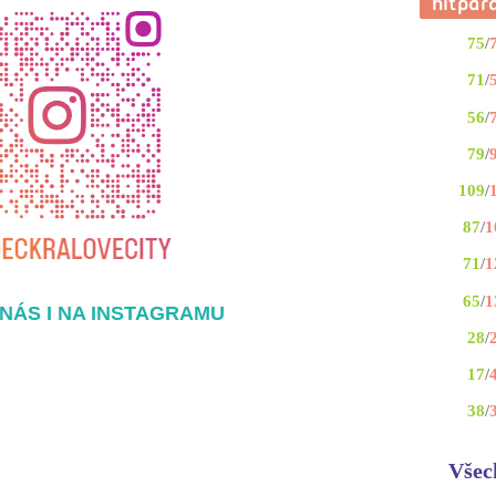
75
/
71
/
56
/
79
/
109
/
87
/
1
71
/
1
65
/
1
NÁS I NA INSTAGRAMU
28
/
17
/
38
/
Všec