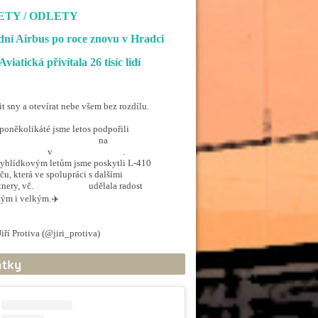
ETY / ODLETY
ní Airbus po roce znovu v Hradci
Aviatická přivítala 26 tisíc lidí
it sny a otevírat nebe všem bez rozdílu.
poněkolikáté jsme letos podpořili
penSkiesForHandicapped
na
rporthkcity
v
@hradec_kralove
.
yhlídkovým letům jsme poskytli L-410
ču, která ve spolupráci s dalšími
tnery, vč.
@ArmadaCR
udělala radost
ým i velkým.✈️
.twitter.com/5EkzdsVvfR
iří Protiva (@jiri_protiva)
June 20, 2026