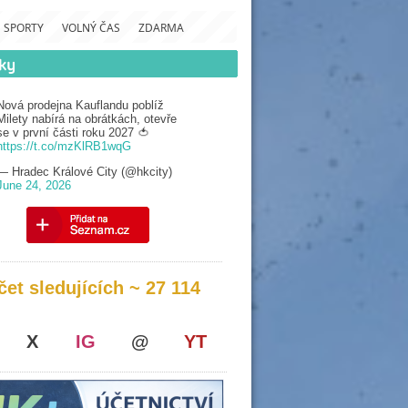
SPORTY
VOLNÝ ČAS
ZDARMA
Nová prodejna Kauflandu poblíž
Milety nabírá na obrátkách, otevře
se v první části roku 2027 🍅
https://t.co/mzKlRB1wqG
— Hradec Králové City (@hkcity)
June 24, 2026
čet sledujících ~ 27 114
X
IG
@
YT