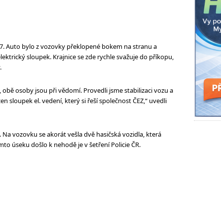
27. Auto bylo z vozovky překlopené bokem na stranu a
 elektrický sloupek. Krajnice se zde rychle svažuje do příkopu,
.
 obě osoby jsou při vědomí. Provedli jsme stabilizaci vozu a
 sloupek el. vedení, který si řeší společnost ČEZ,“ uvedli
 Na vozovku se akorát vešla dvě hasičská vozidla, která
o úseku došlo k nehodě je v šetření Policie ČR.