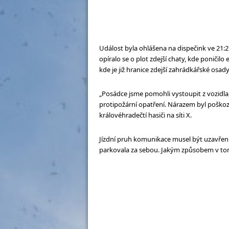
Událost byla ohlášena na dispečink ve 21:
opíralo se o plot zdejší chaty, kde poničilo
kde je již hranice zdejší zahrádkářské osady
„Posádce jsme pomohli vystoupit z vozidla,
protipožární opatření. Nárazem byl poškozen
královéhradečtí hasiči na síti X.
Jízdní pruh komunikace musel být uzavřen.
parkovala za sebou. Jakým způsobem v tomt