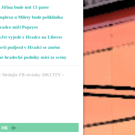
Jiřina bude mít 13 pater
plexu u Milety bude poliklinika
radce míří Popeyes
Jet vyjede z Hradce na Liberec
rší podjezd v Hradci se změní
é hradecké podniky mizí ze scény
~ Sledujte FB stránky HKCITY ~