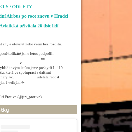
ETY / ODLETY
. . .
ní Airbus po roce znovu v Hradci
Aviatická přivítala 26 tisíc lidí
it sny a otevírat nebe všem bez rozdílu.
poněkolikáté jsme letos podpořili
penSkiesForHandicapped
na
rporthkcity
v
@hradec_kralove
.
yhlídkovým letům jsme poskytli L-410
ču, která ve spolupráci s dalšími
tnery, vč.
@ArmadaCR
udělala radost
ým i velkým.✈️
.twitter.com/5EkzdsVvfR
iří Protiva (@jiri_protiva)
June 20, 2026