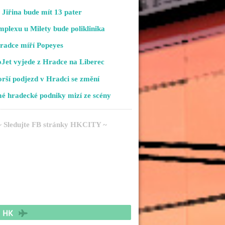
Jiřina bude mít 13 pater
plexu u Milety bude poliklinika
radce míří Popeyes
Jet vyjede z Hradce na Liberec
rší podjezd v Hradci se změní
é hradecké podniky mizí ze scény
~ Sledujte FB stránky HKCITY ~