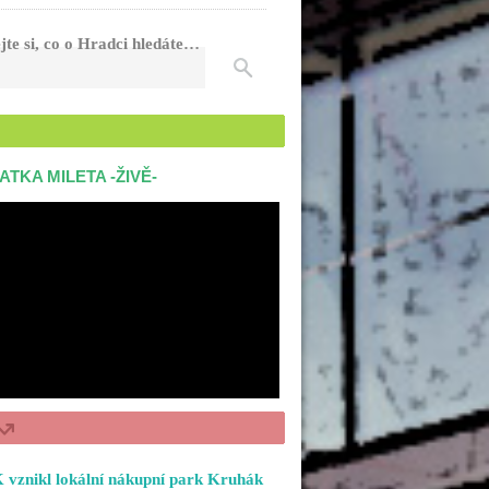
jte si, co o Hradci hledáte…
ATKA MILETA -ŽIVĚ-
 vznikl lokální nákupní park Kruhák