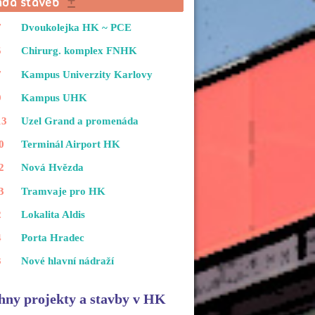
7
Dvoukolejka HK ~ PCE
5
Chirurg. komplex FNHK
7
Kampus Univerzity Karlovy
9
Kampus UHK
13
Uzel Grand a promenáda
0
Terminál Airport HK
2
Nová Hvězda
3
Tramvaje pro HK
2
Lokalita Aldis
4
Porta Hradec
3
Nové hlavní nádraží
hny projekty a stavby v HK