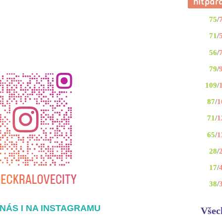
75
/
71
/
56
/
79
/
109
/
87
/
1
71
/
1
65
/
1
28
/
17
/
38
/
NÁS I NA INSTAGRAMU
Všec