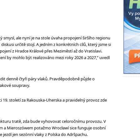
mysl, ale nyní je na stole úvaha propojení širšího regionu
iskusi určitě stojí. A jedním z konkrétních cílů, který jsme si
pojení z Hradce Králové přes Meziměstí až do Vratislavi.
jení by mohlo být realizováno mezi roky 2026 a 2027,“ uvedl
dit denně čtyři páry vlaků. Pravděpodobně půjde o
lakové soupravy.
ci 19. století za Rakouska-Uherska a pravidelný provoz zde
ukturu tratě, zda bude vyhovovat celoročnímu provozu. V
m a Mieroszówem potažmo Wrocławí sice funguje osobní
 jezdí jen sezónní vlaky z Polska do Adršpachu.