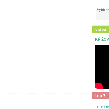
Vyhlede
KŘIŽOV
1.
V HK