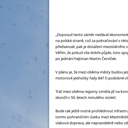
„Doposud tento záměr nedával ekonomický s
na polské straně, což za pokračování v této d
předsevzali, pak je dotažení mezistátního s
Věřím, že pokud vše dobře půjde, toto spo
po jednání hejtman Martin Červíček.
V plánu je, že mezi oběma městy budou jez
motorové jednotky řady 847 či podobné v
Trať mezi oběma regiony vznikla již na kon
skončil v 50. letech minulého století.
Bude tak ještě nutné prohlédnout infrastr
tomto pohraničním úseku mezi Meziměstí
vlaková doprava, ale nepravidelně nebo zde