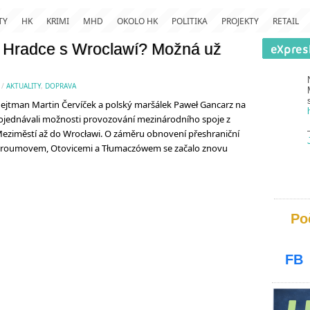
TY
HK
KRIMI
MHD
OKOLO HK
POLITIKA
PROJEKTY
RETAIL
í Hradce s Wroclawí? Možná už
/
AKTUALITY
,
DOPRAVA
tman Martin Červíček a polský maršálek Paweł Gancarz na
ojednávali možnosti provozování mezinárodního spoje z
Meziměstí až do Wrocławi. O záměru obnovení přeshraniční
i Broumovem, Otovicemi a Tłumaczówem se začalo znovu
Po
FB