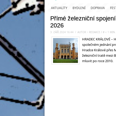
AKTUALITY
BYDLENÍ
DOPRAVA
FES
Přímé železniční spojen
2026
3. ZÁŘÍ 2024 16:44
.
/
AUTOR ~ REDAKCE
/
#
< 1
MIN.
HRADEC KRÁLOVÉ – Hej
společném jednání pr
Hradce Králové přes 
železniční tratě mez
mluvit po roce 2010.