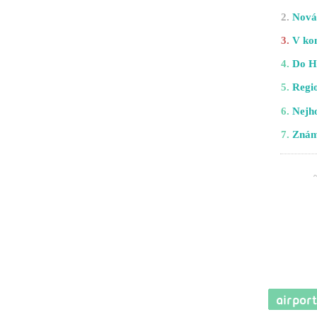
2.
Nová 
3.
V kom
4.
Do H
5.
Regio
6.
Nejho
7.
Znám