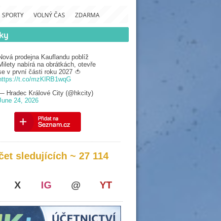
SPORTY
VOLNÝ ČAS
ZDARMA
Nová prodejna Kauflandu poblíž
Milety nabírá na obrátkách, otevře
se v první části roku 2027 🍅
https://t.co/mzKlRB1wqG
— Hradec Králové City (@hkcity)
June 24, 2026
čet sledujících ~ 27 114
X
IG
@
YT