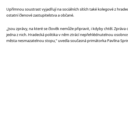
Upřímnou soustrast vyjadřují na sociálních sítích také kolegové z hradeck
ostatní členové zastupitelstva a občané.
„Jsou zprávy, na které se člověk nemůže připravit, i kdyby chtěl. Zpráva 
jedna z nich. Hradecká politika v něm ztrácí nepřehlédnutelnou osobnost,
města nesmazatelnou stopu,“ uvedla současná primátorka Pavlína Spri