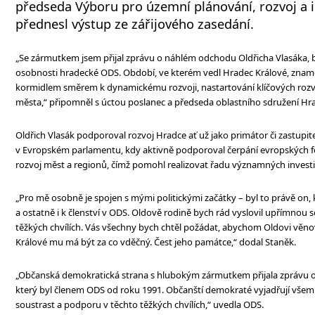
předseda Výboru pro územní plánování, rozvoj a 
přednesl výstup ze zářijového zasedání.
„Se zármutkem jsem přijal zprávu o náhlém odchodu Oldřicha Vlasáka, 
osobnosti hradecké ODS. Období, ve kterém vedl Hradec Králové, znam
kormidlem směrem k dynamickému rozvoji, nastartování klíčových roz
města,“ připomněl s úctou poslanec a předseda oblastního sdružení Hra
Oldřich Vlasák podporoval rozvoj Hradce ať už jako primátor či zastupit
v Evropském parlamentu, kdy aktivně podporoval čerpání evropských 
rozvoj měst a regionů, čímž pomohl realizovat řadu významných investic
„Pro mě osobně je spojen s mými politickými začátky – byl to právě on, k
a ostatně i k členství v ODS. Oldově rodině bych rád vyslovil upřímnou s
těžkých chvílích. Vás všechny bych chtěl požádat, abychom Oldovi věn
Králové mu má být za co vděčný. Čest jeho památce,“ dodal Staněk.
„Občanská demokratická strana s hlubokým zármutkem přijala zprávu o 
který byl členem ODS od roku 1991. Občanští demokraté vyjadřují vš
soustrast a podporu v těchto těžkých chvílích,“ uvedla ODS.