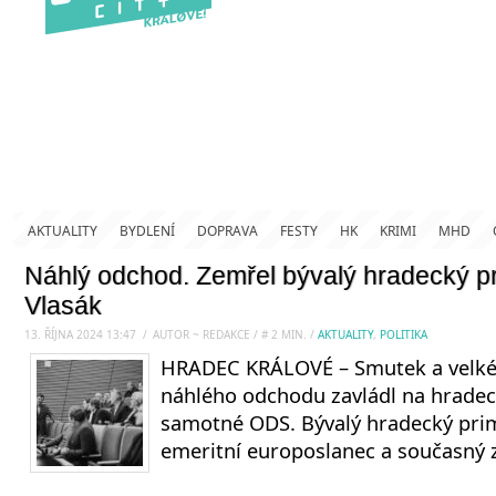
AKTUALITY
BYDLENÍ
DOPRAVA
FESTY
HK
KRIMI
MHD
Náhlý odchod. Zemřel bývalý hradecký pr
Vlasák
13. ŘÍJNA 2024 13:47
.
/
AUTOR ~ REDAKCE
/
#
2
MIN.
/
AKTUALITY
,
POLITIKA
HRADEC KRÁLOVÉ – Smutek a velké
náhlého odchodu zavládl na hradeck
samotné ODS. Bývalý hradecký pri
emeritní europoslanec a současný z