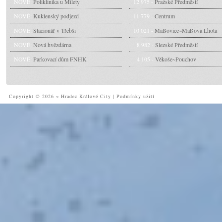
NOVÉ:
Poliklinika u Milety
12 975 -
Pražské Předměstí
NOVÉ:
Kuklenský podjezd
11 779 -
Centrum
NOVÉ:
Stacionář v Třebši
10 021 -
Malšovice~Malšova Lhota
NOVÉ:
Nová hvězdárna
8 982 -
Slezské Předměstí
NOVÉ:
Parkovací dům FNHK
4 105 -
Věkoše~Pouchov
Copyright © 2026 ~ Hradec Králové City
|
Podmínky užití