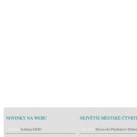
NOVINKY NA WEBU
NEJVĚTŠÍ MĚSTSKÉ ČTVRT
NOVÉ:
Schéma MHD
23 413 -
Moravské Předměstí~Třebeš