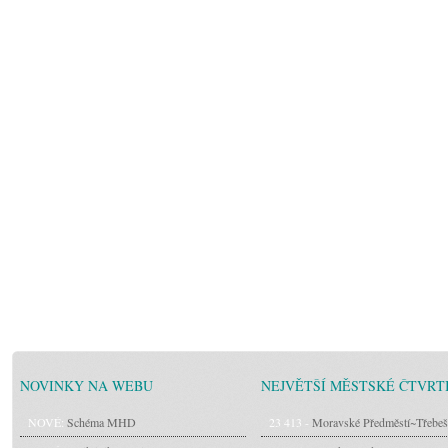
NOVINKY NA WEBU
NEJVĚTŠÍ MĚSTSKÉ ČTVRT
NOVÉ:
Schéma MHD
23 413 -
Moravské Předměstí~Třebeš