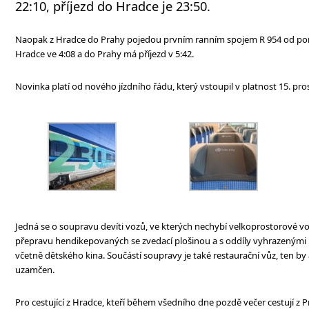
22:10, příjezd do Hradce je 23:50.
Naopak z Hradce do Prahy pojedou prvním ranním spojem R 954 od pondě
Hradce ve 4:08 a do Prahy má příjezd v 5:42.
Novinka platí od nového jízdního řádu, který vstoupil v platnost 15. pro
Jedná se o soupravu devíti vozů, ve kterých nechybí velkoprostorové vozy
přepravu hendikepovaných se zvedací plošinou a s oddíly vyhrazenými pr
včetně dětského kina. Součástí soupravy je také restaurační vůz, ten b
uzamčen.
Pro cestující z Hradce, kteří během všedního dne pozdě večer cestují z