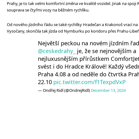
Prahy, je to tak velmi komfortní změna ve kvalitě vozidel. Jinak na spoji 
souprava se čtyřmi vozy na běžném rychlíku.
Od nového jízdního řádu se také rychlíky Hradečan a Krakonoš vrací na t
Vysočany, skončila tak jízda od Nymburku po koridoru přes Prahu-Libeň
Největší peckou na novém jízdním řa
@ceskedrahy_
je, že se nejnovějším a
nejluxusnějším přírůstkem ComfortJ
svést i do Hradce Králové! Každý všed
Praha 4.08 a od neděle do čtvrtka Pra
22.10
pic.twitter.com/f1TexpdVxP
— Ondřej Ridl (@OndrejRidl)
December 13, 2024