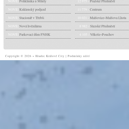
NOVÉ:
Poliklinika u Milety
12 975 -
Pražské Předměstí
NOVÉ:
Kuklenský podjezd
11 779 -
Centrum
NOVÉ:
Stacionář v Třebši
10 021 -
Malšovice~Malšova Lhota
NOVÉ:
Nová hvězdárna
8 982 -
Slezské Předměstí
NOVÉ:
Parkovací dům FNHK
4 105 -
Věkoše~Pouchov
Copyright © 2026 ~ Hradec Králové City
|
Podmínky užití