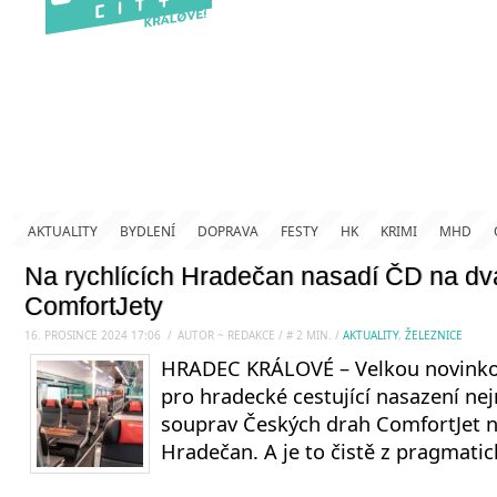
AKTUALITY
BYDLENÍ
DOPRAVA
FESTY
HK
KRIMI
MHD
Na rychlících Hradečan nasadí ČD na dv
ComfortJety
16. PROSINCE 2024 17:06
.
/
AUTOR ~ REDAKCE
/
#
2
MIN.
/
AKTUALITY
,
ŽELEZNICE
HRADEC KRÁLOVÉ – Velkou novinkou
pro hradecké cestující nasazení ne
souprav Českých drah ComfortJet n
Hradečan. A je to čistě z pragmati