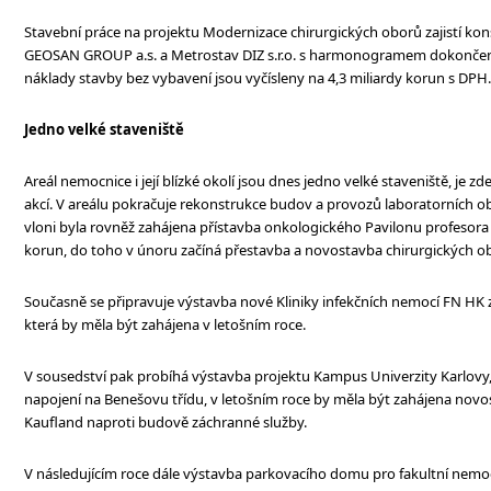
Stavební práce na projektu Modernizace chirurgických oborů zajistí kon
GEOSAN GROUP a.s. a Metrostav DIZ s.r.o. s harmonogramem dokončení
náklady stavby bez vybavení jsou vyčísleny na 4,3 miliardy korun s DPH.
Jedno velké staveniště
Areál nemocnice i její blízké okolí jsou dnes jedno velké staveniště, je z
akcí. V areálu pokračuje rekonstrukce budov a provozů laboratorních o
vloni byla rovněž zahájena přístavba onkologického Pavilonu profesora
korun, do toho v únoru začíná přestavba a novostavba chirurgických o
Současně se připravuje výstavba nové Kliniky infekčních nemocí FN HK z
která by měla být zahájena v letošním roce.
V sousedství pak probíhá výstavba projektu Kampus Univerzity Karlovy,
napojení na Benešovu třídu, v letošním roce by měla být zahájena n
Kaufland naproti budově záchranné služby.
V následujícím roce dále výstavba parkovacího domu pro fakultní nemoc