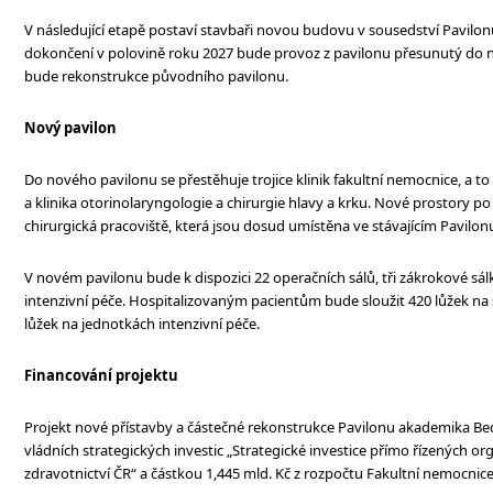
V následující etapě postaví stavbaři novou budovu v sousedství Pavilo
dokončení v polovině roku 2027 bude provoz z pavilonu přesunutý do 
bude rekonstrukce původního pavilonu.
Nový pavilon
Do nového pavilonu se přestěhuje trojice klinik fakultní nemocnice, a t
a klinika otorinolaryngologie a chirurgie hlavy a krku. Nové prostory p
chirurgická pracoviště, která jsou dosud umístěna ve stávajícím Pavilo
V novém pavilonu bude k dispozici 22 operačních sálů, tři zákrokové sál
intenzivní péče. Hospitalizovaným pacientům bude sloužit 420 lůžek na
lůžek na jednotkách intenzivní péče.
Financování projektu
Projekt nové přístavby a částečné rekonstrukce Pavilonu akademika Be
vládních strategických investic „Strategické investice přímo řízených or
zdravotnictví ČR“ a částkou 1,445 mld. Kč z rozpočtu Fakultní nemocnic