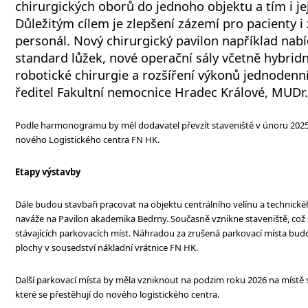
chirurgických oborů do jednoho objektu a tím i jej
Důležitým cílem je zlepšení zázemí pro pacienty i
personál. Nový chirurgický pavilon například na
standard lůžek, nové operační sály včetně hybrid
robotické chirurgie a rozšíření výkonů jednodenní
ředitel Fakultní nemocnice Hradec Králové, MUDr
Podle harmonogramu by měl dodavatel převzít staveniště v únoru 2025.
nového Logistického centra FN HK.
Etapy výstavby
Dále budou stavbaři pracovat na objektu centrálního velínu a technické
naváže na Pavilon akademika Bedrny. Současně vznikne staveniště, což
stávajících parkovacích míst. Náhradou za zrušená parkovací místa budo
plochy v sousedství nákladní vrátnice FN HK.
Další parkovací místa by měla vzniknout na podzim roku 2026 na místě
které se přestěhují do nového logistického centra.