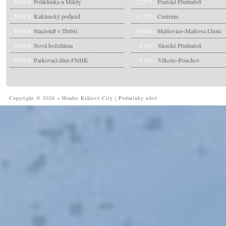
NOVÉ:
Poliklinika u Milety
12 975 -
Pražské Předměstí
NOVÉ:
Kuklenský podjezd
11 779 -
Centrum
NOVÉ:
Stacionář v Třebši
10 021 -
Malšovice~Malšova Lhota
NOVÉ:
Nová hvězdárna
8 982 -
Slezské Předměstí
NOVÉ:
Parkovací dům FNHK
4 105 -
Věkoše~Pouchov
Copyright © 2026 ~ Hradec Králové City
|
Podmínky užití