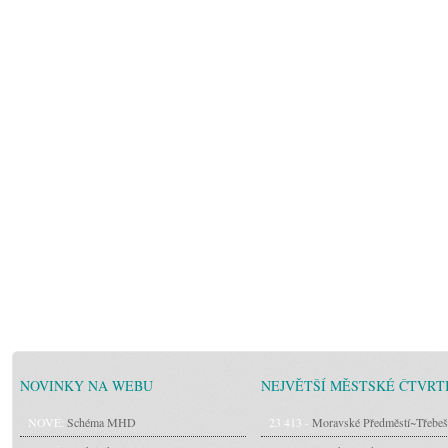
NOVINKY NA WEBU
NEJVĚTŠÍ MĚSTSKÉ ČTVRT
NOVÉ:
Schéma MHD
23 413 -
Moravské Předměstí~Třebeš