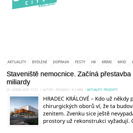
AKTUALITY
BYDLENÍ
DOPRAVA
FESTY
HK
KRIMI
MHD
Staveniště nemocnice. Začíná přestavba 
miliardy
26. LEDNA 2025 17:21
.
/
AUTOR ~ REDAKCE
/
#
3
MIN.
/
AKTUALITY
,
PROJEKTY
HRADEC KRÁLOVÉ – Kdo už někdy p
chirurgických oborů ví, že ta budov
zenitem. Zvenku sice ještě nevypadá 
prostory už rekonstrukci vyžadují.