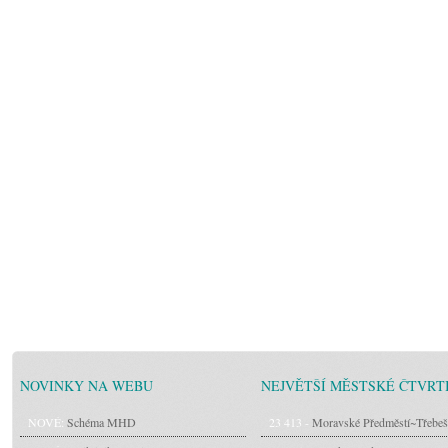
NOVINKY NA WEBU
NEJVĚTŠÍ MĚSTSKÉ ČTVRT
NOVÉ:
Schéma MHD
23 413 -
Moravské Předměstí~Třebeš