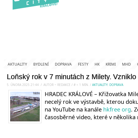
AKTUALITY
BYDLENÍ
DOPRAVA
FESTY
HK
KRIMI
MHD
Loňský rok v 7 minutách z Milety. Vznikl
5. ÚNORA 2025 21:44
.
/
AUTOR ~ REDAKCE
/
#
< 1
MIN.
/
AKTUALITY
,
DOPRAVA
HRADEC KRÁLOVÉ – Křižovatka Mile
necelý rok ve výstavbě, kterou doku
na YouTube na kanále
hkfree org
. 
časosběrné video, které v několika