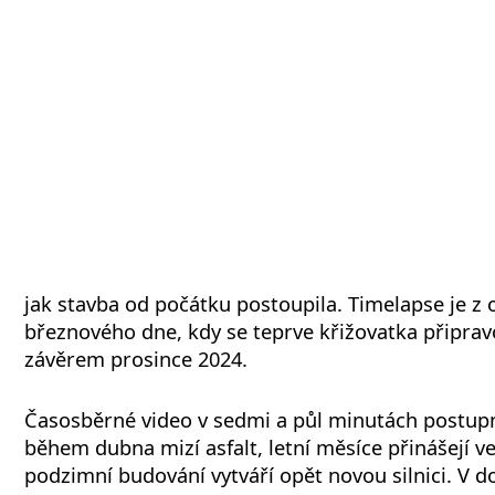
jak stavba od počátku postoupila. Timelapse je z
březnového dne, kdy se teprve křižovatka připravo
závěrem prosince 2024.
Časosběrné video v sedmi a půl minutách postupn
během dubna mizí asfalt, letní měsíce přinášejí v
podzimní budování vytváří opět novou silnici. V 