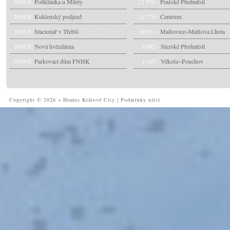
NOVÉ:
Poliklinika u Milety
12 975 -
Pražské Předměstí
NOVÉ:
Kuklenský podjezd
11 779 -
Centrum
NOVÉ:
Stacionář v Třebši
10 021 -
Malšovice~Malšova Lhota
NOVÉ:
Nová hvězdárna
8 982 -
Slezské Předměstí
NOVÉ:
Parkovací dům FNHK
4 105 -
Věkoše~Pouchov
Copyright © 2026 ~ Hradec Králové City
|
Podmínky užití