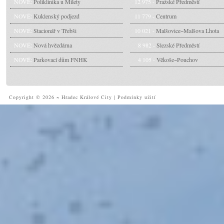
NOVÉ:
Poliklinika u Milety
12 975 -
Pražské Předměstí
NOVÉ:
Kuklenský podjezd
11 779 -
Centrum
NOVÉ:
Stacionář v Třebši
10 021 -
Malšovice~Malšova Lhota
NOVÉ:
Nová hvězdárna
8 982 -
Slezské Předměstí
NOVÉ:
Parkovací dům FNHK
4 105 -
Věkoše~Pouchov
Copyright © 2026 ~ Hradec Králové City
|
Podmínky užití