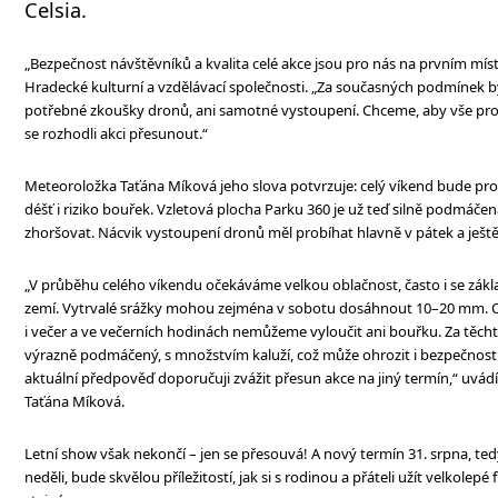
Celsia.
„Bezpečnost návštěvníků a kvalita celé akce jsou pro nás na prvním míst
Hradecké kulturní a vzdělávací společnosti. „Za současných podmínek by
potřebné zkoušky dronů, ani samotné vystoupení. Chceme, aby vše pro
se rozhodli akci přesunout.“
Meteoroložka Taťána Míková jeho slova potvrzuje: celý víkend bude pro
déšť i riziko bouřek. Vzletová plocha Parku 360 je už teď silně podmáč
zhoršovat. Nácvik vystoupení dronů měl probíhat hlavně v pátek a ješ
„V průběhu celého víkendu očekáváme velkou oblačnost, často i se zákl
zemí. Vytrvalé srážky mohou zejména v sobotu dosáhnout 10–20 mm. 
i večer a ve večerních hodinách nemůžeme vyloučit ani bouřku. Za těc
výrazně podmáčený, s množstvím kaluží, což může ohrozit i bezpečnost
aktuální předpověď doporučuji zvážit přesun akce na jiný termín,“ uvád
Taťána Míková.
Letní show však nekončí – jen se přesouvá! A nový termín 31. srpna, t
neděli, bude skvělou příležitostí, jak si s rodinou a přáteli užít velkolepé