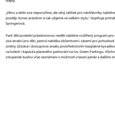
stejný.
„Větru a dešti sice neporučíme, ale silný zážitek pro návštěvníky nabídn
později. Konec prázdnin si tak užijeme ve velkém stylu,“ doplňuje primá
Springerová.
Park 360 poslední prázdninovou neděli nabídne rozšířený program pro c
více atrakcí pro děti, pestrá nabídka občerstvení i zázemí pro pohodové
změny zůstává i dostupnost areálu prostřednictvím bezplatné kyvadlov
na kolech i kapacita placeného parkování na tzv. Green Parkingu. Všichn
vstupenek budou včas seznámeni s možností vrácení peněz a dalšími i