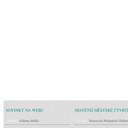
NOVINKY NA WEBU
NEJVĚTŠÍ MĚSTSKÉ ČTVRT
NOVÉ:
Schéma MHD
23 413 -
Moravské Předměstí~Třebeš