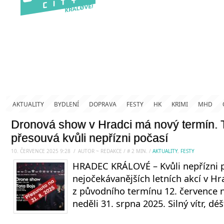
AKTUALITY
BYDLENÍ
DOPRAVA
FESTY
HK
KRIMI
MHD
Dronová show v Hradci má nový termín. T
přesouvá kvůli nepřízni počasí
10. ČERVENCE 2025 9:28
.
/
AUTOR ~ REDAKCE
/
#
2
MIN.
/
AKTUALITY
,
FESTY
HRADEC KRÁLOVÉ – Kvůli nepřízni p
nejočekávanějších letních akcí v H
z původního termínu 12. července 
neděli 31. srpna 2025. Silný vítr, dé