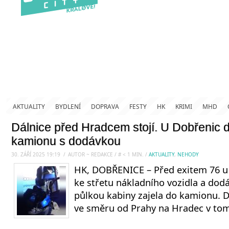
AKTUALITY
BYDLENÍ
DOPRAVA
FESTY
HK
KRIMI
MHD
Dálnice před Hradcem stojí. U Dobřenic 
kamionu s dodávkou
30. ZÁŘÍ 2025 19:19
.
/
AUTOR ~ REDAKCE
/
#
< 1
MIN.
/
AKTUALITY
,
NEHODY
HK, DOBŘENICE – Před exitem 76 u
ke střetu nákladního vozidla a dod
půlkou kabiny zajela do kamionu. Dál
ve směru od Prahy na Hradec v to