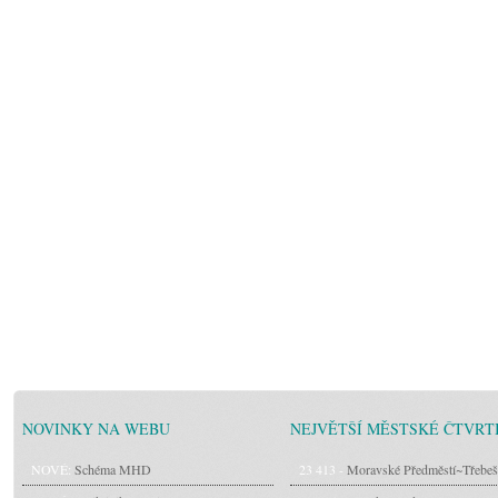
NOVINKY NA WEBU
NEJVĚTŠÍ MĚSTSKÉ ČTVRT
NOVÉ:
Schéma MHD
23 413 -
Moravské Předměstí~Třebeš