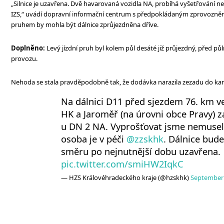
„Silnice je uzavřena. Dvě havarovaná vozidla NA, probíhá vyšetřování n
IZS,“ uvádí dopravní informační centrum s předpokládaným zprovozněn
pruhem by mohla být dálnice zprůjezdněna dříve.
Doplněno:
Levý jízdní pruh byl kolem půl desáté již průjezdný, před pů
provozu.
Nehoda se stala pravděpodobně tak, že dodávka narazila zezadu do ka
Na dálnici D11 před sjezdem 76. km v
HK a Jaroměř (na úrovni obce Pravy) 
u DN 2 NA. Vyprošťovat jsme nemuseli
osoba je v péči
@zzskhk
. Dálnice bud
směru po nejnutnější dobu uzavřena.
pic.twitter.com/smiHW2IqkC
— HZS Královéhradeckého kraje (@hzskhk)
September 