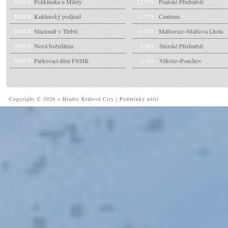
NOVÉ:
Poliklinika u Milety
12 975 -
Pražské Předměstí
NOVÉ:
Kuklenský podjezd
11 779 -
Centrum
NOVÉ:
Stacionář v Třebši
10 021 -
Malšovice~Malšova Lhota
NOVÉ:
Nová hvězdárna
8 982 -
Slezské Předměstí
NOVÉ:
Parkovací dům FNHK
4 105 -
Věkoše~Pouchov
Copyright © 2026 ~ Hradec Králové City
|
Podmínky užití