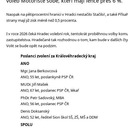
voleb Motoristé sobě, kteří mají lehce přes 6 %.
Naopak na pětiprocentní hranici v Hradci nestačilo Stačilo!, a také Přís
strany mají již zisk méně než 0,5 procenta.
I v roce 2026 čeká Hradec volební rok, tentokrát proběhnou volby kom
zastupitelstva. Hradečané tak rozhodnou o tom, kam bude v dalších čt
Volit se bude opět na podzim.
Poslanci zvolení za Královéhradecký kraj
ANO
Mgr. Jana Berkovcová
ANO, 55 let, poslankyně PSP ČR
MUDr. Jiří Mašek
ANO, 67 let, poslanec PSP ČR, lékař
PhDr. Petr Sadovský, MBA
ANO, 56 let, poslanec PSP ČR
Denis Doksanský
ANO, 52 let, ředitel Sion škol SŠ, ZŠ, MŠ a DDM
SPOLU