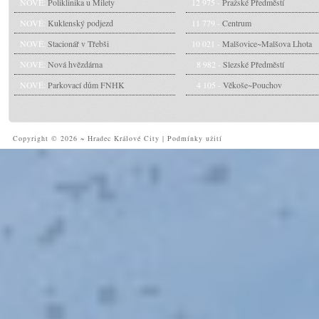
NOVÉ:
Poliklinika u Milety
12 975 -
Pražské Předměstí
NOVÉ:
Kuklenský podjezd
11 779 -
Centrum
NOVÉ:
Stacionář v Třebši
10 021 -
Malšovice~Malšova Lhota
NOVÉ:
Nová hvězdárna
8 982 -
Slezské Předměstí
NOVÉ:
Parkovací dům FNHK
4 105 -
Věkoše~Pouchov
Copyright © 2026 ~ Hradec Králové City
|
Podmínky užití