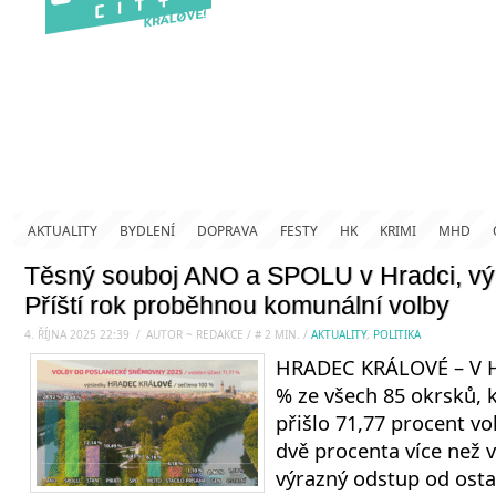
AKTUALITY
BYDLENÍ
DOPRAVA
FESTY
HK
KRIMI
MHD
Těsný souboj ANO a SPOLU v Hradci, výh
Příští rok proběhnou komunální volby
4. ŘÍJNA 2025 22:39
.
/
AUTOR ~ REDAKCE
/
#
2
MIN.
/
AKTUALITY
,
POLITIKA
HRADEC KRÁLOVÉ – V Hr
% ze všech 85 okrsků, 
přišlo 71,77 procent vol
dvě procenta více než v
výrazný odstup od ostat