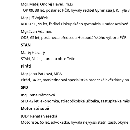
Mgr. Matěj Ondřej Havel, Ph.D.
TOP 09, 38 let, poslanec PČR, bývalý ředitel Gymnázia J. K. Tyla 
Mgr. Jiří Vojáček
KDU-ČSL, 59 let, ředitel Biskupského gymnázia Hradec Králové
Mgr. Ivan Adamec
ODS, 65 let, poslanec a předseda Hospodářského výboru PČR
STAN
Matěj Hlavatý
STAN, 31 let, starosta obce Tetín
Piráti
Mgr. Jana Patková, MBA
Piráti, 34 let, marketingová specialistka hradecké hvězdárny n
SPD
Ing. Irena Němcová
SPD, 42 let, ekonomka, středoškolská učitelka, zastupitelka mě
Motoristé sobě
JUDr. Renata Vesecká
Motoristé, 65 let, advokátka, bývalá nejvyšší státní zástupkyně