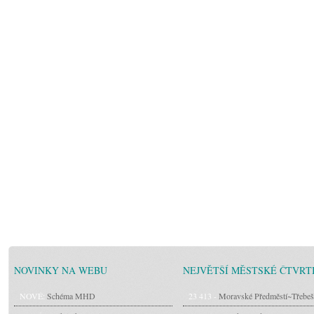
NOVINKY NA WEBU
NEJVĚTŠÍ MĚSTSKÉ ČTVRT
NOVÉ:
Schéma MHD
23 413 -
Moravské Předměstí~Třebeš