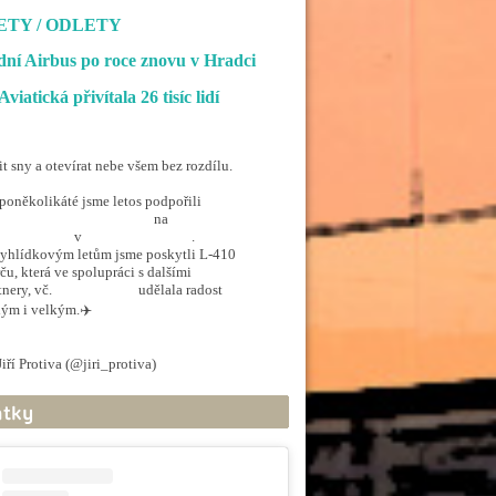
ETY / ODLETY
ní Airbus po roce znovu v Hradci
Aviatická přivítala 26 tisíc lidí
it sny a otevírat nebe všem bez rozdílu.
poněkolikáté jsme letos podpořili
penSkiesForHandicapped
na
rporthkcity
v
@hradec_kralove
.
yhlídkovým letům jsme poskytli L-410
ču, která ve spolupráci s dalšími
tnery, vč.
@ArmadaCR
udělala radost
ým i velkým.✈️
.twitter.com/5EkzdsVvfR
iří Protiva (@jiri_protiva)
June 20, 2026