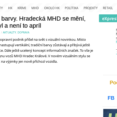
TY
HK
KRIMI
MHD
OKOLO HK
POLITIKA
PROJEKTY
RETAIL
ční barvy. Hradecká MHD se mění,
l a není to apríl
.
/
AKTUALITY
,
DOPRAVA
avní podnik přišel na svět s vizuální novinkou. Místo
astupují vertikální, tradiční barvy zůstávají a přibývá ještě
e. Dále ještě ucelený koncept informačních značek. To vše je
gnu vozů MHD Hradec Králové. V novém vizuálním stylu se
na výjimky jen nově příchozí vozidla.
Po
FB