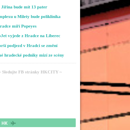
Jiřina bude mít 13 pater
plexu u Milety bude poliklinika
radce míří Popeyes
Jet vyjede z Hradce na Liberec
rší podjezd v Hradci se změní
é hradecké podniky mizí ze scény
~ Sledujte FB stránky HKCITY ~