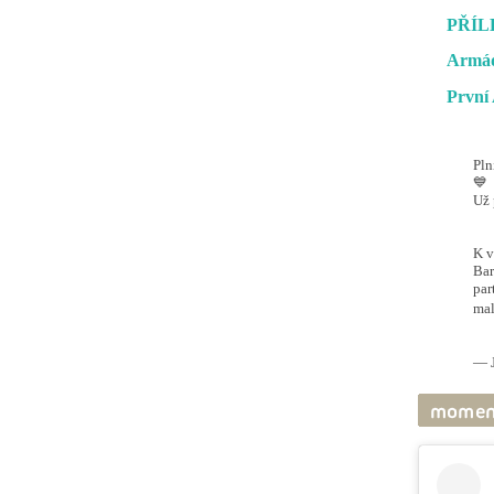
PŘÍL
Armád
První 
Pln
💙
Už 
#O
@ai
K v
Bar
par
mal
pic
— J