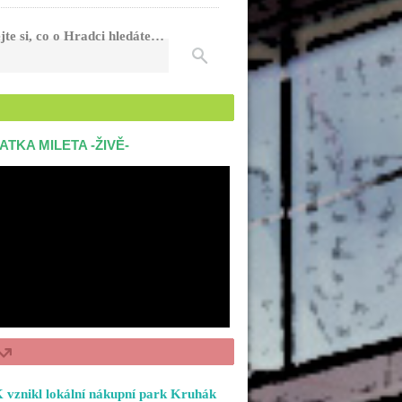
jte si, co o Hradci hledáte…
ATKA MILETA -ŽIVĚ-
 vznikl lokální nákupní park Kruhák