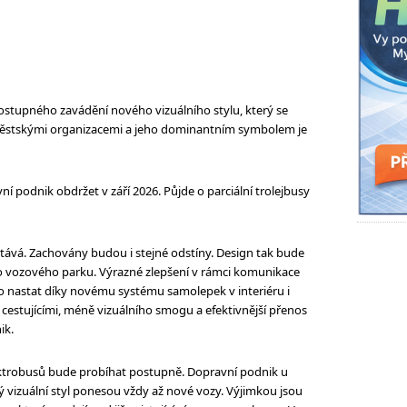
postupného zavádění nového vizuálního stylu, který se
 městskými organizacemi a jeho dominantním symbolem je
 podnik obdržet v září 2026. Půjde o parciální trolejbusy
ůstává. Zachovány budou i stejné odstíny. Design tak bude
o vozového parku. Výrazné zlepšení v rámci komunikace
o nastat díky novému systému samolepek v interiéru i
s cestujícími, méně vizuálního smogu a efektivnější přenos
ik.
ktrobusů bude probíhat postupně. Dopravní podnik u
vý vizuální styl ponesou vždy až nové vozy. Výjimkou jsou