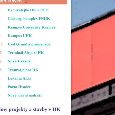
7
Dvoukolejka HK ~ PCE
5
Chirurg. komplex FNHK
7
Kampus Univerzity Karlovy
9
Kampus UHK
13
Uzel Grand a promenáda
0
Terminál Airport HK
2
Nová Hvězda
3
Tramvaje pro HK
2
Lokalita Aldis
4
Porta Hradec
3
Nové hlavní nádraží
hny projekty a stavby v HK