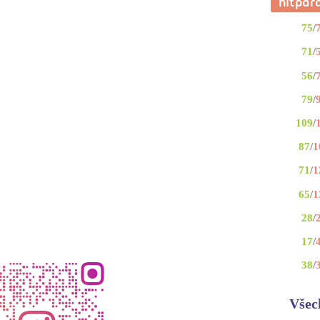
75
/
71
/
56
/
79
/
109
/
87
/
1
71
/
1
65
/
1
28
/
17
/
38
/
Všec