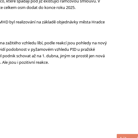
, které spadají pod již existující rámcovou smlouvu. V
ce celkem osm dodat do konce roku 2025.
MHD byl realizování na základě objednávky města Hradce
a zažitého vzhledu líbí, podle reakcí jsou pohledy na nový
í vidí podobnost v pyžamovém vzhledu PID u pražské
ěl podnik schovat až na 1. dubna, jiným se prostě jen nová
le jsou i pozitivní reakce.