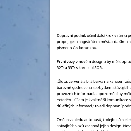
Dopravní podnik učinil další krok v rámci 
propojuje s magistrátem města i dalšími
písmeno G s korunkou.
První vozy v novém designu by měl dopravní
32Tr a 33Tr s karoserií SOR.
„Žlutá, červená a bílá barva na karoserii z
barevně sjednocená se zbytkem stávajícíh
provozních informací a upozornění by měl
exteriéru. Cílem je kvalitnější komunikace 
důležitých informací,“ uvedl dopravní podn
Změna vzhledu autobusů, trolejbusů a ele
stávajících vozů zachová jejich design. No