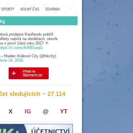
SPORTY
VOLNÝ ČAS
ZDARMA
Nová prodejna Kauflandu poblíž
Milety nabírá na obrátkách, otevře
se v první části roku 2027 🍅
https://t.co/mzKlRB1wqG
— Hradec Králové City (@hkcity)
June 24, 2026
čet sledujících ~ 27 114
X
IG
@
YT