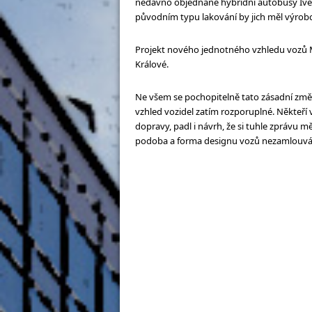
nedávno objednané hybridní autobusy Iveco
původním typu lakování by jich měl výrob
Projekt nového jednotného vzhledu vozů 
Králové.
Ne všem se pochopitelně tato zásadní změn
vzhled vozidel zatím rozporuplné. Někteř
dopravy, padl i návrh, že si tuhle zprávu m
podoba a forma designu vozů nezamlouvá. A