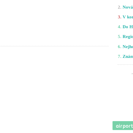
2.
Nová 
3.
V kom
4.
Do H
5.
Regio
6.
Nejho
7.
Znám