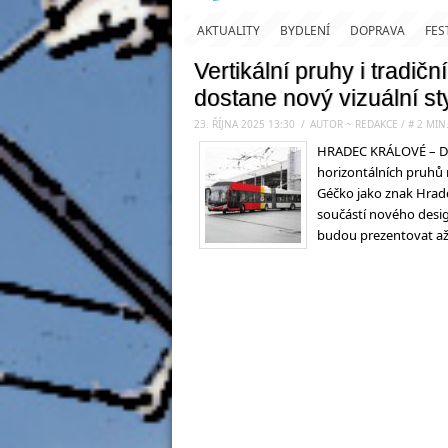
AKTUALITY
BYDLENÍ
DOPRAVA
FES
Vertikální pruhy i tradi
dostane nový vizuální sty
23. ŘÍJNA 2025 13:30
.
/
AUTOR ~ REDAKCE
/
#
2
MIN
HRADEC KRÁLOVÉ – Dopr
horizontálních pruhů n
Géčko jako znak Hradc
součástí nového desi
budou prezentovat až 