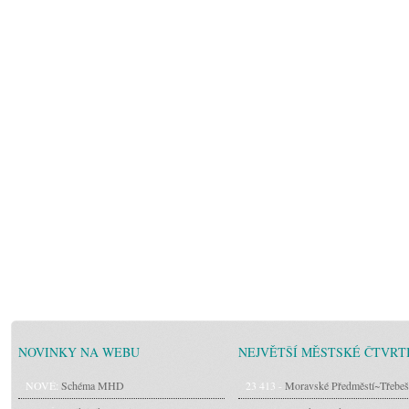
NOVINKY NA WEBU
NEJVĚTŠÍ MĚSTSKÉ ČTVRT
NOVÉ:
Schéma MHD
23 413 -
Moravské Předměstí~Třebeš