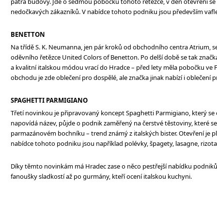
patra budovy. Jde o sedmou pobočku tohoto řetězce, v den otevření se 
nedočkavých zákazníků. V nabídce tohoto podniku jsou především vafle, 
BENETTON
Na třídě S. K. Neumanna, jen pár kroků od obchodního centra Atrium, 
oděvního řetězce United Colors of Benetton. Po delší době se tak znač
a kvalitní italskou módou vrací do Hradce – před lety měla pobočku ve 
obchodu je zde oblečení pro dospělé, ale značka jinak nabízí i oblečení pr
SPAGHETTI PARMIGIANO
Třetí novinkou je připravovaný koncept Spaghetti Parmigiano, který se c
napovídá název, půjde o podnik zaměřený na čerstvé těstoviny, které 
parmazánovém bochníku – trend známý z italských bister. Otevření je pl
nabídce tohoto podniku jsou například polévky, špagety, lasagne, rizota
Díky těmto novinkám má Hradec zase o něco pestřejší nabídku podnik
fanoušky sladkostí až po gurmány, kteří ocení italskou kuchyni.