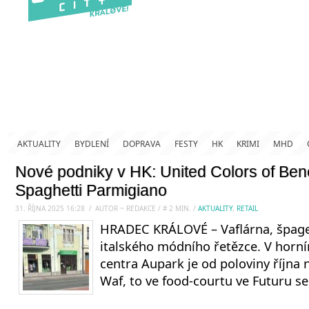
AKTUALITY
BYDLENÍ
DOPRAVA
FESTY
HK
KRIMI
MHD
Nové podniky v HK: United Colors of Bene
Spaghetti Parmigiano
31. ŘÍJNA 2025 16:28
.
/
AUTOR ~ REDAKCE
/
#
2
MIN.
/
AKTUALITY
,
RETAIL
HRADEC KRÁLOVÉ – Vaflárna, špage
italského módního řetězce. V horn
centra Aupark je od poloviny října 
Waf, to ve food-courtu ve Futuru se