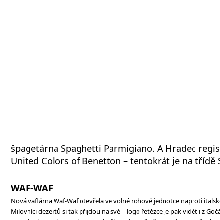
špagetárna Spaghetti Parmigiano. A Hradec regist
United Colors of Benetton – tentokrát je na třídě
WAF-WAF
Nová vaflárna Waf-Waf otevřela ve volné rohové jednotce naproti italsk
Milovníci dezertů si tak přijdou na své – logo řetězce je pak vidět i z Goč