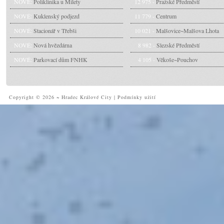
NOVÉ:
Poliklinika u Milety
12 975 -
Pražské Předměstí
NOVÉ:
Kuklenský podjezd
11 779 -
Centrum
NOVÉ:
Stacionář v Třebši
10 021 -
Malšovice~Malšova Lhota
NOVÉ:
Nová hvězdárna
8 982 -
Slezské Předměstí
NOVÉ:
Parkovací dům FNHK
4 105 -
Věkoše~Pouchov
Copyright © 2026 ~ Hradec Králové City
|
Podmínky užití