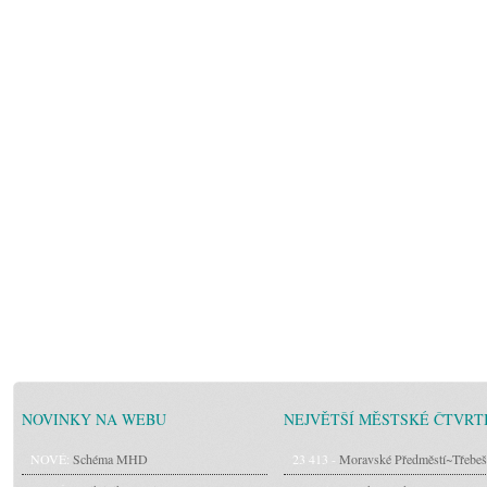
NOVINKY NA WEBU
NEJVĚTŠÍ MĚSTSKÉ ČTVRT
NOVÉ:
Schéma MHD
23 413 -
Moravské Předměstí~Třebeš