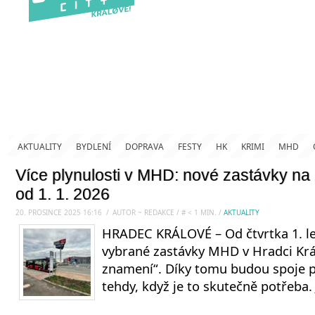
AKTUALITY
BYDLENÍ
DOPRAVA
FESTY
HK
KRIMI
MHD
Více plynulosti v MHD: nové zastávky na
od 1. 1. 2026
20. PROSINCE 2025 16:16
.
/
AUTOR ~ REDAKCE
/
#
< 1
MIN.
/
AKTUALITY
HRADEC KRÁLOVÉ – Od čtvrtka 1. le
vybrané zastávky MHD v Hradci Krá
znamení“. Díky tomu budou spoje ply
tehdy, když je to skutečně potřeba