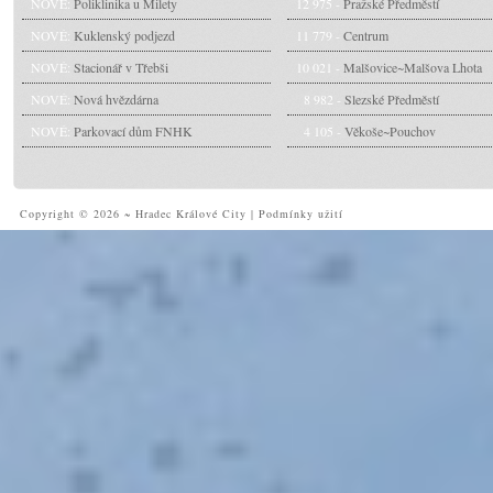
NOVÉ:
Poliklinika u Milety
12 975 -
Pražské Předměstí
NOVÉ:
Kuklenský podjezd
11 779 -
Centrum
NOVÉ:
Stacionář v Třebši
10 021 -
Malšovice~Malšova Lhota
NOVÉ:
Nová hvězdárna
8 982 -
Slezské Předměstí
NOVÉ:
Parkovací dům FNHK
4 105 -
Věkoše~Pouchov
Copyright © 2026 ~ Hradec Králové City
|
Podmínky užití