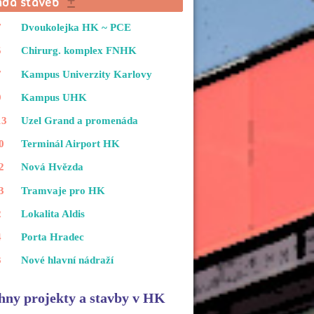
7
Dvoukolejka HK ~ PCE
5
Chirurg. komplex FNHK
7
Kampus Univerzity Karlovy
9
Kampus UHK
13
Uzel Grand a promenáda
0
Terminál Airport HK
2
Nová Hvězda
3
Tramvaje pro HK
2
Lokalita Aldis
4
Porta Hradec
3
Nové hlavní nádraží
hny projekty a stavby v HK