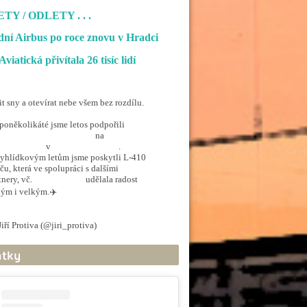
ETY / ODLETY
. . .
ní Airbus po roce znovu v Hradci
Aviatická přivítala 26 tisíc lidí
it sny a otevírat nebe všem bez rozdílu.
poněkolikáté jsme letos podpořili
penSkiesForHandicapped
na
rporthkcity
v
@hradec_kralove
.
yhlídkovým letům jsme poskytli L-410
ču, která ve spolupráci s dalšími
tnery, vč.
@ArmadaCR
udělala radost
ým i velkým.✈️
.twitter.com/5EkzdsVvfR
iří Protiva (@jiri_protiva)
June 20, 2026