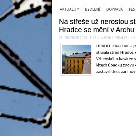
AKTUALITY
BYDLENÍ
DOPRAVA
FES
Na střeše už nerostou s
Hradce se mění v Archu 
25. PROSINCE 2025 15:22
.
/
AUTOR ~ REDAKCE
/
#
2
HRADEC KRÁLOVÉ – Ješ
strašila střed Hradce
Vrbenského kasáren v
létech úpadku znovu ož
zastavil, dnes září n