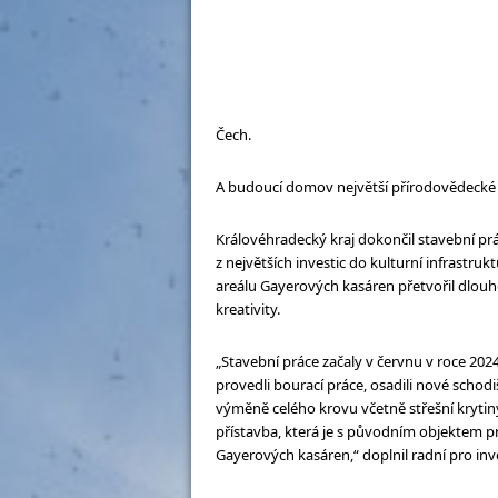
Čech.
A budoucí domov největší přírodovědecké 
Královéhradecký kraj dokončil stavební prá
z největších investic do kulturní infrastruk
areálu Gayerových kasáren přetvořil dlouh
kreativity.
„Stavební práce začaly v červnu v roce 202
provedli bourací práce, osadili nové schodi
výměně celého krovu včetně střešní krytin
přístavba, která je s původním objektem 
Gayerových kasáren,“ doplnil radní pro inv