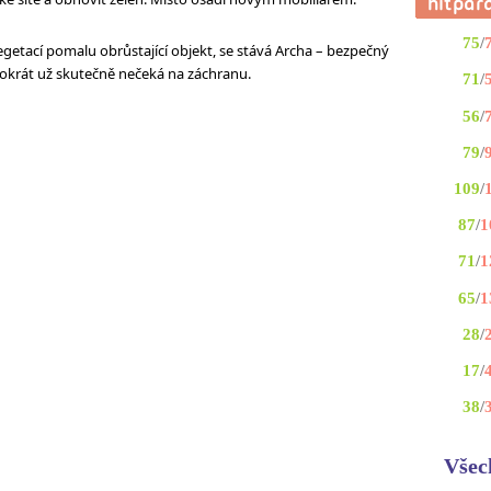
75
/
getací pomalu obrůstající objekt, se stává Archa – bezpečný
entokrát už skutečně nečeká na záchranu.
71
/
56
/
79
/
109
/
87
/
1
71
/
1
65
/
1
28
/
17
/
38
/
Všec