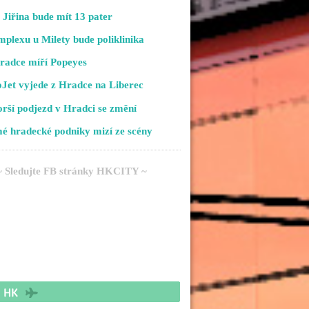
Jiřina bude mít 13 pater
plexu u Milety bude poliklinika
radce míří Popeyes
Jet vyjede z Hradce na Liberec
rší podjezd v Hradci se změní
é hradecké podniky mizí ze scény
~ Sledujte FB stránky HKCITY ~