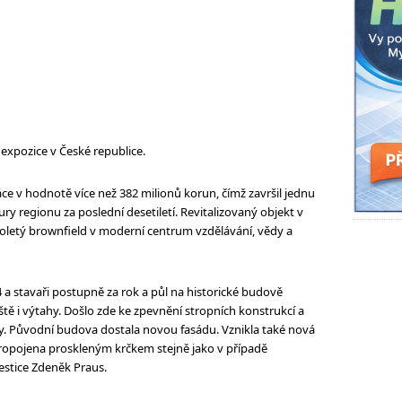
expozice v České republice.
ce v hodnotě více než 382 milionů korun, čímž završil jednu
tury regionu za poslední desetiletí. Revitalizovaný objekt v
oletý brownfield v moderní centrum vzdělávání, vědy a
4 a stavaři postupně za rok a půl na historické budově
ště i výtahy. Došlo zde ke zpevnění stropních konstrukcí a
y. Původní budova dostala novou fasádu. Vznikla také nová
propojena proskleným krčkem stejně jako v případě
estice Zdeněk Praus.