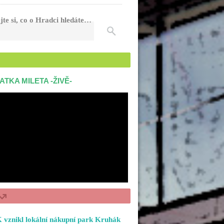
jte si, co o Hradci hledáte…
ATKA MILETA -ŽIVĚ-
 vznikl lokální nákupní park Kruhák