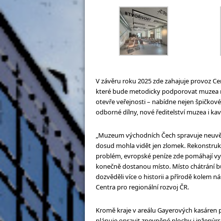
V závěru roku 2025 zde zahajuje provoz Ce
které bude metodicky podporovat muzea na
otevře veřejnosti – nabídne nejen špičkové 
odborné dílny, nové ředitelství muzea i ka
„Muzeum východních Čech spravuje neuvěři
dosud mohla vidět jen zlomek. Rekonstruk
problém, evropské peníze zde pomáhají vytv
konečně dostanou místo. Místo chátrání b
dozvěděli více o historii a přírodě kolem n
Centra pro regionální rozvoj ČR.
Kromě kraje v areálu Gayerových kasáren př
plánuje opravit zpevněné plochy i inženýrs