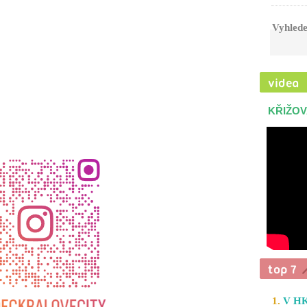
Vyhlede
KŘIŽOV
1.
V HK