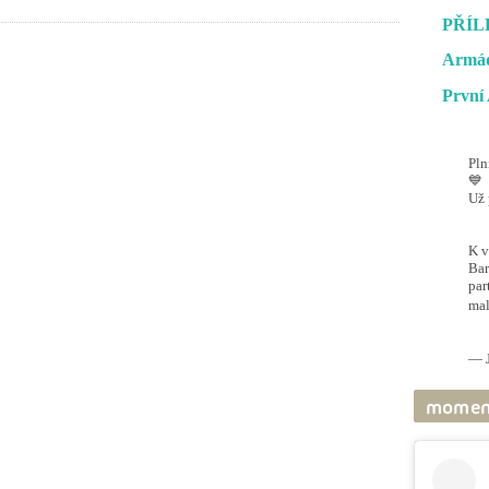
PŘÍL
Armád
První 
Pln
💙
Už 
#O
@ai
K v
Bar
par
mal
pic
— J