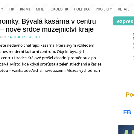
TY
HK
KRIMI
MHD
OKOLO HK
POLITIKA
PROJEKTY
RETAIL
tromky. Bývalá kasárna v centru
– nové srdce muzejnictví kraje
MIN.
/
AKTUALITY
,
PROJEKTY
tě nedávno chátrající kasárna, která svým vzhledem
, dnes moderní kulturní centrum. Objekt bývalých
 centru Hradce Králové prošel zásadní proměnou a po
ívá. Místo, kde kdysi prorůstala zeleň střechami a čas se
ovotou – vzniká zde Archa, nové zázemí Muzea východních
Po
FB