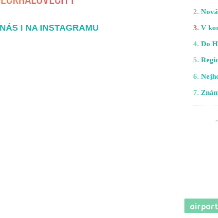
2.
Nová 
NÁS I NA INSTAGRAMU
3.
V kom
4.
Do H
5.
Regio
6.
Nejho
7.
Znám