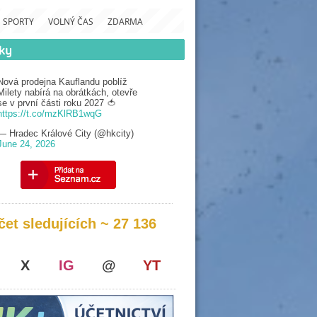
SPORTY
VOLNÝ ČAS
ZDARMA
Nová prodejna Kauflandu poblíž
Milety nabírá na obrátkách, otevře
se v první části roku 2027 🍅
https://t.co/mzKlRB1wqG
— Hradec Králové City (@hkcity)
June 24, 2026
čet sledujících ~ 27 136
X
IG
@
YT