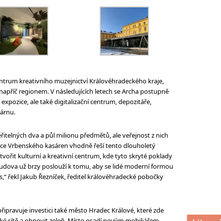
ntrum kreativního muzejnictví Královéhradeckého kraje,
příč regionem. V následujících letech se Archa postupně
expozice, ale také digitalizační centrum, depozitáře,
várnu.
telných dva a půl milionu předmětů, ale veřejnost z nich
ce Vrbenského kasáren vhodně řeší tento dlouholetý
ořit kulturní a kreativní centrum, kde tyto skryté poklady
udova už brzy poslouží k tomu, aby se lidé moderní formou
ás,“ řekl Jakub Řezníček, ředitel královéhradecké pobočky
ipravuje investici také město Hradec Králové, které zde
ké sítě a obnovit zeleň. Místo osadí novým mobiliářem.