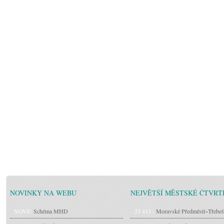
NOVINKY NA WEBU
NEJVĚTŠÍ MĚSTSKÉ ČTVRT
NOVÉ:
Schéma MHD
23 413 -
Moravské Předměstí~Třebeš