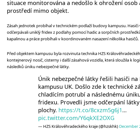
situace monitorována a nedošlo k ohrožení osob 
prostředí mimo objekt.
Zásah jednotek probíhal v technickém podlaží budovy kampusu. Hasiči 
odčerpávali uniklý fridex z podlahy pomocí hadic a sorpčních prostředků
kapalinou a práce probíhali v koordinovaném nasazení několika hasičů.
Před objektem kampusu byla rozvinuta technika HZS Královéhradeckého
kontejnerový nosič, cisterny i další zásahová vozidla, která sloužila k logi
následků úniku nebezpečné látky.
Únik nebezpečné látky řešili hasiči na
kampusu UK. Došlo zde k technické z
chladícím potrubí a následnému úniku
fridexu. Provedli jsme odčerpání látky
plochy.
https://t.co/8cxzm5g6j1
…
pic.twitter.com/Y6qkXE2OXG
— HZS Královéhradeckého kraje (@hzskhk)
December 2