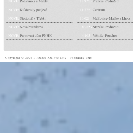
NOVÉ:
Poliklinika u Milety
12 975 -
Pražské Předměstí
NOVÉ:
Kuklenský podjezd
11 779 -
Centrum
NOVÉ:
Stacionář v Třebši
10 021 -
Malšovice~Malšova Lhota
NOVÉ:
Nová hvězdárna
8 982 -
Slezské Předměstí
NOVÉ:
Parkovací dům FNHK
4 105 -
Věkoše~Pouchov
Copyright © 2026 ~ Hradec Králové City
|
Podmínky užití