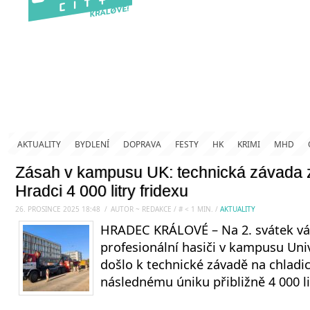
AKTUALITY
BYDLENÍ
DOPRAVA
FESTY
HK
KRIMI
MHD
Zásah v kampusu UK: technická závada 
Hradci 4 000 litry fridexu
26. PROSINCE 2025 18:48
.
/
AUTOR ~ REDAKCE
/
#
< 1
MIN.
/
AKTUALITY
HRADEC KRÁLOVÉ – Na 2. svátek vá
profesionální hasiči v kampusu Univ
došlo k technické závadě na chladi
následnému úniku přibližně 4 000 li