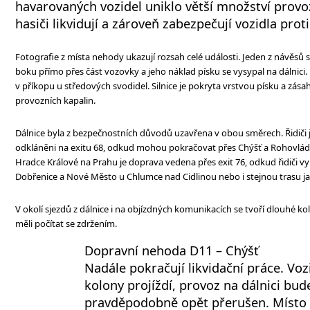
havarovaných vozidel uniklo větší množství provoz
hasiči likvidují a zároveň zabezpečují vozidla prot
Fotografie z místa nehody ukazují rozsah celé události. Jeden z návěsů
boku přímo přes část vozovky a jeho náklad písku se vysypal na dálnici
v příkopu u středových svodidel. Silnice je pokryta vrstvou písku a zásah
provozních kapalin.
Dálnice byla z bezpečnostních důvodů uzavřena v obou směrech. Řidiči 
odkláněni na exitu 68, odkud mohou pokračovat přes Chýšť a Rohovlá
Hradce Králové na Prahu je doprava vedena přes exit 76, odkud řidiči vy
Dobřenice a Nové Město u Chlumce nad Cidlinou nebo i stejnou trasu 
V okolí sjezdů z dálnice i na objízdných komunikacích se tvoří dlouhé kol
měli počítat se zdržením.
Dopravní nehoda D11 – Chýšť
Nadále pokračují likvidační práce. Voz
kolony projíždí, provoz na dálnici bud
pravděpodobně opět přerušen. Místo