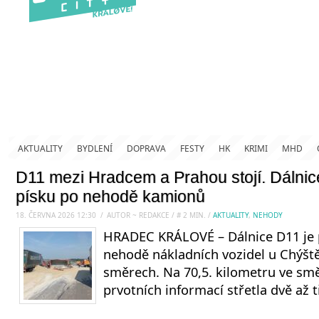
AKTUALITY
BYDLENÍ
DOPRAVA
FESTY
HK
KRIMI
MHD
D11 mezi Hradcem a Prahou stojí. Dálni
písku po nehodě kamionů
18. ČERVNA 2026 12:30
.
/
AUTOR ~ REDAKCE
/
#
2
MIN.
/
AKTUALITY
,
NEHODY
HRADEC KRÁLOVÉ – Dálnice D11 je 
nehodě nákladních vozidel u Chýšt
směrech. Na 70,5. kilometru ve sm
prvotních informací střetla dvě až t