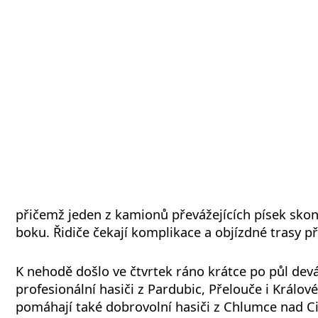
přičemž jeden z kamionů převážejících písek skon
boku. Řidiče čekají komplikace a objízdné trasy p
K nehodě došlo ve čtvrtek ráno krátce po půl devá
profesionální hasiči z Pardubic, Přelouče i Králo
pomáhají také dobrovolní hasiči z Chlumce nad Ci