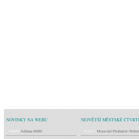
NOVINKY NA WEBU
NEJVĚTŠÍ MĚSTSKÉ ČTVRT
NOVÉ:
Schéma MHD
23 413 -
Moravské Předměstí~Třebeš