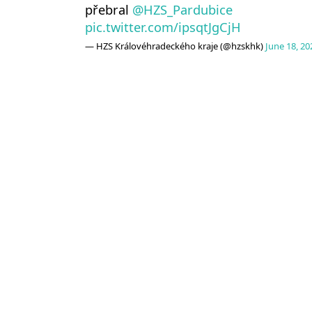
přebral
@HZS_Pardubice
pic.twitter.com/ipsqtJgCjH
— HZS Královéhradeckého kraje (@hzskhk)
June 18, 20