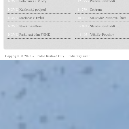
NOVÉ:
Poliklinika u Milety
12 975 -
Pražské Předměstí
NOVÉ:
Kuklenský podjezd
11 779 -
Centrum
NOVÉ:
Stacionář v Třebši
10 021 -
Malšovice~Malšova Lhota
NOVÉ:
Nová hvězdárna
8 982 -
Slezské Předměstí
NOVÉ:
Parkovací dům FNHK
4 105 -
Věkoše~Pouchov
Copyright © 2026 ~ Hradec Králové City
|
Podmínky užití