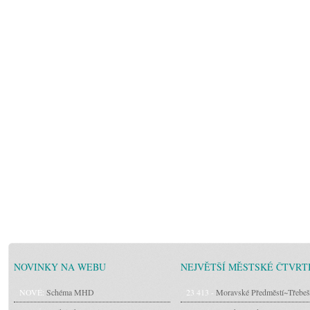
NOVINKY NA WEBU
NEJVĚTŠÍ MĚSTSKÉ ČTVRT
NOVÉ:
Schéma MHD
23 413 -
Moravské Předměstí~Třebeš