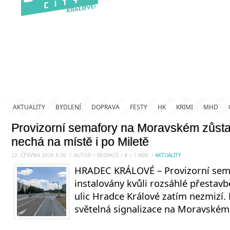
AKTUALITY
BYDLENÍ
DOPRAVA
FESTY
HK
KRIMI
MHD
Provizorní semafory na Moravském zůsta
nechá na místě i po Miletě
22. ČERVNA 2026 8:30
.
/
AUTOR ~ REDAKCE
/
#
< 1
MIN.
/
AKTUALITY
HRADEC KRÁLOVÉ – Provizorní sema
instalovány kvůli rozsáhlé přestavb
ulic Hradce Králové zatím nezmizí.
světelná signalizace na Moravském