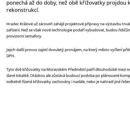
ponechá až do doby, než obě křižovatky projdou 
rekonstrukcí.
Hradec Králové už zároveň zahájil projektové přípravy na výstavbu trval
zařízení. Než se však nové technologie podaří vybudovat, budou řidičů
provizorní semafory.
Jejich další provoz zajistí dvouletý pronájem, na který město vyčlení přib
DPH.
Tyto dvě křižovatky na Moravském Předměstí patří dlouhodobě mezi ne
dané lokalitě. Otázkou ale zůstává budoucí podoba po plánované komp
světelně řízené křižovatky zachovány i nadále, nebo je nahradí jiné řeše