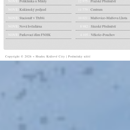
NOVÉ:
Poliklinika u Milety
12 975 -
Pražské Předměstí
NOVÉ:
Kuklenský podjezd
11 779 -
Centrum
NOVÉ:
Stacionář v Třebši
10 021 -
Malšovice~Malšova Lhota
NOVÉ:
Nová hvězdárna
8 982 -
Slezské Předměstí
NOVÉ:
Parkovací dům FNHK
4 105 -
Věkoše~Pouchov
Copyright © 2026 ~ Hradec Králové City
|
Podmínky užití